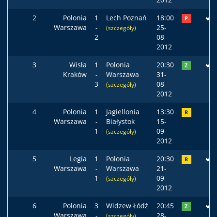
2
Polonia
1
Lech Poznań
18:00
P
Warszawa
-
25-
(szczegóły)
2
08-
2012
3
Wisła
1
Polonia
20:30
Z
Kraków
-
Warszawa
31-
3
08-
(szczegóły)
2012
4
Polonia
1
Jagiellonia
13:30
R
Warszawa
-
Białystok
15-
1
09-
(szczegóły)
2012
5
Legia
1
Polonia
20:30
R
Warszawa
-
Warszawa
21-
1
09-
(szczegóły)
2012
6
Polonia
3
Widzew Łódź
20:45
Z
Warszawa
-
28-
(szczegóły)