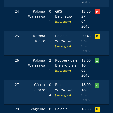
2013
24
Polonia
0
GKS
13:30
P
Warszawa
-
Bełchatów
27-
1
04-
(szczegóły)
2013
25
Korona
1
Polonia
20:45
R
Kielce
-
Warszawa
03-
1
05-
(szczegóły)
2013
26
Polonia
2
Podbeskidzie
18:00
Z
Warszawa
-
Bielsko-Biała
10-
1
05-
(szczegóły)
2013
27
Górnik
0
Polonia
18:00
Z
Zabrze
-
Warszawa
18-
4
05-
(szczegóły)
2013
28
Zagłębie
0
Polonia
18:30
R