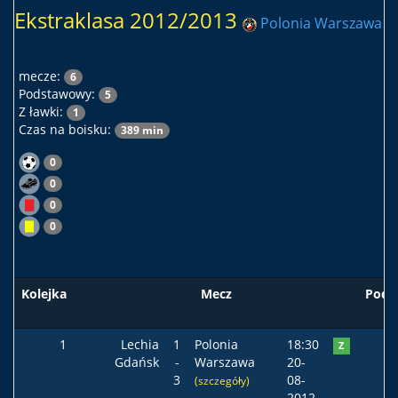
Ekstraklasa 2012/2013
Polonia Warszawa
mecze:
6
Podstawowy:
5
Z ławki:
1
Czas na boisku:
389 min
0
0
0
0
Kolejka
Mecz
Pods
1
Lechia
1
Polonia
18:30
Z
Gdańsk
-
Warszawa
20-
3
08-
(szczegóły)
2012