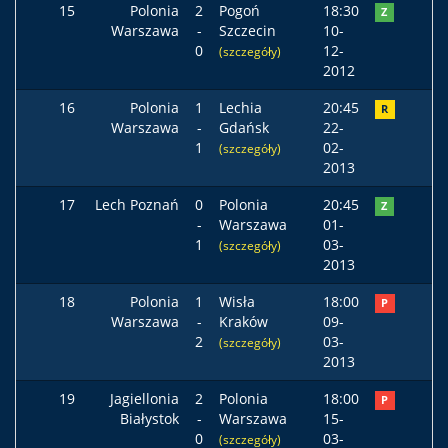
15
Polonia
2
Pogoń
18:30
Z
Warszawa
-
Szczecin
10-
0
12-
(szczegóły)
2012
16
Polonia
1
Lechia
20:45
R
Warszawa
-
Gdańsk
22-
1
02-
(szczegóły)
2013
17
Lech Poznań
0
Polonia
20:45
Z
-
Warszawa
01-
1
03-
(szczegóły)
2013
18
Polonia
1
Wisła
18:00
P
Warszawa
-
Kraków
09-
2
03-
(szczegóły)
2013
19
Jagiellonia
2
Polonia
18:00
P
Białystok
-
Warszawa
15-
0
03-
(szczegóły)