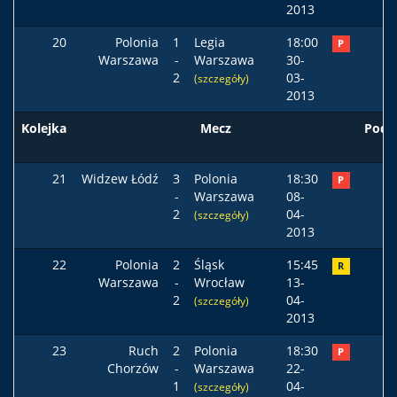
2013
20
Polonia
1
Legia
18:00
P
Warszawa
-
Warszawa
30-
2
03-
(szczegóły)
2013
Kolejka
Mecz
Pods
21
Widzew Łódź
3
Polonia
18:30
P
-
Warszawa
08-
2
04-
(szczegóły)
2013
22
Polonia
2
Śląsk
15:45
R
Warszawa
-
Wrocław
13-
2
04-
(szczegóły)
2013
23
Ruch
2
Polonia
18:30
P
Chorzów
-
Warszawa
22-
1
04-
(szczegóły)