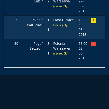
Lubin
-
Warszawa
27-
0
05-
(szczegóły)
2013
29
Polonia
1
Piast Gliwice
18:00
R
Warszawa
-
30-
(szczegóły)
1
05-
2013
30
Pogoń
3
Polonia
16:00
P
Szczecin
-
Warszawa
02-
1
06-
(szczegóły)
2013