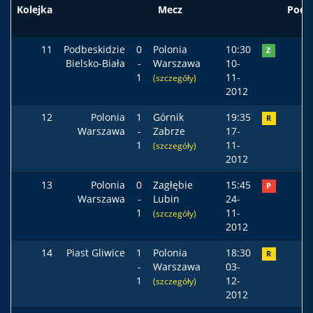
Kolejka
Mecz
Pods
11
Podbeskidzie
0
Polonia
10:30
Z
Bielsko-Biała
-
Warszawa
10-
1
11-
(szczegóły)
2012
12
Polonia
1
Górnik
19:35
R
Warszawa
-
Zabrze
17-
1
11-
(szczegóły)
2012
13
Polonia
0
Zagłębie
15:45
P
Warszawa
-
Lubin
24-
1
11-
(szczegóły)
2012
14
Piast Gliwice
1
Polonia
18:30
R
-
Warszawa
03-
1
12-
(szczegóły)
2012