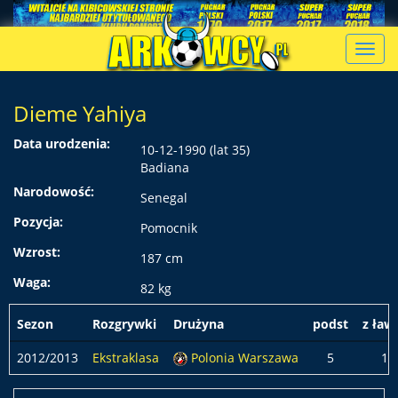
Toggl
navig
Dieme Yahiya
Data urodzenia:
10-12-1990 (lat 35)
Badiana
Narodowość:
Senegal
Pozycja:
Pomocnik
Wzrost:
187 cm
Waga:
82 kg
Sezon
Rozgrywki
Drużyna
podst
z ław
2012/2013
Ekstraklasa
Polonia Warszawa
5
1