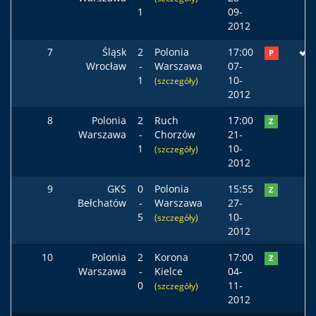
1
09-
2012
7
Śląsk
2
Polonia
17:00
P
Wrocław
-
Warszawa
07-
1
10-
(szczegóły)
2012
8
Polonia
2
Ruch
17:00
Z
Warszawa
-
Chorzów
21-
1
10-
(szczegóły)
2012
9
GKS
0
Polonia
15:55
Z
Bełchatów
-
Warszawa
27-
5
10-
(szczegóły)
2012
10
Polonia
2
Korona
17:00
Z
Warszawa
-
Kielce
04-
0
11-
(szczegóły)
2012