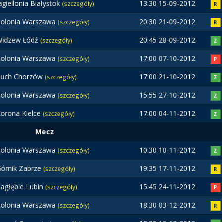
agiellonia Białystok
13:30 15-09-2012
(szczegóły)
R
olonia Warszawa
20:30 21-09-2012
(szczegóły)
R
Widzew Łódź
20:45 28-09-2012
(szczegóły)
Z
olonia Warszawa
17:00 07-10-2012
(szczegóły)
P
Ruch Chorzów
17:00 21-10-2012
(szczegóły)
Z
olonia Warszawa
15:55 27-10-2012
(szczegóły)
Z
orona Kielce
17:00 04-11-2012
(szczegóły)
Z
Mecz
olonia Warszawa
10:30 10-11-2012
(szczegóły)
Z
órnik Zabrze
19:35 17-11-2012
(szczegóły)
R
agłębie Lubin
15:45 24-11-2012
(szczegóły)
P
olonia Warszawa
18:30 03-12-2012
(szczegóły)
R