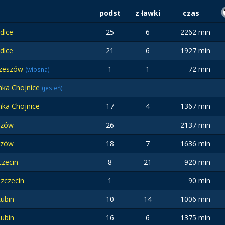
podst
z ławki
czas
dlce
25
6
2262 min
dlce
21
6
1927 min
Rzeszów
1
1
72 min
(wiosna)
nka Chojnice
(jesień)
nka Chojnice
17
4
1367 min
rzów
26
2137 min
rzów
18
7
1636 min
zecin
8
21
920 min
Szczecin
1
90 min
Lubin
10
14
1006 min
Lubin
16
6
1375 min