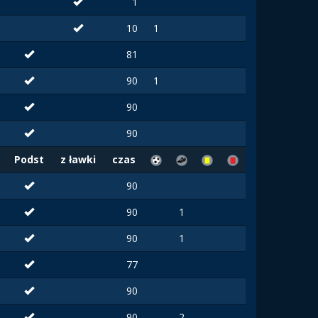
1
10
1
81
90
1
90
90
Podst
z ławki
czas
90
90
1
90
1
77
90
90
2