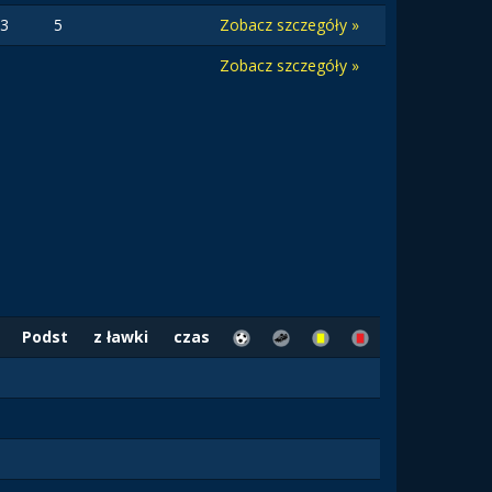
3
5
Zobacz szczegóły »
Zobacz szczegóły »
Podst
z ławki
czas