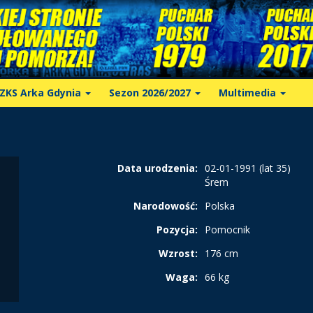
ZKS Arka Gdynia
Sezon 2026/2027
Multimedia
Data urodzenia:
02-01-1991 (lat 35)
Śrem
Narodowość:
Polska
Pozycja:
Pomocnik
Wzrost:
176 cm
Waga:
66 kg