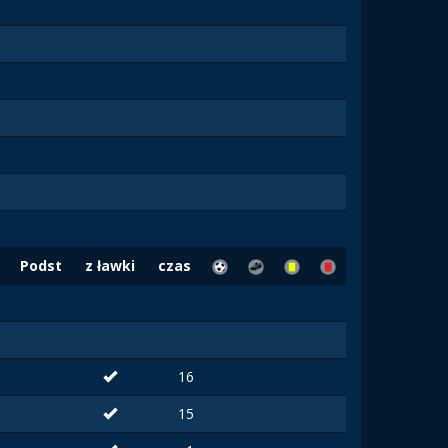
Podst
z ławki
czas
16
15