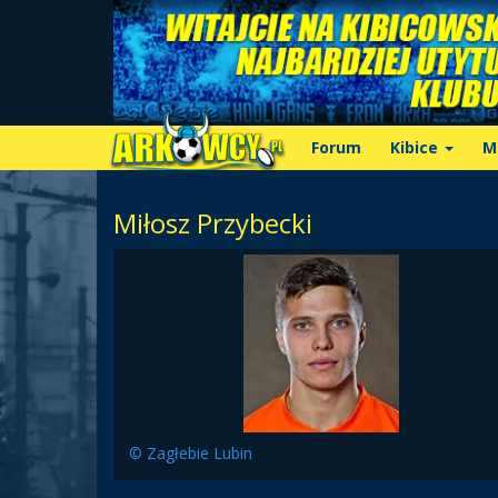
Forum
Kibice
M
Miłosz Przybecki
© Zagłebie Lubin