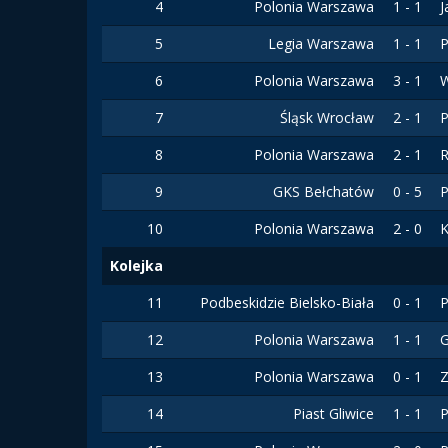
4
Polonia Warszawa
1 - 1
J
5
Legia Warszawa
1 - 1
P
6
Polonia Warszawa
3 - 1
7
Śląsk Wrocław
2 - 1
P
8
Polonia Warszawa
2 - 1
9
GKS Bełchatów
0 - 5
P
10
Polonia Warszawa
2 - 0
K
Kolejka
11
Podbeskidzie Bielsko-Biała
0 - 1
P
12
Polonia Warszawa
1 - 1
G
13
Polonia Warszawa
0 - 1
Z
14
Piast Gliwice
1 - 1
P