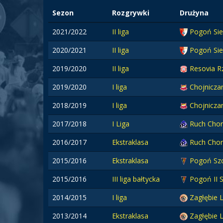
Sezon
Rozgrywki
Drużyna
2021/2022
II liga
Pogoń Sie
2020/2021
II liga
Pogoń Sie
2019/2020
II liga
Resovia 
2019/2020
I liga
Chojnicza
2018/2019
I liga
Chojnicza
2017/2018
I Liga
Ruch Cho
2016/2017
Ekstraklasa
Ruch Cho
2015/2016
Ekstraklasa
Pogoń Szc
2015/2016
III liga bałtycka
Pogoń II 
2014/2015
I liga
Zagłębie 
2013/2014
Ekstraklasa
Zagłębie 