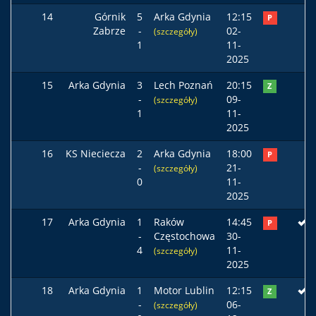
14
Górnik
5
Arka Gdynia
12:15
P
Zabrze
-
02-
(szczegóły)
1
11-
2025
15
Arka Gdynia
3
Lech Poznań
20:15
Z
-
09-
(szczegóły)
1
11-
2025
16
KS Nieciecza
2
Arka Gdynia
18:00
P
-
21-
(szczegóły)
0
11-
2025
17
Arka Gdynia
1
Raków
14:45
P
-
Częstochowa
30-
4
11-
(szczegóły)
2025
18
Arka Gdynia
1
Motor Lublin
12:15
Z
-
06-
(szczegóły)