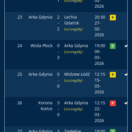
1
02-
(szczegóły)
2026
23
Arka Gdynia
2
Lechia
20:30
R
-
Gdańsk
27-
2
02-
(szczegóły)
2026
24
Wisła Płock
0
Arka Gdynia
19:00
Z
-
09-
(szczegóły)
3
03-
2026
25
Arka Gdynia
0
Widzew Łódź
12:15
R
-
15-
(szczegóły)
0
03-
2026
26
Korona
3
Arka Gdynia
12:15
P
Kielce
-
22-
(szczegóły)
0
03-
2026
27
Arka Gdynia
3
Zagłębie
19:00
Z