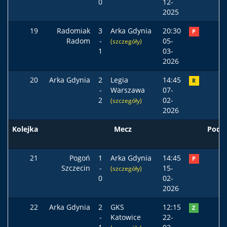
0
12-
2025
19
Radomiak
3
Arka Gdynia
20:30
P
Radom
-
05-
(szczegóły)
1
03-
2026
20
Arka Gdynia
2
Legia
14:45
R
-
Warszawa
07-
2
02-
(szczegóły)
2026
Kolejka
Mecz
Pods
21
Pogoń
1
Arka Gdynia
14:45
P
Szczecin
-
15-
(szczegóły)
0
02-
2026
22
Arka Gdynia
2
GKS
12:15
Z
-
Katowice
22-