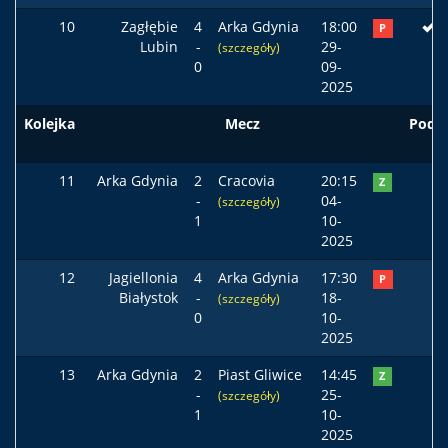
10
Zagłębie
4
Arka Gdynia
18:00
P
Lubin
-
29-
(szczegóły)
0
09-
2025
Kolejka
Mecz
Pods
11
Arka Gdynia
2
Cracovia
20:15
Z
-
04-
(szczegóły)
1
10-
2025
12
Jagiellonia
4
Arka Gdynia
17:30
P
Białystok
-
18-
(szczegóły)
0
10-
2025
13
Arka Gdynia
2
Piast Gliwice
14:45
Z
-
25-
(szczegóły)
1
10-
2025