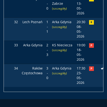
-
Zabrze
13-
0
05-
(szczegóły)
2026
32
Lech Poznań
1
Arka Gdynia
20:30
R
-
08-
(szczegóły)
1
05-
2026
33
Arka Gdynia
2
KS Nieciecza
19:00
P
-
18-
(szczegóły)
3
05-
2026
34
Raków
3
Arka Gdynia
17:30
P
Częstochowa
-
23-
(szczegóły)
0
05-
2026