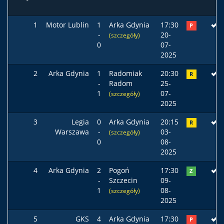
1
Motor Lublin
1
Arka Gdynia
17:30
P
-
20-
(szczegóły)
0
07-
2025
2
Arka Gdynia
1
Radomiak
20:30
R
-
Radom
25-
1
07-
(szczegóły)
2025
3
Legia
0
Arka Gdynia
20:15
R
Warszawa
-
03-
(szczegóły)
0
08-
2025
4
Arka Gdynia
2
Pogoń
17:30
Z
-
Szczecin
09-
1
08-
(szczegóły)
2025
5
GKS
4
Arka Gdynia
17:30
P