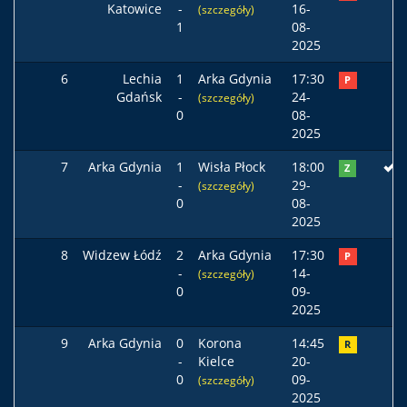
Katowice
-
16-
(szczegóły)
1
08-
2025
6
Lechia
1
Arka Gdynia
17:30
P
Gdańsk
-
24-
(szczegóły)
0
08-
2025
7
Arka Gdynia
1
Wisła Płock
18:00
Z
-
29-
(szczegóły)
0
08-
2025
8
Widzew Łódź
2
Arka Gdynia
17:30
P
-
14-
(szczegóły)
0
09-
2025
9
Arka Gdynia
0
Korona
14:45
R
-
Kielce
20-
0
09-
(szczegóły)
2025