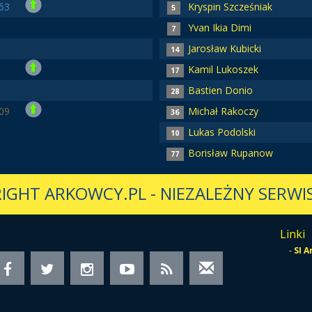
53
Kryspin Szcześniak
5
Yvan Ikia Dimi
7
Jarosław Kubicki
14
Kamil Lukoszek
17
Bastien Donio
28
09
Michał Rakoczy
36
Lukas Podolski
10
Borisław Rupanow
77
IGHT ARKOWCY.PL
-
NIEZALEŻNY SERWIS
Linki
-
SI 