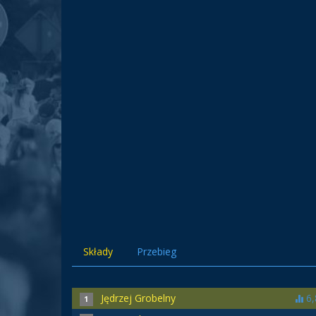
Składy
Przebieg
Jędrzej Grobelny
6,
1