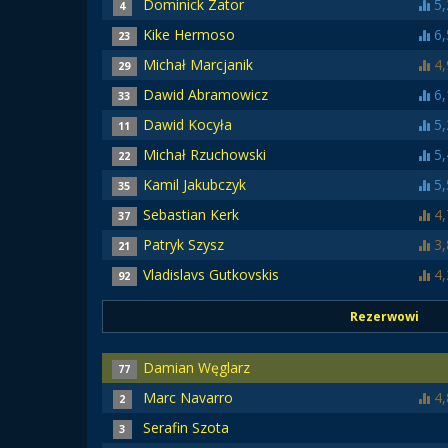
Dominick Zator
5,
4
Kike Hermoso
6,
23
Michał Marcjanik
4,
29
Dawid Abramowicz
6,
33
Dawid Kocyła
5,
11
Michał Rzuchowski
5,
22
Kamil Jakubczyk
5,
35
Sebastian Kerk
4,
37
Patryk Szysz
3,
21
Vladislavs Gutkovskis
4,
92
Rezerwowi
Damian Węglarz
77
Marc Navarro
4,
2
Serafin Szota
3