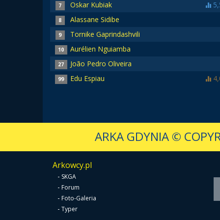
Oskar Kubiak
5,
7
Alassane Sidibe
8
Tornike Gaprindashvili
9
Aurélien Nguiamba
10
João Pedro Oliveira
27
Edu Espiau
4,
99
ARKA GDYNIA
© COPYR
Arkowcy.pl
-
SKGA
-
Forum
-
Foto-Galeria
-
Typer