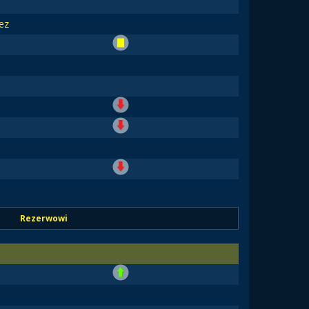
ez
Rezerwowi