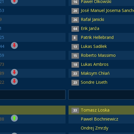
21
Paweł Olkowski
16
53
José Manuel Josema Sanch
20
9
Rafał Janicki
26
1
Erik Janža
64
25
Patrik Hellebrand
8
44
Lukas Sadilek
13
59
Roberto Massimo
15
73
Lukas Ambros
18
89
Maksym Chłań
33
22
Sondre Liseth
23
Tomasz Loska
33
88
Paweł Bochniewicz
Ondrej Zmrzly