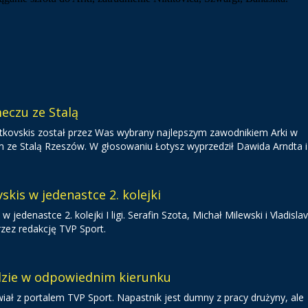
eczu ze Stalą
 Gutkovskis został przez Was wybrany najlepszym zawodnikiem Arki w
 Stalą Rzeszów. W głosowaniu Łotysz wyprzedził Dawida Arndta i 
skis w jedenastce 2. kolejki
 w jedenastce 2. kolejki I ligi. Serafin Szota, Michał Milewski i Vladisla
rzez redakcję TVP Sport.
dzie w odpowiednim kierunku
iał z portalem TVP Sport. Napastnik jest dumny z pracy drużyny, ale