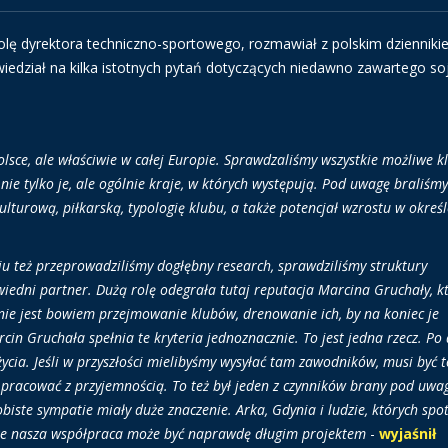
 rolę dyrektora techniczno-sportowego, rozmawiał z polskim dziennik
edział na kilka istotnych pytań dotyczących niedawno zawartego so
lsce, ale właściwie w całej Europie. Sprawdzaliśmy wszystkie możliwe kl
ie tylko je, ale ogólnie kraje, w których występują. Pod uwagę braliśmy
lturową, piłkarską, typologię klubu, a także potencjał wzrostu w okreś
u też przeprowadziliśmy dogłębny research, sprawdziliśmy struktury
owiedni partner. Dużą rolę odegrała tutaj reputacja Marcina Gruchały, k
 nie jest bowiem przejmowanie klubów, drenowanie ich, by na koniec je
n Gruchała spełnia te kryteria jednoznacznie. To jest jedna rzecz. Po 
życia. Jeśli w przyszłości mielibyśmy wysyłać tam zawodników, musi być t
 i pracować z przyjemnością. To też był jeden z czynników brany pod uwa
iste sympatie miały duże znaczenie. Arka, Gdynia i ludzie, których spo
 że nasza współpraca może być naprawdę długim projektem
-
wyjaśnił