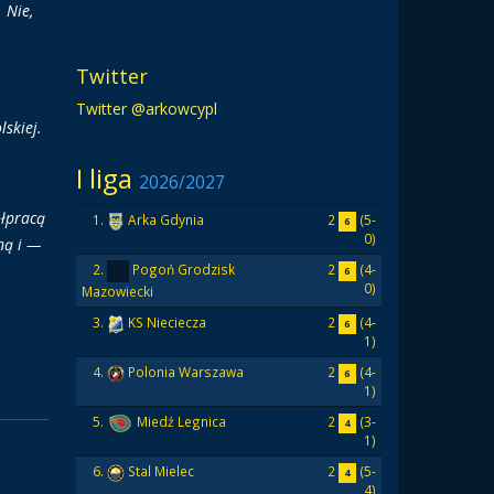
 Nie,
Twitter
Twitter @arkowcypl
lskiej.
I liga
2026/2027
ółpracą
2
(5-
1.
Arka Gdynia
6
0)
ną i —
2
(4-
2.
Pogoń Grodzisk
6
0)
Mazowiecki
2
(4-
3.
KS Nieciecza
6
1)
2
(4-
4.
Polonia Warszawa
6
1)
2
(3-
5.
Miedź Legnica
4
1)
2
(5-
6.
Stal Mielec
4
4)