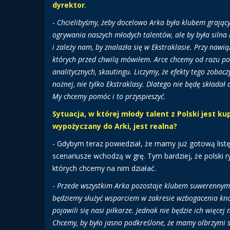
dyrektor
.
-
Chcielibyśmy, żeby docelowo Arka była klubem grającym
ogrywania naszych młodych talentów, ale by była silna
i zależy nam, by znalazła się w Ekstraklasie. Przy nawi
których przed chwilą mówiłem. Arce chcemy od razu p
analitycznych, skautingu. Liczymy, że efekty tego zobac
nożnej, nie tylko Ekstraklasy. Dlatego nie będę składał
My chcemy pomóc i to przyspieszyć
.
Sytuacja, w której młody talent z Polski jest kup
wypożyczany do Arki, jest realna?
- Gdybym teraz powiedział, że mamy już gotową listę
scenariusze wchodzą w grę. Tym bardziej, że polski ry
których chcemy na nim działać.
-
Przede wszystkim Arka pozostaje klubem suwerennym,
będziemy służyć wsparciem w zakresie wzbogacenia know
pojawili się nasi piłkarze. Jednak nie będzie ich więce
Chcemy, by było jasno podkreślone, że mamy olbrzymi 