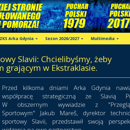
ZKS Arka Gdynia
Sezon 2026/2027
Multimedia
wy Slavii: Chcielibyśmy, żeby
 grającym w Ekstraklasie.
Przed kilkoma dniami Arka Gdynia nawią
współpracę strategiczną ze Slavią Pr
W obszernym wywiadzie z "Przegl
Sportowym" Jakub Mareš, dyrektor technic
sportowy Slavii, przedstawił swoją perspe
widzenia na owo partnerstwo.