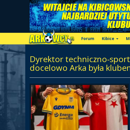
Forum
Kibice
M
Dyrektor techniczno-sporto
docelowo Arka była klubem