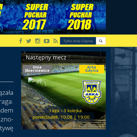
Następny mecz
Unia
Arka
Skierniewice
Gdynia
zała
aga.
ądem
I liga - 3 kolejka
poniedziałek, 10.08 | 19:00
zno-
ktywę