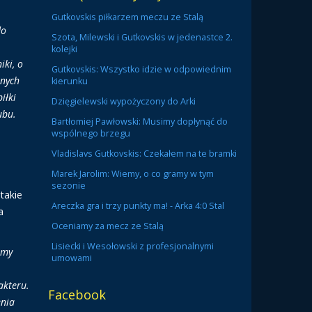
Gutkovskis piłkarzem meczu ze Stalą
do
Szota, Milewski i Gutkovskis w jedenastce 2.
kolejki
iki, o
Gutkovskis: Wszystko idzie w odpowiednim
anych
kierunku
iłki
Dzięgielewski wypożyczony do Arki
ubu.
Bartłomiej Pawłowski: Musimy dopłynąć do
wspólnego brzegu
Vladislavs Gutkovskis: Czekałem na te bramki
Marek Jarolim: Wiemy, o co gramy w tym
sezonie
takie
Areczka gra i trzy punkty ma! - Arka 4:0 Stal
a
Oceniamy za mecz ze Stalą
Lisiecki i Wesołowski z profesjonalnymi
 my
umowami
akteru.
Facebook
enia