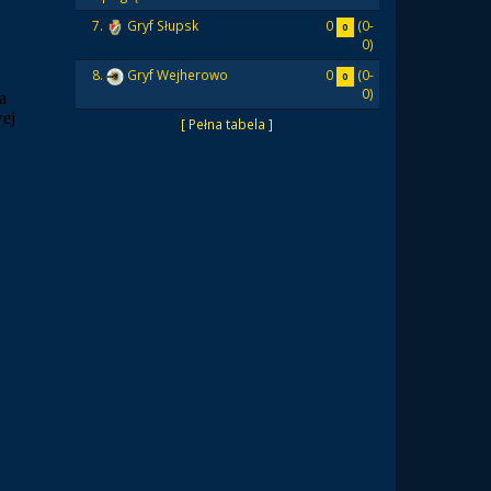
0
(0-
7.
Gryf Słupsk
0
0)
0
(0-
8.
Gryf Wejherowo
0
0)
[ Pełna tabela ]