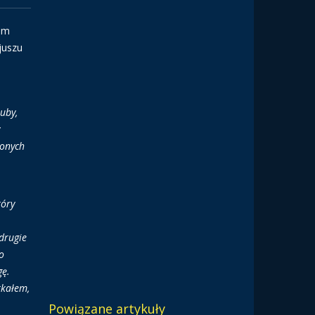
iem
juszu
uby,
lonych
tóry
drugie
o
gę.
tkałem,
Powiązane artykuły