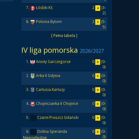
2
(3-
7.
Łódzki KS
4
2)
2
(5-
8.
Polonia Bytom
3
5)
[ Pełna tabela ]
IV liga pomorska
2026/2027
0
(0-
1.
Anioły Garczegorze
0
0)
0
(0-
2.
Arka II Gdynia
0
0)
0
(0-
3.
Cartusia Kartuzy
0
0)
0
(0-
4.
Chojniczanka II Chojnice
0
0)
0
(0-
5.
Czarni Pruszcz Gdański
0
0)
0
(0-
6.
Dolina Speranda
0
0)
Niepoględzie