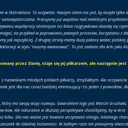
 w Ekstraklasie. To oczywiste. Naszym celem nie jest, by służyła tylko 
 i samowystarczalna. Pracujemy już wspólnie nad niektórymi projektami
ązywaniu współpracy istotniejsze niż klasa rozgrywkowa okazały się czynn
omagać, na przykład w poprawianiu pewnych procesów, korzystaniu z d
zymy jak najszybciej. Z drugiej strony mamy dużą pokorę wobec polskiej p
 deklaracji w stylu "musimy awansować". To jest zadanie dla Arki jako kl
owany przez Slavię, staje się jej piłkarzem, ale następnie jest
 z nazwiskami młodych polskich piłkarzy, zmyślałbym. Ale oczywiście 
nek jest dla nas coraz bardziej interesujący i to jeden z powodów, dl
 który ma swoją wizję rozwoju. Gwarantem tego jest Marcin Gruchała,
-how. Ale naturalnie w dłuższej perspektywie chcielibyśmy, by w Arce
j niż kilku. Dla nas ważne jest bowiem utrzymanie silnego, lokalnego char
szacunek do lokalnej tożsamości. W żadnym razie nie planujemy stworz