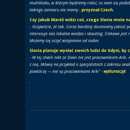
multiklubu, w którym będziemy robić, co nam się podo
takiego zamiaru nie mamy -
przyznał Czech
.
Czy Jakub Mareš widzi coś, czego Slavia może na
-
Oczywiście, że tak. Coraz bardziej doceniamy jakość 
interesuje nas lokalna wiedza i skauting. Ciekawe jest 
Możemy się uczyć wzajemnie od siebie
.
Slavia planuje wysłać swoich ludzi do Gdyni, by c
-
W tej chwili nikt ze Slavii nie jest pracownikiem Ark
z nią. Mówię na przykład o specjalistach z zakresu ana
powtórzę — nie są pracownikami Arki" -
wytłumaczył
.
.
.