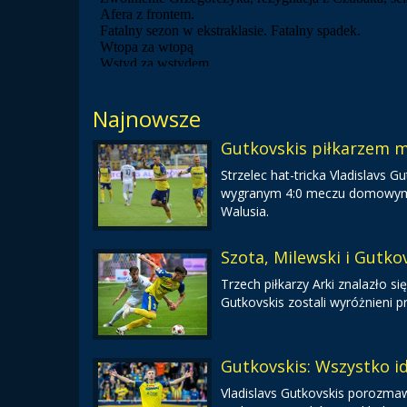
Najnowsze
Gutkovskis piłkarzem m
Strzelec hat-tricka Vladislavs
wygranym 4:0 meczu domowym ze
Walusia.
Szota, Milewski i Gutkov
Trzech piłkarzy Arki znalazło się
Gutkovskis zostali wyróżnieni p
Gutkovskis: Wszystko i
Vladislavs Gutkovskis porozmaw