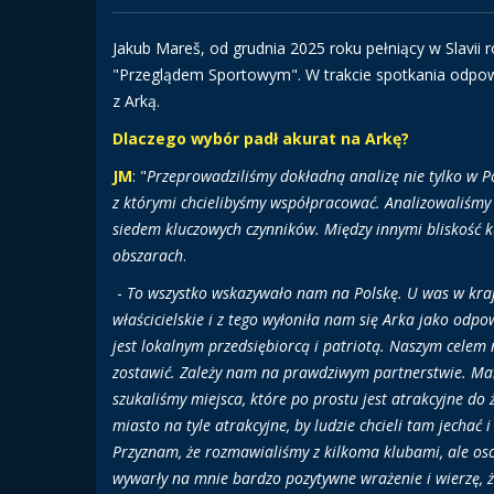
Jakub Mareš, od grudnia 2025 roku pełniący w Slavii
"Przeglądem Sportowym". W trakcie spotkania odpowi
z Arką.
Dlaczego wybór padł akurat na Arkę?
JM
: "
Przeprowadziliśmy dokładną analizę nie tylko w Po
z którymi chcielibyśmy współpracować. Analizowaliśmy n
siedem kluczowych czynników. Między innymi bliskość ku
obszarach
.
-
To wszystko wskazywało nam na Polskę. U was w kraj
właścicielskie i z tego wyłoniła nam się Arka jako odp
jest lokalnym przedsiębiorcą i patriotą. Naszym celem
zostawić. Zależy nam na prawdziwym partnerstwie. Marci
szukaliśmy miejsca, które po prostu jest atrakcyjne do 
miasto na tyle atrakcyjne, by ludzie chcieli tam jechać
Przyznam, że rozmawialiśmy z kilkoma klubami, ale osob
wywarły na mnie bardzo pozytywne wrażenie i wierzę,