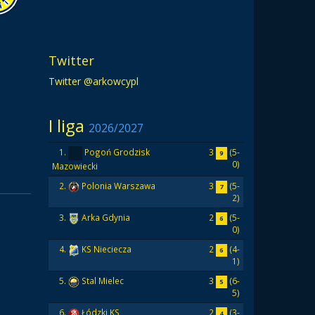
Twitter
Twitter @arkowcypl
I liga
2026/2027
3
(5-
1.
Pogoń Grodzisk
9
0)
Mazowiecki
3
(5-
2.
Polonia Warszawa
7
2)
2
(5-
3.
Arka Gdynia
6
0)
2
(4-
4.
KS Nieciecza
6
1)
3
(6-
5.
Stal Mielec
5
5)
2
(3-
6.
Łódzki KS
4