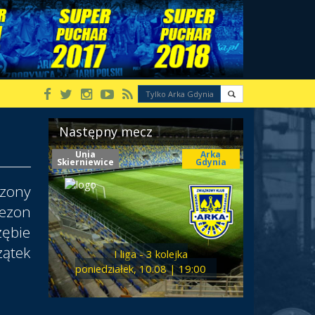
Następny mecz
Unia
Arka
Skierniewice
Gdynia
czony
ezon
ębie
zątek
I liga - 3 kolejka
poniedziałek, 10.08 | 19:00