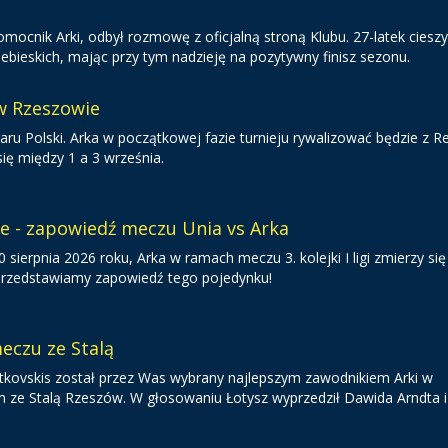
cnik Arki, odbył rozmowę z oficjalną stroną Klubu. 27-latek cieszy 
bieskich, mając przy tym nadzieję na pozytywny finisz sezonu.
 w Rzeszowie
ru Polski. Arka w początkowej fazie turnieju rywalizować będzie z R
ię między 1 a 3 września.
ie - zapowiedź meczu Unia vs Arka
sierpnia 2026 roku, Arka w ramach meczu 3. kolejki I ligi zmierzy się
 Przedstawiamy zapowiedź tego pojedynku!
eczu ze Stalą
 Gutkovskis został przez Was wybrany najlepszym zawodnikiem Arki w
 Stalą Rzeszów. W głosowaniu Łotysz wyprzedził Dawida Arndta i 