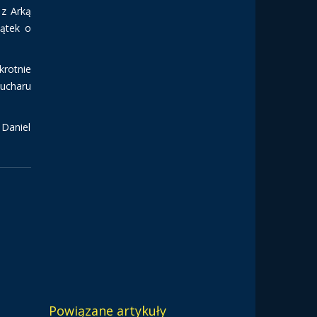
 z Arką
iątek o
krotnie
Pucharu
Daniel
Powiązane artykuły