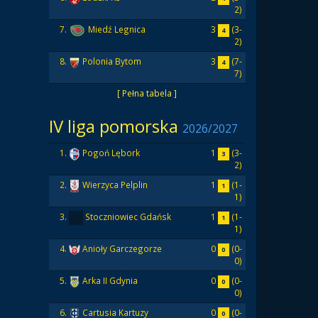
2)
3
(3-
7.
Miedź Legnica
4
2)
3
(7-
8.
Polonia Bytom
4
7)
[ Pełna tabela ]
IV liga pomorska
2026/2027
1
(3-
1.
Pogoń Lębork
3
2)
1
(1-
2.
Wierzyca Pelplin
1
1)
1
(1-
3.
Stoczniowiec Gdańsk
1
1)
0
(0-
4.
Anioły Garczegorze
0
0)
0
(0-
5.
Arka II Gdynia
0
0)
0
(0-
6.
Cartusia Kartuzy
0