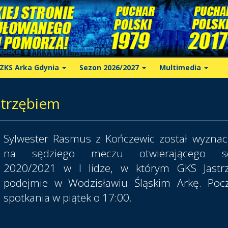
ZKS Arka Gdynia
Sezon 2026/2027
Multimedia
strzębiem
Sylwester Rasmus z Kończewic został wyzna
na sędziego meczu otwierającego s
2020/2021 w I lidze, w którym GKS Jastrz
podejmie w Wodzisławiu Śląskim Arkę. Poc
spotkania w piątek o 17:00.