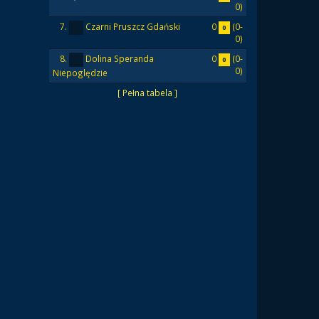
0)
0
(0-
7.
Czarni Pruszcz Gdański
0
0)
0
(0-
8.
Dolina Speranda
0
0)
Niepoględzie
[ Pełna tabela ]