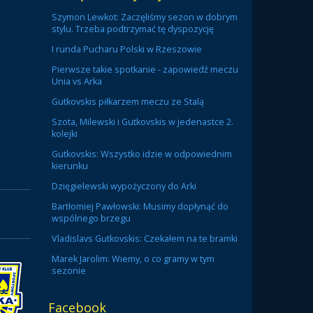
Szymon Lewkot: Zaczęliśmy sezon w dobrym
stylu. Trzeba podtrzymać tę dyspozycję
I runda Pucharu Polski w Rzeszowie
Pierwsze takie spotkanie - zapowiedź meczu
Unia vs Arka
Gutkovskis piłkarzem meczu ze Stalą
Szota, Milewski i Gutkovskis w jedenastce 2.
kolejki
Gutkovskis: Wszystko idzie w odpowiednim
kierunku
Dzięgielewski wypożyczony do Arki
Bartłomiej Pawłowski: Musimy dopłynąć do
wspólnego brzegu
Vladislavs Gutkovskis: Czekałem na te bramki
Marek Jarolim: Wiemy, o co gramy w tym
sezonie
Facebook