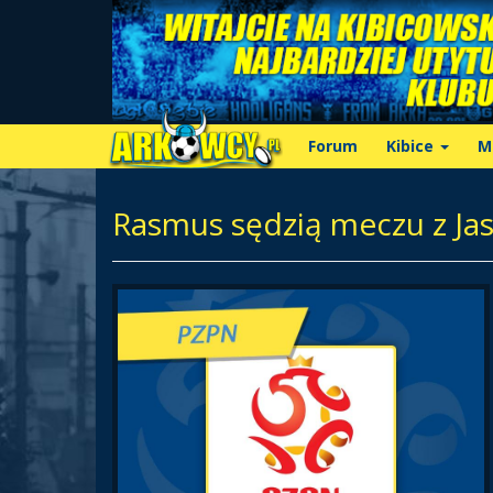
Forum
Kibice
M
Rasmus sędzią meczu z Ja