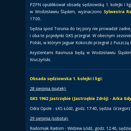
PZPN opublikował obsadę sędziowską 1. kolejki I ligi
w Wodzisławiu Śląskim, wyznaczono
Sylwestra R
17:00.
Sędzia spod Torunia do tej pory nie prowadził żadneg
i oba te pojedynki GKS przegrał. W obecnym sezonie 
Polski, w którym Jaguar Kokoszki przegrał z Puszczą 
Asystentami Rasmusa będą w Wodzisławiu Śląskim 
Kruczyński.
Obsada sędziowska 1. kolejki I ligi:
28 sierpnia (piątek):
GKS 1962 Jastrzębie (Jastrzębie Zdrój) - Arka Gd
Odra Opole - ŁKS Łódź, godz. 17:40, sędzia: Grzegorz
29 sierpnia (sobota):
Radomiak Radom - Widzew Łódź, godz. 12:40, sędzia: