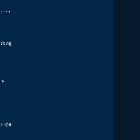
się z
esovią
 na
Filipa