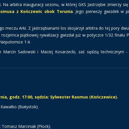
. Na arbitra inauguracji sezonu, w której GKS Jastrzębie zmierzy się
asmusa z Kończewic obok Torunia
. Jego pierwszy gwizdek w p
o meczu Arki. Z jastrzębianami los skojarzył arbitra do tej pory dwu
rozjemca piątkowej rywalizacji gwizdał już w potyczce 1/32 finału 
Niepołomice 1:4.
Marcin Sadowski i Maciej Kosarzecki, zaś sędzią technicznym - 
ynia, godz. 17:00, sędzia: Sylwester Rasmus (Kończewice).
 Kawałko (Białystok).
 Tomasz Marciniak (Płock).