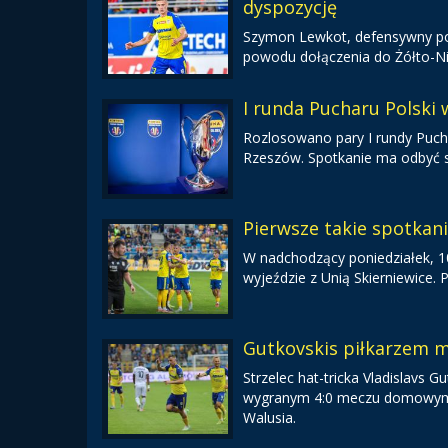
dyspozycję
Szymon Lewkot, defensywny pomo
powodu dołączenia do Żółto-Nie
I runda Pucharu Polski
Rozlosowano pary I rundy Pucha
Rzeszów. Spotkanie ma odbyć s
Pierwsze takie spotkan
W nadchodzący poniedziałek, 10 
wyjeździe z Unią Skierniewice.
Gutkovskis piłkarzem m
Strzelec hat-tricka Vladislavs
wygranym 4:0 meczu domowym ze
Walusia.