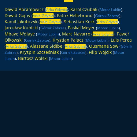
Dawid Abramowicz
,
Karol Czubak
,
(
Arka Gdynia
)
(
Motor Lublin
)
Dawid Gojny
,
Patrik Hellebrand
,
(
Arka Gdynia
)
(
Górnik Zabrze
)
Kamil Jakubczyk
,
Sebastian Kerk
,
(
Arka Gdynia
)
(
Arka Gdynia
)
Jarosław Kubicki
,
Paskal Meyer
,
(
Górnik Zabrze
)
(
Motor Lublin
)
Mbaye N'diaye
,
Marc Navarro
,
Paweł
(
Motor Lublin
)
(
Arka Gdynia
)
Olkowski
,
Krystian Palacz
,
Luis Perea
(
Górnik Zabrze
)
(
Motor Lublin
)
,
Alassane Sidibe
,
Ousmane Sow
(
Arka Gdynia
)
(
Arka Gdynia
)
(
Górnik
,
Kryspin Szcześniak
,
Filip Wójcik
Zabrze
)
(
Górnik Zabrze
)
(
Motor
,
Bartosz Wolski
Lublin
)
(
Motor Lublin
)