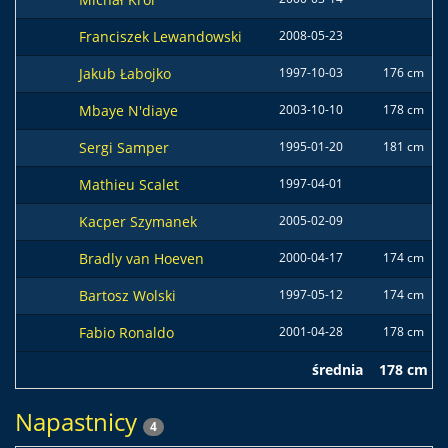
Franciszek Lewandowski
2008-05-23
Jakub Łabojko
1997-10-03
176 cm
Mbaye N'diaye
2003-10-10
178 cm
Sergi Samper
1995-01-20
181 cm
Mathieu Scalet
1997-04-01
Kacper Szymanek
2005-02-09
Bradly van Hoeven
2000-04-17
174 cm
Bartosz Wolski
1997-05-12
174 cm
Fabio Ronaldo
2001-04-28
178 cm
średnia
178 cm
Napastnicy
4