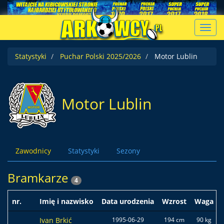
Toggl
navig
Statystyki
Puchar Polski 2025/2026
Motor Lublin
Motor Lublin
Zawodnicy
Statystyki
Sezony
Bramkarze
4
nr.
Imię i nazwisko
Data urodzenia
Wzrost
Waga
Ivan Brkić
1995-06-29
194 cm
90 kg