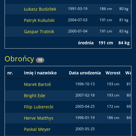
Łukasz Budziłek
1991-03-19
186 cm
80 kg
Patryk Kukulski
2004-07-03
191 cm
81 kg
Gaspar Tratnik
2000-01-04
191 cm
83 kg
średnia
191 cm
84 kg
Obrońcy
10
nr.
Imię i nazwisko
Data urodzenia
Wzrost
Wag
Marek Bartoš
1996-10-13
193 cm
81 kg
Bright Ede
2007-02-18
193 cm
80 kg
Filip Luberecki
2005-04-25
172 cm
69 kg
Herve Matthys
1996-01-19
186 cm
84 kg
Paskal Meyer
2005-05-25