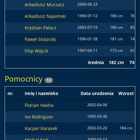
Arkadiusz Murzacz
2006-06-23
Arkadiusz Najemski
1996-01-12
180 cm
76 kg
Krystian Palacz
2003-07-19
180 cm
65 kg
Paweł Stolarski
1996-01-28
181 cm
74 kg
Filip Wójcik
1997-04-11
173 cm
61 kg
średnia
182 cm
74 k
Pomocnicy
13
nr.
Imię i nazwisko
Data urodzenia
Wzrost
Florian Haxha
2002-04-06
Ivo Rodrigues
1995-03-30
Kacper Karasek
2002-03-20
184 cm
Michał Król
2000-03-14