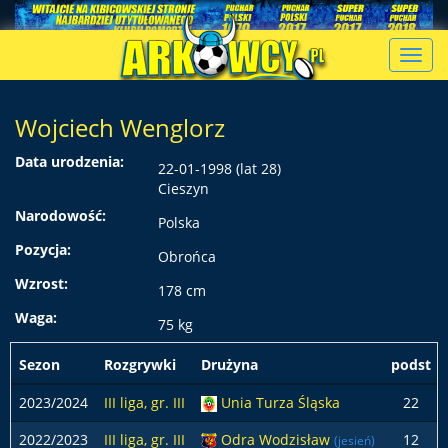
Toggl
navig
Wojciech Wenglorz
Data urodzenia:
22-01-1998 (lat 28)
Cieszyn
Narodowość:
Polska
Pozycja:
Obrońca
Wzrost:
178 cm
Waga:
75 kg
Sezon
Rozgrywki
Drużyna
podst
2023/2024
III liga, gr. III
Unia Turza Śląska
22
2022/2023
III liga, gr. III
Odra Wodzisław
12
(jesień)