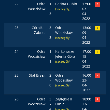
22
Odra
1
Carina Gubin
13:00
P
Wodzisław
-
03-
(szczegóły)
3
04-
2022
23
Górnik II
3
Odra
13:00
R
Zabrze
-
Wodzisław
09-
3
04-
(szczegóły)
2022
24
Odra
1
Karkonosze
17:00
R
Wodzisław
-
Jelenia Góra
15-
1
04-
(szczegóły)
2022
25
Stal Brzeg
2
Odra
16:00
P
-
Wodzisław
23-
0
04-
(szczegóły)
2022
26
Odra
3
Zagłębie II
18:00
P
Wodzisław
-
Lubin
27-
4
04-
(szczegóły)