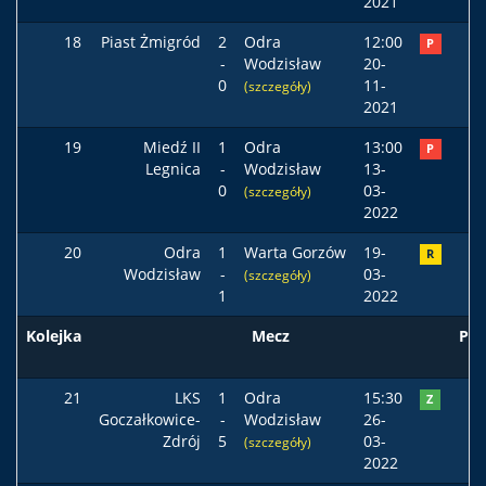
2021
18
Piast Żmigród
2
Odra
12:00
P
-
Wodzisław
20-
0
11-
(szczegóły)
2021
19
Miedź II
1
Odra
13:00
P
Legnica
-
Wodzisław
13-
0
03-
(szczegóły)
2022
20
Odra
1
Warta Gorzów
19-
R
Wodzisław
-
03-
(szczegóły)
1
2022
Kolejka
Mecz
Pod
21
LKS
1
Odra
15:30
Z
Goczałkowice-
-
Wodzisław
26-
Zdrój
5
03-
(szczegóły)
2022