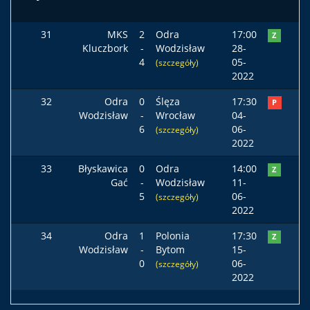
31
MKS
2
Odra
17:00
Z
Kluczbork
-
Wodzisław
28-
4
05-
(szczegóły)
2022
32
Odra
0
Ślęza
17:30
P
Wodzisław
-
Wrocław
04-
6
06-
(szczegóły)
2022
33
Błyskawica
0
Odra
14:00
Z
Gać
-
Wodzisław
11-
5
06-
(szczegóły)
2022
34
Odra
1
Polonia
17:30
Z
Wodzisław
-
Bytom
15-
0
06-
(szczegóły)
2022