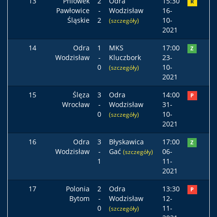
13
Pniówek
2
Odra
15:30
R
Pawłowice
-
Wodzisław
16-
Śląskie
2
10-
(szczegóły)
2021
14
Odra
1
MKS
17:00
Z
Wodzisław
-
Kluczbork
23-
0
10-
(szczegóły)
2021
15
Ślęza
3
Odra
14:00
P
Wrocław
-
Wodzisław
31-
0
10-
(szczegóły)
2021
16
Odra
3
Błyskawica
17:00
Z
Wodzisław
-
Gać
06-
(szczegóły)
1
11-
2021
17
Polonia
2
Odra
13:30
P
Bytom
-
Wodzisław
12-
0
11-
(szczegóły)