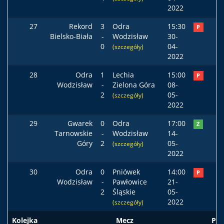
2022
27
Rekord
3
Odra
15:30
P
Bielsko-Biała
-
Wodzisław
30-
0
04-
(szczegóły)
2022
28
Odra
1
Lechia
15:00
P
Wodzisław
-
Zielona Góra
08-
2
05-
(szczegóły)
2022
29
Gwarek
0
Odra
17:00
Z
Tarnowskie
-
Wodzisław
14-
Góry
2
05-
(szczegóły)
2022
30
Odra
0
Pniówek
14:00
P
Wodzisław
-
Pawłowice
21-
2
Śląskie
05-
2022
(szczegóły)
Kolejka
Mecz
Pod