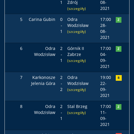
1
Zdrój
08-
2021
(szczegóły)
5
Carina Gubin
0
Odra
17:00
Z
-
Wodzisław
28-
1
08-
(szczegóły)
2021
6
Odra
2
Górnik II
17:00
Z
Wodzisław
-
Zabrze
04-
1
09-
(szczegóły)
2021
7
Karkonosze
2
Odra
19:00
R
Jelenia Góra
-
Wodzisław
22-
2
09-
(szczegóły)
2021
8
Odra
2
Stal Brzeg
17:00
Z
Wodzisław
-
11-
(szczegóły)
1
09-
2021