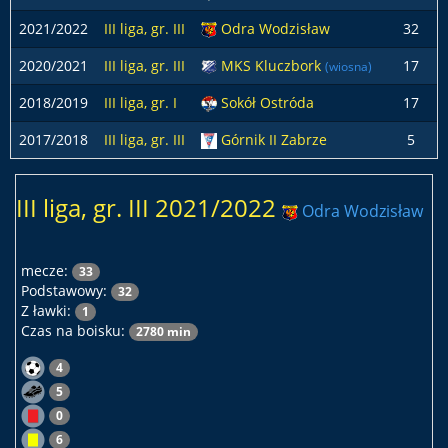
2021/2022
III liga, gr. III
Odra Wodzisław
32
2020/2021
III liga, gr. III
MKS Kluczbork
17
(wiosna)
2018/2019
III liga, gr. I
Sokół Ostróda
17
2017/2018
III liga, gr. III
Górnik II Zabrze
5
III liga, gr. III 2021/2022
Odra Wodzisław
mecze:
33
Podstawowy:
32
Z ławki:
1
Czas na boisku:
2780 min
4
5
0
6