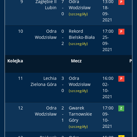
9
Zagłębie II
7
Odra
13:00
P
Lubin
-
Wodzisław
18-
0
09-
(szczegóły)
2021
10
Odra
0
Rekord
17:00
P
Wodzisław
-
Bielsko-Biała
25-
2
09-
(szczegóły)
2021
Kolejka
Mecz
Pod
11
Lechia
3
Odra
16:00
P
Zielona Góra
-
Wodzisław
02-
0
10-
(szczegóły)
2021
12
Odra
2
Gwarek
17:00
Z
Wodzisław
-
Tarnowskie
09-
1
Góry
10-
2021
(szczegóły)