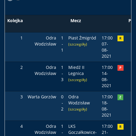
Kolejka
Mecz
Pod
1
Odra
1
Piast Żmigród
17:00
R
Wodzisław
-
07-
(szczegóły)
1
08-
2021
2
Odra
1
Miedź II
17:00
P
Wodzisław
-
Legnica
14-
3
08-
(szczegóły)
2021
3
Warta Gorzów
0
Odra
17:00
Z
-
Wodzisław
18-
2
08-
(szczegóły)
2021
4
Odra
1
LKS
17:00
R
Wodzisław
-
Goczałkowice-
21-