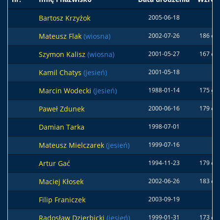
Bartosz Krzyżok
2005-06-18
Mateusz Flak
(wiosna)
2002-07-26
186 cm
Szymon Kalisz
(wiosna)
2001-05-27
167 cm
Kamil Chatys
(jesień)
2001-05-18
Marcin Wodecki
(jesień)
1988-01-14
175 cm
Paweł Zdunek
2000-06-16
179 cm
Damian Tarka
1998-07-01
Mateusz Mielczarek
(jesień)
1999-07-16
Artur Gać
1994-11-23
179 cm
Maciej Kłosek
2002-06-26
183 cm
Filip Franiczek
2003-09-19
Radosław Dzierbicki
(jesień)
1999-01-31
173 cm