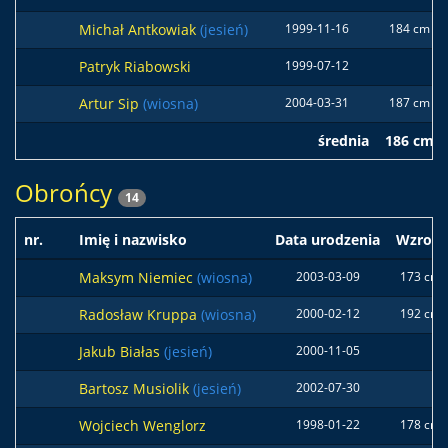
Michał Antkowiak
(jesień)
1999-11-16
184 cm
Patryk Riabowski
1999-07-12
Artur Sip
(wiosna)
2004-03-31
187 cm
średnia
186 cm
Obrońcy
14
nr.
Imię i nazwisko
Data urodzenia
Wzrost
Maksym Niemiec
(wiosna)
2003-03-09
173 cm
Radosław Kruppa
(wiosna)
2000-02-12
192 cm
Jakub Białas
(jesień)
2000-11-05
Bartosz Musiolik
(jesień)
2002-07-30
Wojciech Wenglorz
1998-01-22
178 cm