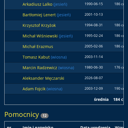
Arkadiusz Lalko
(jesień)
1990-06-15
186 cm
Bartłomiej Lenert
(jesień)
2001-10-13
Krzysztof Krzyżok
1994-08-31
186 cm
Michał Wiśniewski
(jesień)
1995-02-24
186 cm
Michał Erazmus
2005-02-06
186 cm
Tomasz Kabut
(wiosna)
2003-11-14
Marcin Radzewicz
(wiosna)
1980-06-30
176 cm
Aleksander Męczarski
2026-08-07
Adam Fojcik
(wiosna)
2003-12-09
190 cm
średnia
184 cm
Pomocnicy
12
nr.
Imię i nazwisko
Data urodzenia
Wzros