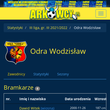
Toggl
navig
Statystyki
III liga, gr. III 2021/2022
Odra Wodzisław
Odra Wodzisław
Zawodnicy
Statystyki
Sezony
Bramkarze
4
nr.
Imię i nazwisko
Data urodzenia
Wzrost
Dawid Witek
(wiosna)
2000-11-26
187 cm