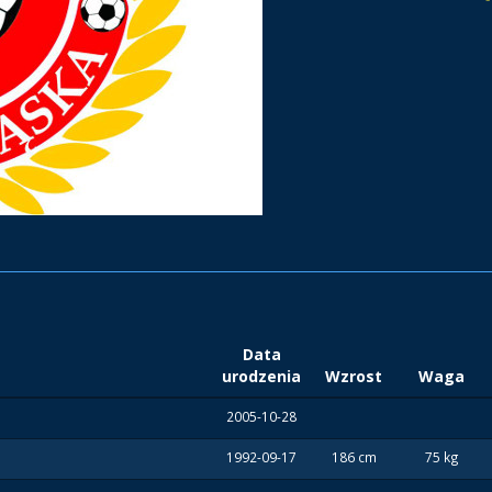
Data
urodzenia
Wzrost
Waga
2005-10-28
1992-09-17
186 cm
75 kg