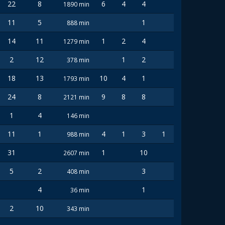
22
8
6
4
4
1890 min
11
5
1
888 min
14
11
1
2
4
1279 min
2
12
1
2
378 min
18
13
10
4
1
1793 min
24
8
9
8
8
2121 min
1
4
146 min
11
1
4
1
3
1
988 min
31
1
10
2607 min
5
2
3
408 min
4
1
36 min
2
10
343 min