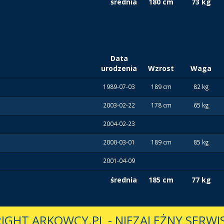
średnia
180 cm
73 kg
Data
urodzenia
Wzrost
Waga
1989-07-03
189 cm
82 kg
2003-02-22
178 cm
65 kg
2004-02-23
2000-03-01
189 cm
85 kg
2001-04-09
średnia
185 cm
77 kg
IGHT ARKOWCY.PL
-
NIEZALEŻNY SERWIS