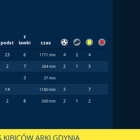
z
podst
ławki
czas
23
6
4
2
4
1771 min
2
7
2
1
3
284 min
3
37 min
14
3
7
1180 min
2
8
2
1
2
300 min
 KIBICÓW ARKI GDYNIA