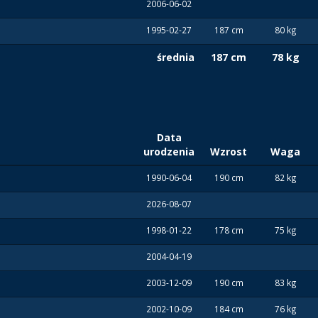
2006-06-02
1995-02-27
187 cm
80 kg
średnia
187 cm
78 kg
Data
urodzenia
Wzrost
Waga
1990-06-04
190 cm
82 kg
2026-08-07
1998-01-22
178 cm
75 kg
2004-04-19
2003-12-09
190 cm
83 kg
2002-10-09
184 cm
76 kg