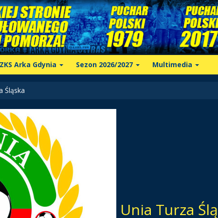
ZKS Arka Gdynia
Sezon 2026/2027
Multimedia
a Śląska
Unia Turza Śl