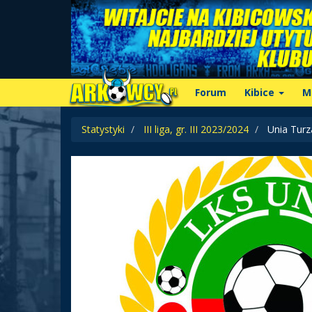
Forum
Kibice
M
Statystyki
III liga, gr. III 2023/2024
Unia Turz