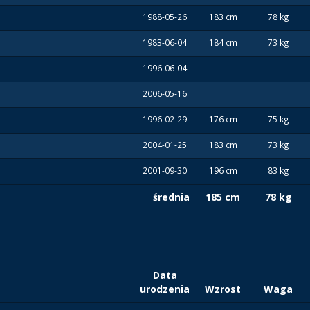
1988-05-26
183 cm
78 kg
1983-06-04
184 cm
73 kg
1996-06-04
2006-05-16
1996-02-29
176 cm
75 kg
2004-01-25
183 cm
73 kg
2001-09-30
196 cm
83 kg
średnia
185 cm
78 kg
Data
urodzenia
Wzrost
Waga