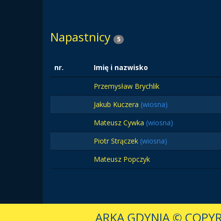
Napastnicy
5
nr.
Imię i nazwisko
Przemysław Brychlik
Jakub Kuczera
(wiosna)
Mateusz Cywka
(wiosna)
Piotr Strączek
(wiosna)
Mateusz Popczyk
ARKA GDYNIA
© COPYR