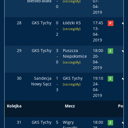
Bielsko-Biała
-
07-
(szczegóły)
0
04-
2019
28
GKS Tychy
0
Łódzki KS
17:45
P
-
13-
(szczegóły)
2
04-
2019
29
GKS Tychy
3
Puszcza
18:00
Z
-
Niepołomice
20-
0
04-
(szczegóły)
2019
30
Sandecja
1
GKS Tychy
19:10
Z
Nowy Sącz
-
24-
(szczegóły)
3
04-
2019
Kolejka
Mecz
Pods
31
GKS Tychy
5
Wigry
18:00
Z
-
Suwałki
28-