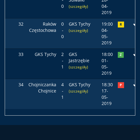
0
04-
(szczegóły)
2019
32
Raków
0
GKS Tychy
19:00
R
Częstochowa
-
04-
(szczegóły)
0
05-
2019
33
GKS Tychy
2
GKS
18:00
Z
-
Jastrzębie
01-
1
05-
(szczegóły)
2019
34
Chojniczanka
4
GKS Tychy
18:30
P
Chojnice
-
17-
(szczegóły)
1
05-
2019