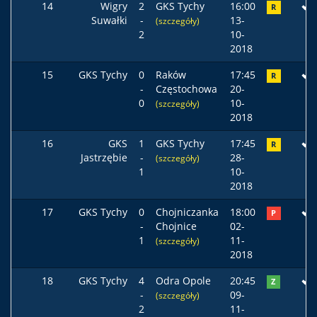
14
Wigry
2
GKS Tychy
16:00
R
Suwałki
-
13-
(szczegóły)
2
10-
2018
15
GKS Tychy
0
Raków
17:45
R
-
Częstochowa
20-
0
10-
(szczegóły)
2018
16
GKS
1
GKS Tychy
17:45
R
Jastrzębie
-
28-
(szczegóły)
1
10-
2018
17
GKS Tychy
0
Chojniczanka
18:00
P
-
Chojnice
02-
1
11-
(szczegóły)
2018
18
GKS Tychy
4
Odra Opole
20:45
Z
-
09-
(szczegóły)
2
11-