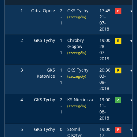
1
Odra Opole
2
GKS Tychy
17:45
P
-
21-
(szczegóły)
1
07-
2018
2
GKS Tychy
1
Chrobry
19:00
R
-
Głogów
28-
1
07-
(szczegóły)
2018
3
GKS
1
GKS Tychy
20:30
R
Katowice
-
03-
(szczegóły)
1
08-
2018
4
GKS Tychy
2
KS Nieciecza
19:00
Z
-
11-
(szczegóły)
1
08-
2018
5
GKS Tychy
0
Stomil
19:00
P
-
Olsztyn
17-