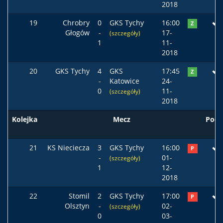
2018
19
Chrobry
0
GKS Tychy
16:00
Z
Głogów
-
17-
(szczegóły)
1
11-
2018
20
GKS Tychy
4
GKS
17:45
Z
-
Katowice
24-
0
11-
(szczegóły)
2018
Kolejka
Mecz
Pods
21
KS Nieciecza
3
GKS Tychy
16:00
P
-
01-
(szczegóły)
1
12-
2018
22
Stomil
2
GKS Tychy
17:00
P
Olsztyn
-
02-
(szczegóły)
0
03-