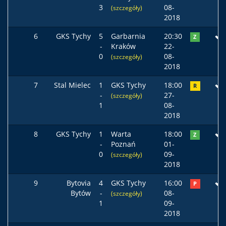
3
08-
(szczegóły)
2018
6
GKS Tychy
5
Garbarnia
20:30
Z
-
Kraków
22-
0
08-
(szczegóły)
2018
7
Stal Mielec
1
GKS Tychy
18:00
R
-
27-
(szczegóły)
1
08-
2018
8
GKS Tychy
1
Warta
18:00
Z
-
Poznań
01-
0
09-
(szczegóły)
2018
9
Bytovia
4
GKS Tychy
16:00
P
Bytów
-
08-
(szczegóły)
1
09-
2018