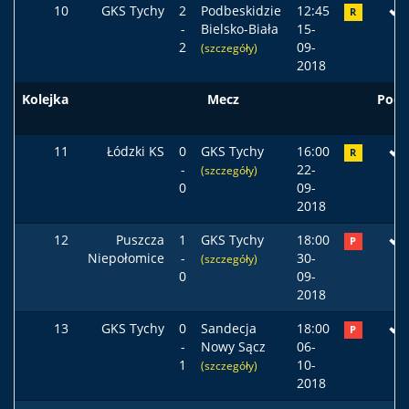
10
GKS Tychy
2
Podbeskidzie
12:45
R
-
Bielsko-Biała
15-
2
09-
(szczegóły)
2018
Kolejka
Mecz
Pods
11
Łódzki KS
0
GKS Tychy
16:00
R
-
22-
(szczegóły)
0
09-
2018
12
Puszcza
1
GKS Tychy
18:00
P
Niepołomice
-
30-
(szczegóły)
0
09-
2018
13
GKS Tychy
0
Sandecja
18:00
P
-
Nowy Sącz
06-
1
10-
(szczegóły)
2018