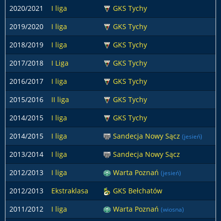
2020/2021
I liga
GKS Tychy
2
2019/2020
I liga
GKS Tychy
3
2018/2019
I liga
GKS Tychy
3
2017/2018
I Liga
GKS Tychy
1
2016/2017
I liga
GKS Tychy
3
2015/2016
II liga
GKS Tychy
3
2014/2015
I liga
GKS Tychy
1
2014/2015
I liga
Sandecja Nowy Sącz
1
(jesień)
2013/2014
I liga
Sandecja Nowy Sącz
3
2012/2013
I liga
Warta Poznań
1
(jesień)
2012/2013
Ekstraklasa
GKS Bełchatów
2011/2012
I liga
Warta Poznań
(wiosna)