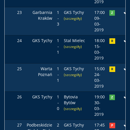
2019
23
Garbarnia
1
GKS Tychy
17:00
Z
Kraków
-
09-
(szczegóły)
3
03-
2019
24
GKS Tychy
1
Stal Mielec
18:00
R
-
15-
(szczegóły)
1
03-
2019
25
Warta
1
GKS Tychy
15:00
R
Poznań
-
24-
(szczegóły)
1
03-
2019
26
GKS Tychy
1
Bytovia
19:00
Z
-
Bytów
30-
0
03-
(szczegóły)
2019
27
Podbeskidzie
2
GKS Tychy
17:45
P