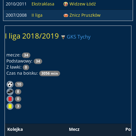
2010/2011
Ekstraklasa
Widzew Łódź
2007/2008
II liga
Znicz Pruszków
I liga 2018/2019
GKS Tychy
mecze:
34
Podstawowy:
34
Z ławki:
0
Czas na boisku:
3056 min
10
8
0
3
Kolejka
Mecz
Pods