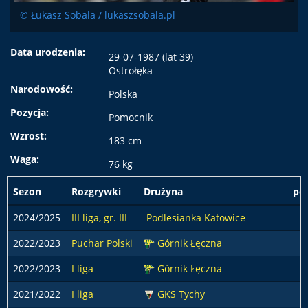
© Łukasz Sobala / lukaszsobala.pl
Data urodzenia:
29-07-1987 (lat 39)
Ostrołęka
Narodowość:
Polska
Pozycja:
Pomocnik
Wzrost:
183 cm
Waga:
76 kg
Sezon
Rozgrywki
Drużyna
po
2024/2025
III liga, gr. III
Podlesianka Katowice
3
2022/2023
Puchar Polski
Górnik Łęczna
2022/2023
I liga
Górnik Łęczna
1
2021/2022
I liga
GKS Tychy
1