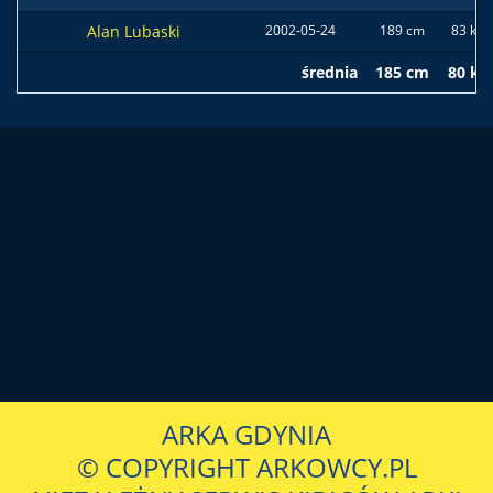
Alan Lubaski
2002-05-24
189 cm
83 kg
średnia
185 cm
80 kg
ARKA GDYNIA
© COPYRIGHT ARKOWCY.PL