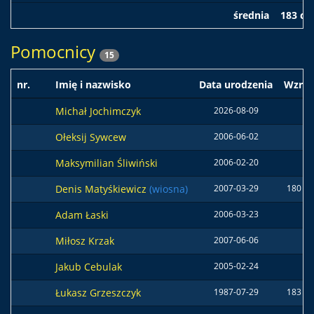
średnia
183 c
Pomocnicy
15
nr.
Imię i nazwisko
Data urodzenia
Wzros
Michał Jochimczyk
2026-08-09
Ołeksij Sywcew
2006-06-02
Maksymilian Śliwiński
2006-02-20
Denis Matyśkiewicz
(wiosna)
2007-03-29
180 c
Adam Łaski
2006-03-23
Miłosz Krzak
2007-06-06
Jakub Cebulak
2005-02-24
Łukasz Grzeszczyk
1987-07-29
183 c