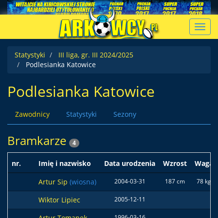
Toggl
navig
Statystyki
III liga, gr. III 2024/2025
Podlesianka Katowice
Podlesianka Katowice
Zawodnicy
Statystyki
Sezony
Bramkarze
4
nr.
Imię i nazwisko
Data urodzenia
Wzrost
Waga
Artur Sip
(wiosna)
2004-03-31
187 cm
78 kg
Wiktor Lipiec
2005-12-11
Artur Tomanek
1996-03-16