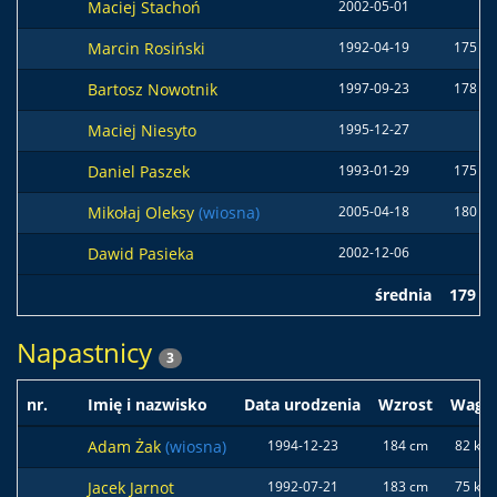
Maciej Stachoń
2002-05-01
Marcin Rosiński
1992-04-19
175 c
Bartosz Nowotnik
1997-09-23
178 c
Maciej Niesyto
1995-12-27
Daniel Paszek
1993-01-29
175 c
Mikołaj Oleksy
(wiosna)
2005-04-18
180 c
Dawid Pasieka
2002-12-06
średnia
179 c
Napastnicy
3
nr.
Imię i nazwisko
Data urodzenia
Wzrost
Waga
Adam Żak
(wiosna)
1994-12-23
184 cm
82 kg
Jacek Jarnot
1992-07-21
183 cm
75 kg