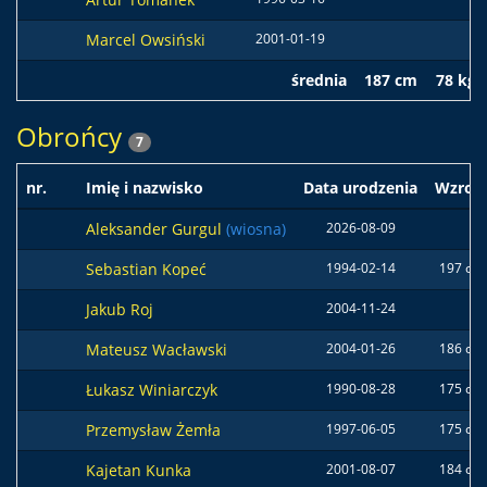
Marcel Owsiński
2001-01-19
średnia
187 cm
78 kg
Obrońcy
7
nr.
Imię i nazwisko
Data urodzenia
Wzros
Aleksander Gurgul
(wiosna)
2026-08-09
Sebastian Kopeć
1994-02-14
197 cm
Jakub Roj
2004-11-24
Mateusz Wacławski
2004-01-26
186 cm
Łukasz Winiarczyk
1990-08-28
175 cm
Przemysław Żemła
1997-06-05
175 cm
Kajetan Kunka
2001-08-07
184 cm