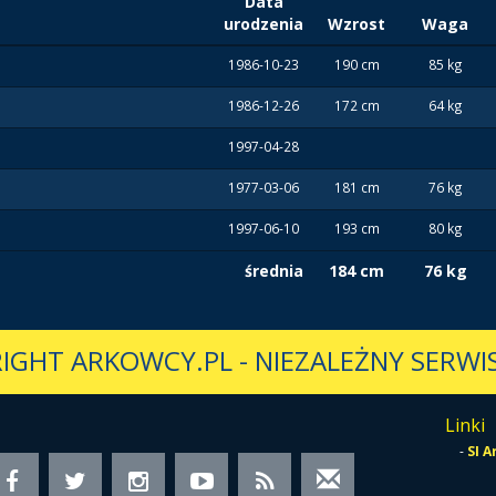
Data
urodzenia
Wzrost
Waga
1986-10-23
190 cm
85 kg
1986-12-26
172 cm
64 kg
1997-04-28
1977-03-06
181 cm
76 kg
1997-06-10
193 cm
80 kg
średnia
184 cm
76 kg
IGHT ARKOWCY.PL
-
NIEZALEŻNY SERWIS
Linki
-
SI 