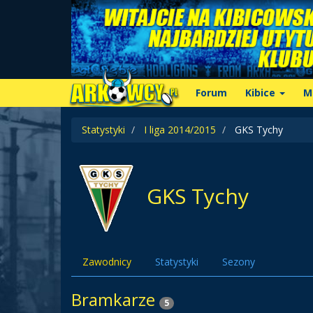
Forum
Kibice
M
Statystyki
I liga 2014/2015
GKS Tychy
GKS Tychy
Zawodnicy
Statystyki
Sezony
Bramkarze
5