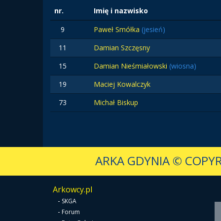
nr.
Imię i nazwisko
9
Paweł Smółka
(jesień)
11
Damian Szczęsny
15
Damian Nieśmiałowski
(wiosna)
19
Maciej Kowalczyk
73
Michał Biskup
ARKA GDYNIA
© COPYR
Arkowcy.pl
-
SKGA
-
Forum