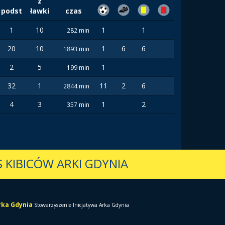
z
podst
ławki
czas
1
10
1
1
282 min
20
10
1
6
6
1893 min
2
5
1
199 min
32
1
11
2
6
2844 min
4
3
1
2
357 min
 KIBICÓW ARKI GDYNIA
Arka Gdynia
Stowarzyszenie Inicjatywa Arka Gdynia