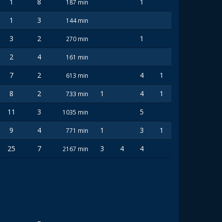
1
8
1
187 min
1
3
144 min
3
2
1
270 min
2
4
161 min
7
2
4
1
613 min
8
2
1
4
1
733 min
11
3
5
1035 min
9
4
1
3
1
771 min
25
7
3
4
4
2167 min