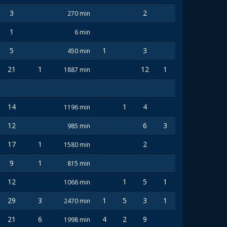
3
2
270 min
1
6 min
5
1
3
450 min
21
1
12
1
1887 min
14
1
4
1196 min
12
6
3
985 min
17
1
2
1580 min
9
1
815 min
12
1
5
1
1066 min
29
3
1
5
3
1
2470 min
21
6
4
2
9
1998 min