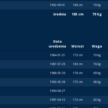
1992-09-01
189 cm
79 kg
średnia
185 cm
79 kg
Data
urodzenia
Wzrost
Waga
1984-01-31
173 cm
70 kg
1987-07-29
183 cm
76 kg
1988-05-29
178 cm
69 kg
1993-05-28
175 cm
68 kg
1994-06-27
1997-04-15
173 cm
63 kg