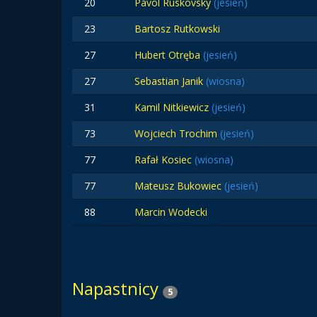
20
Pavol Ruskovsky
(jesień)
23
Bartosz Rutkowski
27
Hubert Otręba
(jesień)
27
Sebastian Janik
(wiosna)
31
Kamil Nitkiewicz
(jesień)
73
Wojciech Trochim
(jesień)
77
Rafał Kosiec
(wiosna)
77
Mateusz Bukowiec
(jesień)
88
Marcin Wodecki
Napastnicy
5