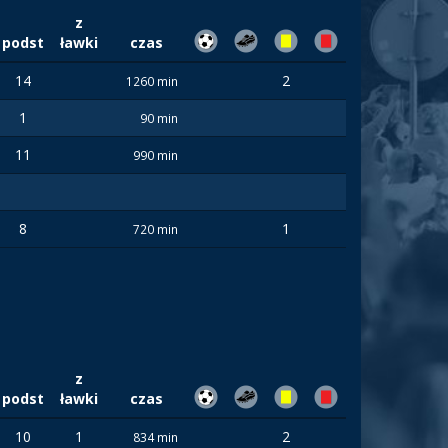
z
podst
ławki
czas
14
2
1260 min
1
90 min
11
990 min
8
1
720 min
z
podst
ławki
czas
10
1
2
834 min