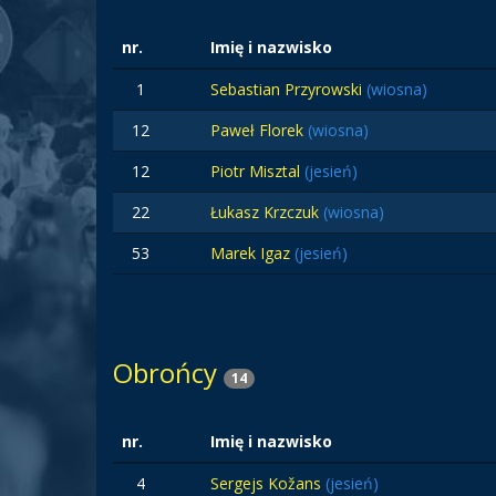
nr.
Imię i nazwisko
1
Sebastian Przyrowski
(wiosna)
12
Paweł Florek
(wiosna)
12
Piotr Misztal
(jesień)
22
Łukasz Krzczuk
(wiosna)
53
Marek Igaz
(jesień)
Obrońcy
14
nr.
Imię i nazwisko
4
Sergejs Kožans
(jesień)