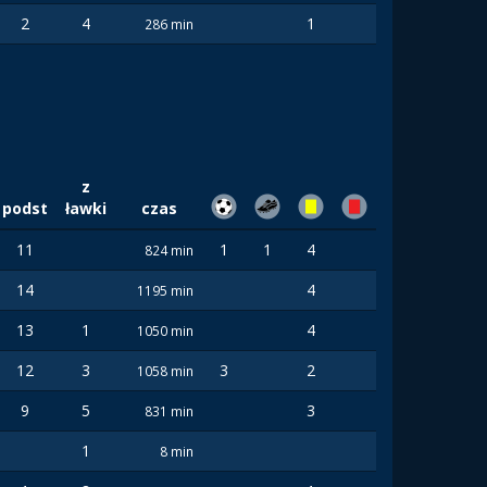
2
4
1
286 min
z
podst
ławki
czas
11
1
1
4
824 min
14
4
1195 min
13
1
4
1050 min
12
3
3
2
1058 min
9
5
3
831 min
1
8 min