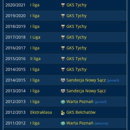
2020/2021
I liga
GKS Tychy
2
2019/2020
I liga
GKS Tychy
3
2018/2019
I liga
GKS Tychy
3
2017/2018
I Liga
GKS Tychy
1
2016/2017
I liga
GKS Tychy
3
2015/2016
II liga
GKS Tychy
3
2014/2015
I liga
GKS Tychy
1
2014/2015
I liga
Sandecja Nowy Sącz
1
(jesień)
2013/2014
I liga
Sandecja Nowy Sącz
3
2012/2013
I liga
Warta Poznań
1
(jesień)
2012/2013
Ekstraklasa
GKS Bełchatów
2011/2012
I liga
Warta Poznań
(wiosna)