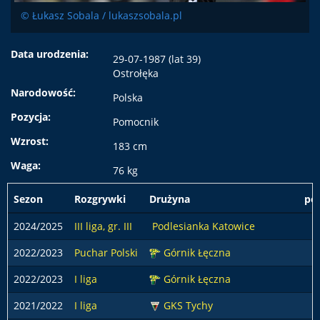
© Łukasz Sobala / lukaszsobala.pl
Data urodzenia:
29-07-1987 (lat 39)
Ostrołęka
Narodowość:
Polska
Pozycja:
Pomocnik
Wzrost:
183 cm
Waga:
76 kg
Sezon
Rozgrywki
Drużyna
po
2024/2025
III liga, gr. III
Podlesianka Katowice
3
2022/2023
Puchar Polski
Górnik Łęczna
2022/2023
I liga
Górnik Łęczna
1
2021/2022
I liga
GKS Tychy
1