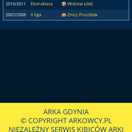
2010/2011
Ekstraklasa
Widzew Łódź
2007/2008
II liga
Znicz Pruszków
ARKA GDYNIA
© COPYRIGHT ARKOWCY.PL
NIEZALEŻNY SERWIS KIBICÓW ARKI