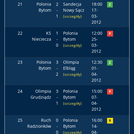
21
Polonia
2
Sandecja
18:00
Z
Bytom
-
Nowy Sącz
17-
1
03-
(szczegóły)
2012
22
KS
1
Polonia
12:00
P
Nieciecza
-
Bytom
25-
0
03-
(szczegóły)
2012
23
Polonia
3
Olimpia
12:30
Z
Bytom
-
Elbląg
01-
2
04-
(szczegóły)
2012
24
Olimpia
3
Polonia
15:00
P
Grudziądz
-
Bytom
07-
1
04-
(szczegóły)
2012
25
Ruch
0
Polonia
16:00
R
Radzionków
-
Bytom
14-
0
04-
(szczegóły)