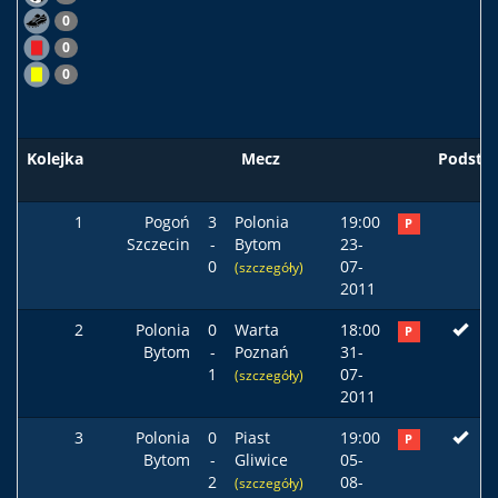
0
0
0
Kolejka
Mecz
Podst
1
Pogoń
3
Polonia
19:00
P
Szczecin
-
Bytom
23-
0
07-
(szczegóły)
2011
2
Polonia
0
Warta
18:00
P
Bytom
-
Poznań
31-
1
07-
(szczegóły)
2011
3
Polonia
0
Piast
19:00
P
Bytom
-
Gliwice
05-
2
08-
(szczegóły)