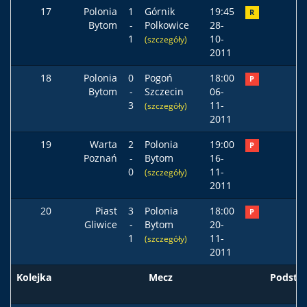
17
Polonia
1
Górnik
19:45
R
Bytom
-
Polkowice
28-
1
10-
(szczegóły)
2011
18
Polonia
0
Pogoń
18:00
P
Bytom
-
Szczecin
06-
3
11-
(szczegóły)
2011
19
Warta
2
Polonia
19:00
P
Poznań
-
Bytom
16-
0
11-
(szczegóły)
2011
20
Piast
3
Polonia
18:00
P
Gliwice
-
Bytom
20-
1
11-
(szczegóły)
2011
Kolejka
Mecz
Podst