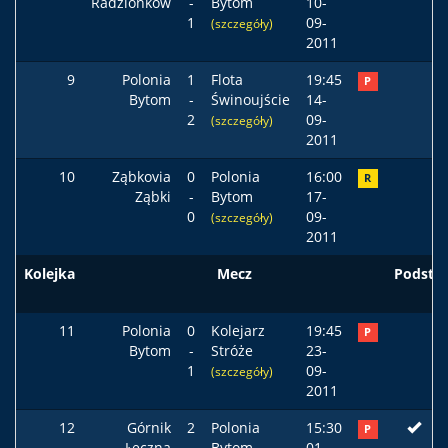
Radzionków
-
Bytom
10-
1
09-
(szczegóły)
2011
9
Polonia
1
Flota
19:45
P
Bytom
-
Świnoujście
14-
2
09-
(szczegóły)
2011
10
Ząbkovia
0
Polonia
16:00
R
Ząbki
-
Bytom
17-
0
09-
(szczegóły)
2011
Kolejka
Mecz
Podst
11
Polonia
0
Kolejarz
19:45
P
Bytom
-
Stróże
23-
1
09-
(szczegóły)
2011
12
Górnik
2
Polonia
15:30
P
Łęczna
-
Bytom
01-