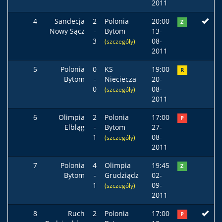
2011
4
Sandecja
2
Polonia
20:00
Z
Nowy Sącz
-
Bytom
13-
3
08-
(szczegóły)
2011
5
Polonia
0
KS
19:00
R
Bytom
-
Nieciecza
20-
0
08-
(szczegóły)
2011
6
Olimpia
2
Polonia
17:00
P
Elbląg
-
Bytom
27-
1
08-
(szczegóły)
2011
7
Polonia
4
Olimpia
19:45
Z
Bytom
-
Grudziądz
02-
1
09-
(szczegóły)
2011
8
Ruch
2
Polonia
17:00
P