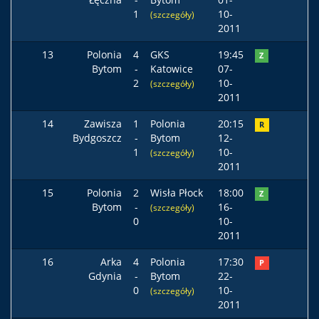
1
10-
(szczegóły)
2011
13
Polonia
4
GKS
19:45
Z
Bytom
-
Katowice
07-
2
10-
(szczegóły)
2011
14
Zawisza
1
Polonia
20:15
R
Bydgoszcz
-
Bytom
12-
1
10-
(szczegóły)
2011
15
Polonia
2
Wisła Płock
18:00
Z
Bytom
-
16-
(szczegóły)
0
10-
2011
16
Arka
4
Polonia
17:30
P
Gdynia
-
Bytom
22-
0
10-
(szczegóły)
2011