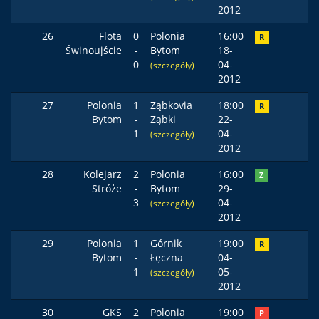
2012
26
Flota
0
Polonia
16:00
R
Świnoujście
-
Bytom
18-
0
04-
(szczegóły)
2012
27
Polonia
1
Ząbkovia
18:00
R
Bytom
-
Ząbki
22-
1
04-
(szczegóły)
2012
28
Kolejarz
2
Polonia
16:00
Z
Stróże
-
Bytom
29-
3
04-
(szczegóły)
2012
29
Polonia
1
Górnik
19:00
R
Bytom
-
Łęczna
04-
1
05-
(szczegóły)
2012
30
GKS
2
Polonia
19:00
P