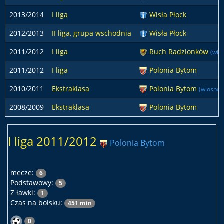
2013/2014
I liga
Wisła Płock
2012/2013
II liga, grupa wschodnia
Wisła Płock
2011/2012
I liga
Ruch Radzionków
(wio
2011/2012
I liga
Polonia Bytom
2010/2011
Ekstraklasa
Polonia Bytom
(wiosna)
2008/2009
Ekstraklasa
Polonia Bytom
I liga 2011/2012
Polonia Bytom
mecze:
6
Podstawowy:
5
Z ławki:
1
Czas na boisku:
451 min
0