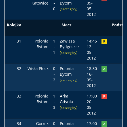
Katowice
-
Bytom
09-
0
05-
(szczegóły)
2012
Kolejka
Mecz
Podst
31
Polonia
1
Zawisza
14:45
R
Bytom
-
Bydgoszcz
12-
1
05-
(szczegóły)
2012
32
Wisła Płock
0
Polonia
18:30
Z
-
Bytom
16-
2
05-
(szczegóły)
2012
33
Polonia
1
Arka
17:00
P
Bytom
-
Gdynia
20-
3
05-
(szczegóły)
2012
34
Górnik
0
Polonia
17:00
Z