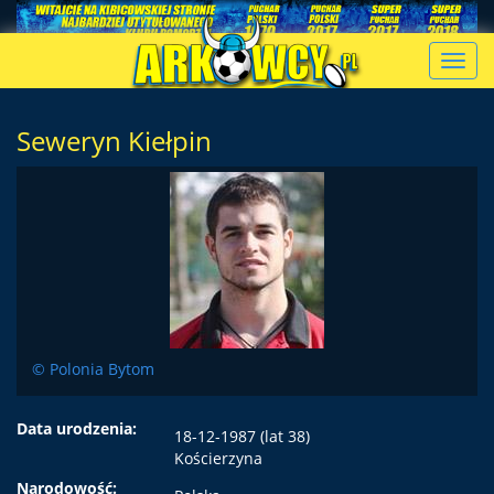
Toggl
navig
Seweryn Kiełpin
© Polonia Bytom
Data urodzenia:
18-12-1987 (lat 38)
Kościerzyna
Narodowość: