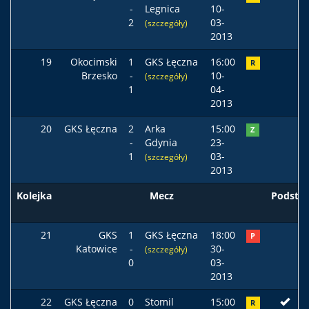
-
Legnica
10-
2
03-
(szczegóły)
2013
19
Okocimski
1
GKS Łęczna
16:00
R
Brzesko
-
10-
(szczegóły)
1
04-
2013
20
GKS Łęczna
2
Arka
15:00
Z
-
Gdynia
23-
1
03-
(szczegóły)
2013
Kolejka
Mecz
Podst
21
GKS
1
GKS Łęczna
18:00
P
Katowice
-
30-
(szczegóły)
0
03-
2013
22
GKS Łęczna
0
Stomil
15:00
R