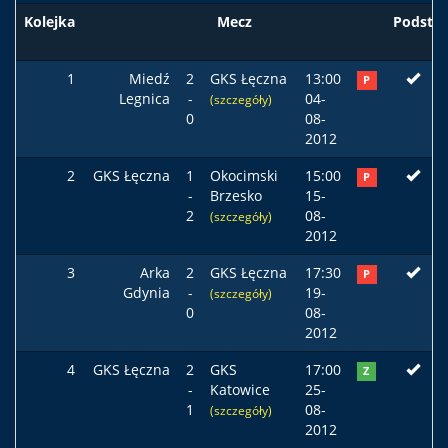
Kolejka
Mecz
Podst
1
Miedź
2
GKS Łęczna
13:00
P
Legnica
-
04-
(szczegóły)
0
08-
2012
2
GKS Łęczna
1
Okocimski
15:00
P
-
Brzesko
15-
2
08-
(szczegóły)
2012
3
Arka
2
GKS Łęczna
17:30
P
Gdynia
-
19-
(szczegóły)
0
08-
2012
4
GKS Łęczna
2
GKS
17:00
Z
-
Katowice
25-
1
08-
(szczegóły)
2012