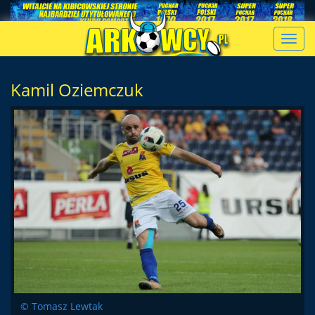
Toggl
navig
Kamil Oziemczuk
© Tomasz Lewtak