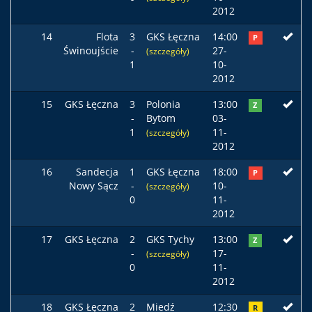
2012
14
Flota
3
GKS Łęczna
14:00
P
Świnoujście
-
27-
(szczegóły)
1
10-
2012
15
GKS Łęczna
3
Polonia
13:00
Z
-
Bytom
03-
1
11-
(szczegóły)
2012
16
Sandecja
1
GKS Łęczna
18:00
P
Nowy Sącz
-
10-
(szczegóły)
0
11-
2012
17
GKS Łęczna
2
GKS Tychy
13:00
Z
-
17-
(szczegóły)
0
11-
2012
18
GKS Łęczna
2
Miedź
12:30
R