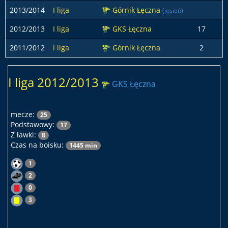
2013/2014
I liga
Górnik Łęczna
(jesień)
2012/2013
I liga
GKS Łęczna
17
2011/2012
I liga
Górnik Łęczna
2
I liga 2012/2013
GKS Łęczna
mecze:
25
Podstawowy:
17
Z ławki:
8
Czas na boisku:
1445 min
1
2
0
3