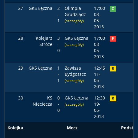
27
GKS Łęczna
2
Olimpia
17:00
Z
-
Grudziądz
03-
1
05-
(szczegóły)
2013
28
Kolejarz
3
GKS Łęczna
17:00
P
Stróże
-
08-
(szczegóły)
0
05-
2013
29
GKS Łęczna
1
Zawisza
12:45
R
-
Bydgoszcz
11-
1
05-
(szczegóły)
2013
30
KS
0
GKS Łęczna
12:30
R
Nieciecza
-
19-
(szczegóły)
0
05-
2013
Kolejka
Mecz
Podst