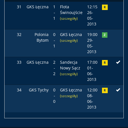
31
GKS Łęczna
1
Flota
12:15
R
-
Świnoujście
26-
1
05-
(szczegóły)
2013
32
Polonia
0
GKS Łęczna
19:00
Z
Bytom
-
29-
(szczegóły)
1
05-
2013
33
GKS Łęczna
2
Sandecja
17:00
R
-
Nowy Sącz
01-
2
06-
(szczegóły)
2013
34
GKS Tychy
0
GKS Łęczna
12:00
R
-
08-
(szczegóły)
0
06-
2013