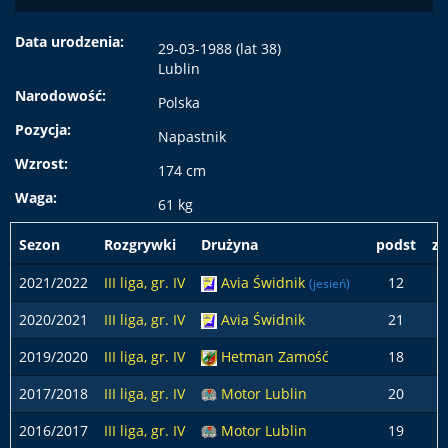
Data urodzenia:
29-03-1988 (lat 38)
Lublin
Narodowość:
Polska
Pozycja:
Napastnik
Wzrost:
174 cm
Waga:
61 kg
Sezon
Rozgrywki
Drużyna
podst
z 
2021/2022
III liga, gr. IV
Avia Świdnik
12
(jesień)
2020/2021
III liga, gr. IV
Avia Świdnik
21
2019/2020
III liga, gr. IV
Hetman Zamość
18
2017/2018
III liga, gr. IV
Motor Lublin
20
2016/2017
III liga, gr. IV
Motor Lublin
19