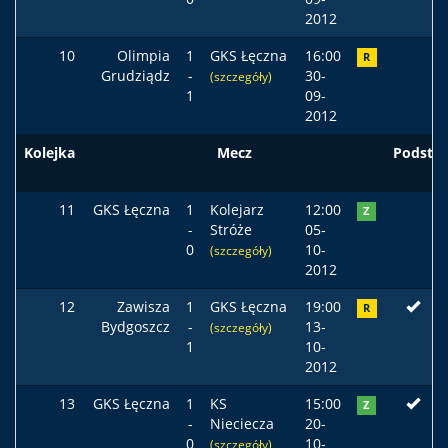
2012
10
Olimpia
1
GKS Łęczna
16:00
R
Grudziądz
-
30-
(szczegóły)
1
09-
2012
Kolejka
Mecz
Podst
11
GKS Łęczna
1
Kolejarz
12:00
Z
-
Stróże
05-
0
10-
(szczegóły)
2012
12
Zawisza
1
GKS Łęczna
19:00
R
Bydgoszcz
-
13-
(szczegóły)
1
10-
2012
13
GKS Łęczna
1
KS
15:00
Z
-
Nieciecza
20-
0
10-
(szczegóły)