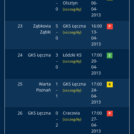
-
Olsztyn
06-
0
04-
(szczegóły)
2013
23
Ząbkovia
5
GKS Łęczna
16:00
P
Ząbki
-
13-
(szczegóły)
0
04-
2013
24
GKS Łęczna
3
Łódzki KS
17:00
Z
-
20-
(szczegóły)
0
04-
2013
25
Warta
1
GKS Łęczna
17:00
R
Poznań
-
24-
(szczegóły)
1
04-
2013
26
GKS Łęczna
0
Cracovia
17:00
P
-
27-
(szczegóły)
2
04-
2013