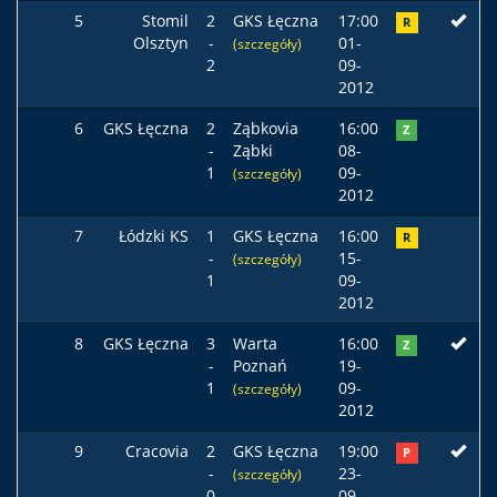
5
Stomil
2
GKS Łęczna
17:00
R
Olsztyn
-
01-
(szczegóły)
2
09-
2012
6
GKS Łęczna
2
Ząbkovia
16:00
Z
-
Ząbki
08-
1
09-
(szczegóły)
2012
7
Łódzki KS
1
GKS Łęczna
16:00
R
-
15-
(szczegóły)
1
09-
2012
8
GKS Łęczna
3
Warta
16:00
Z
-
Poznań
19-
1
09-
(szczegóły)
2012
9
Cracovia
2
GKS Łęczna
19:00
P
-
23-
(szczegóły)
0
09-