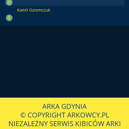
Kamil Oziemczuk
ARKA GDYNIA
© COPYRIGHT ARKOWCY.PL
NIEZALEŻNY SERWIS KIBICÓW ARKI