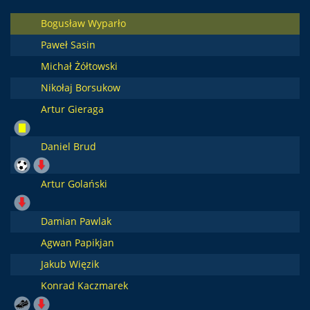
Bogusław Wyparło
Paweł Sasin
Michał Żółtowski
Nikołaj Borsukow
Artur Gieraga
Daniel Brud
Artur Golański
Damian Pawlak
Agwan Papikjan
Jakub Więzik
Konrad Kaczmarek