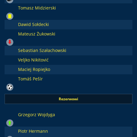
Tomasz Midzierski
Dawid Sołdecki
Mateusz Żukowski
Sebastian Szałachowski
Veljko Nikitović
Maciej Ropiejko
Tomáš Pešír
Rezerwowi
Grzegorz Wojdyga
Piotr Hermann