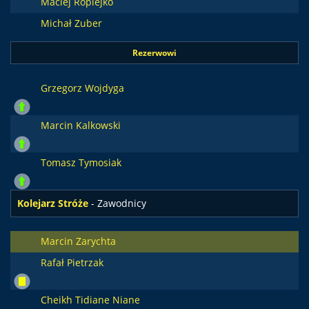
Maciej Ropiejko
Michał Zuber
Rezerwowi
Grzegorz Wojdyga
Marcin Kalkowski
Tomasz Tymosiak
Kolejarz Stróże
- Zawodnicy
Marcin Zarychta
Rafał Pietrzak
Cheikh Tidiane Niane