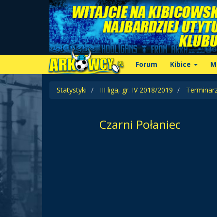
Forum
Kibice
M
Statystyki
III liga, gr. IV 2018/2019
Terminar
Czarni Połaniec