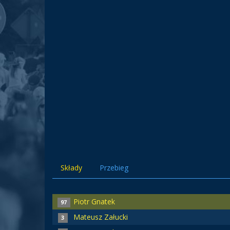
Składy
Przebieg
Piotr Gnatek
97
Mateusz Załucki
3