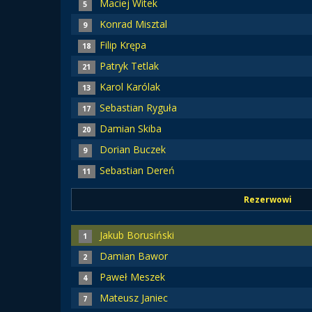
Maciej Witek
5
Konrad Misztal
9
Filip Krępa
18
Patryk Tetlak
21
Karol Karólak
13
Sebastian Ryguła
17
Damian Skiba
20
Dorian Buczek
9
Sebastian Dereń
11
Rezerwowi
Jakub Borusiński
1
Damian Bawor
2
Paweł Meszek
4
Mateusz Janiec
7