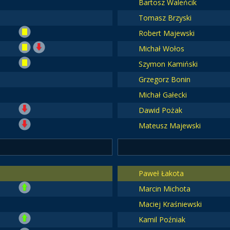
Bartosz Waleńcik
Tomasz Brzyski
Robert Majewski
Michał Wołos
Szymon Kamiński
Grzegorz Bonin
Michał Gałecki
Dawid Pożak
Mateusz Majewski
Paweł Łakota
Marcin Michota
Maciej Kraśniewski
Kamil Poźniak