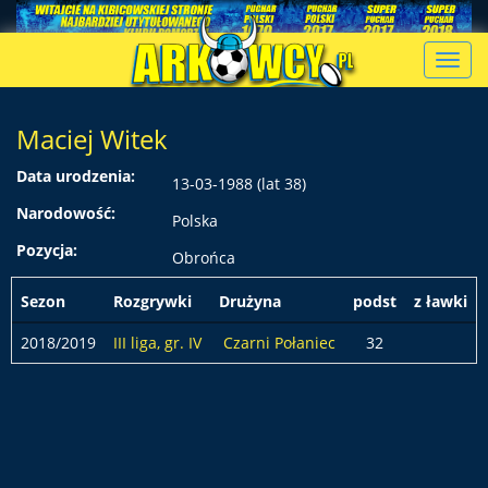
Toggl
navig
Maciej Witek
Data urodzenia:
13-03-1988 (lat 38)
Narodowość:
Polska
Pozycja:
Obrońca
Sezon
Rozgrywki
Drużyna
podst
z ławki
2018/2019
III liga, gr. IV
Czarni Połaniec
32