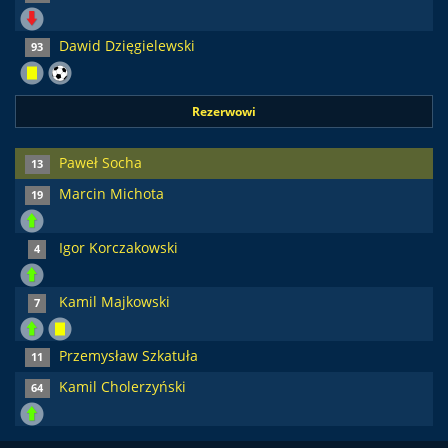
Dawid Dzięgielewski
93
Rezerwowi
Paweł Socha
13
Marcin Michota
19
Igor Korczakowski
4
Kamil Majkowski
7
Przemysław Szkatuła
11
Kamil Cholerzyński
64