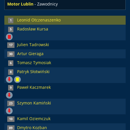
Motor Lublin
- Zawodnicy
Leonid Otczenaszenko
1
Radosław Kursa
5
Julien Tadrowski
17
Artur Gieraga
30
Tomasz Tymosiak
6
Patryk Słotwiński
8
Paweł Kaczmarek
9
Szymon Kamiński
23
Kamil Oziemczuk
10
Dmytro Kozban
89