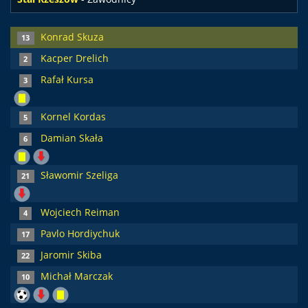
Konrad Skuza
13
Kacper Drelich
2
Rafał Kursa
3
Kornel Kordas
5
Damian Skała
6
Sławomir Szeliga
21
Wojciech Reiman
4
Pavlo Hordiychuk
17
Jaromir Skiba
22
Michał Marczak
10