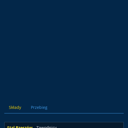
Składy
Przebieg
Stal Rzeszów
- Zawodnicy