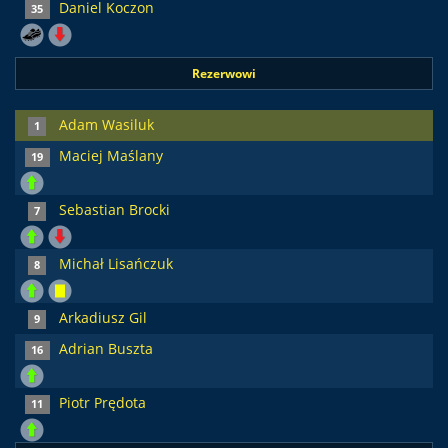
Daniel Koczon
35
Rezerwowi
Adam Wasiluk
1
Maciej Maślany
19
Sebastian Brocki
7
Michał Lisańczuk
8
Arkadiusz Gil
9
Adrian Buszta
16
Piotr Prędota
11