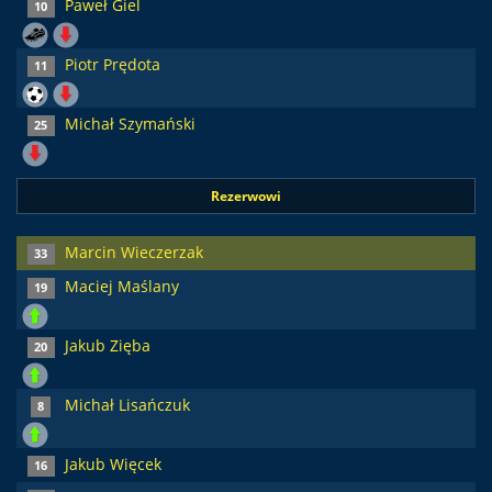
Paweł Giel
10
Piotr Prędota
11
Michał Szymański
25
Rezerwowi
Marcin Wieczerzak
33
Maciej Maślany
19
Jakub Zięba
20
Michał Lisańczuk
8
Jakub Więcek
16