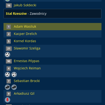
Jakub Sołdecki
16
Stal Rzeszów
- Zawodnicy
Adam Wasiluk
1
Kacper Drelich
2
Kornel Kordas
5
Sławomir Szeliga
21
Ernestas Pilypas
90
Wojciech Reiman
4
Sebastian Brocki
7
Arkadiusz Gil
9