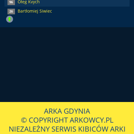
Ołeg Kvych
96
Bartłomiej Siwiec
26
ARKA GDYNIA
© COPYRIGHT ARKOWCY.PL
NIEZALEŻNY SERWIS KIBICÓW ARKI