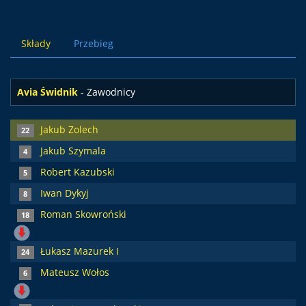
Składy
Przebieg
Avia Świdnik
- Zawodnicy
Jakub Zolech
22
Jakub Szymala
4
Robert Kazubski
5
Iwan Dykyj
8
Roman Skowroński
18
Łukasz Mazurek I
24
Mateusz Wołos
6