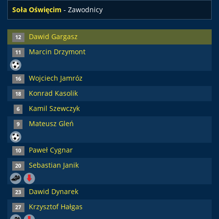
Soła Oświęcim
- Zawodnicy
Dawid Gargasz
12
Marcin Drzymont
11
Wojciech Jamróz
16
Konrad Kasolik
18
Kamil Szewczyk
6
Mateusz Gleń
9
Paweł Cygnar
10
Sebastian Janik
20
Dawid Dynarek
23
Krzysztof Hałgas
27