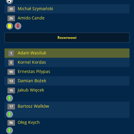
Michał Szymański
25
Amido Cande
26
Rezerwowi
Adam Wasiluk
1
Kornel Kordas
5
Ernestas Pilypas
90
Damian Bożek
13
Jakub Więcek
16
Bartosz Walków
17
Ołeg Kvych
96