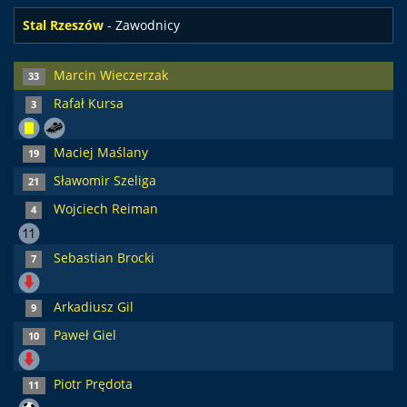
Stal Rzeszów
- Zawodnicy
Marcin Wieczerzak
33
Rafał Kursa
3
Maciej Maślany
19
Sławomir Szeliga
21
Wojciech Reiman
4
Sebastian Brocki
7
Arkadiusz Gil
9
Paweł Giel
10
Piotr Prędota
11