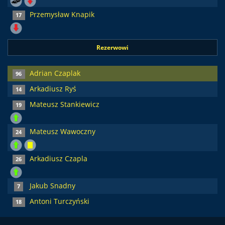
Przemysław Knapik
17
Rezerwowi
Adrian Czaplak
96
Arkadiusz Ryś
14
Mateusz Stankiewicz
19
Mateusz Wawoczny
24
Arkadiusz Czapla
26
Jakub Snadny
7
Antoni Turczyński
18