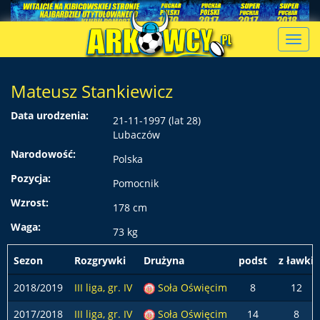
Toggl
navig
Mateusz Stankiewicz
Data urodzenia:
21-11-1997 (lat 28)
Lubaczów
Narodowość:
Polska
Pozycja:
Pomocnik
Wzrost:
178 cm
Waga:
73 kg
Sezon
Rozgrywki
Drużyna
podst
z ławki
2018/2019
III liga, gr. IV
Soła Oświęcim
8
12
2017/2018
III liga, gr. IV
Soła Oświęcim
14
8