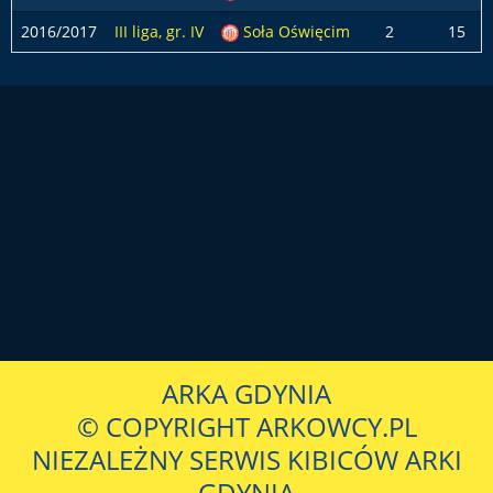
2016/2017
III liga, gr. IV
Soła Oświęcim
2
15
ARKA GDYNIA
© COPYRIGHT ARKOWCY.PL
NIEZALEŻNY SERWIS KIBICÓW ARKI
GDYNIA