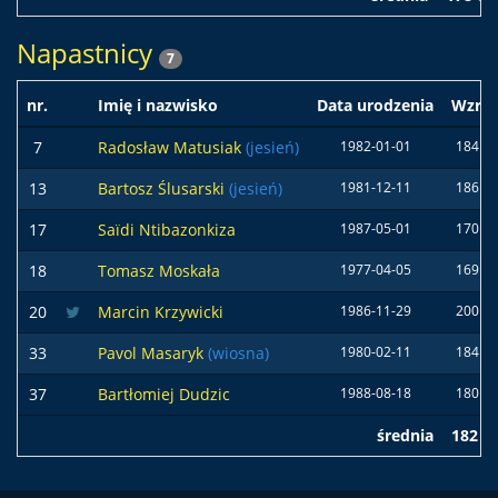
Napastnicy
7
nr.
Imię i nazwisko
Data urodzenia
Wzros
7
Radosław Matusiak
(jesień)
1982-01-01
184 c
13
Bartosz Ślusarski
(jesień)
1981-12-11
186 c
17
Saïdi Ntibazonkiza
1987-05-01
170 c
18
Tomasz Moskała
1977-04-05
169 c
20
Marcin Krzywicki
1986-11-29
200 c
33
Pavol Masaryk
(wiosna)
1980-02-11
184 c
37
Bartłomiej Dudzic
1988-08-18
180 c
średnia
182 c