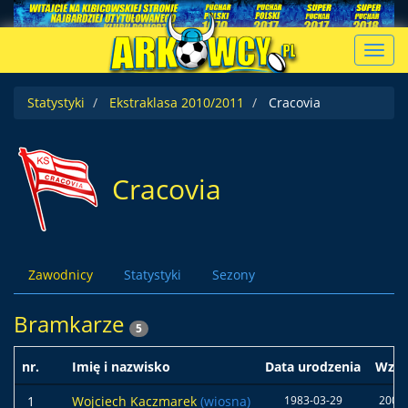
Toggl
navig
Statystyki
Ekstraklasa 2010/2011
Cracovia
Cracovia
Zawodnicy
Statystyki
Sezony
Bramkarze
5
nr.
Imię i nazwisko
Data urodzenia
Wzro
1
Wojciech Kaczmarek
(wiosna)
1983-03-29
200 