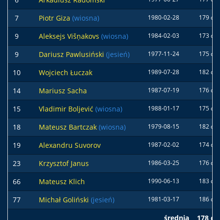
7
Piotr Giza
(wiosna)
1980-02-28
179 cm
9
Aleksejs Višņakovs
(wiosna)
1984-02-03
173 cm
9
Dariusz Pawlusiński
(jesień)
1977-11-24
175 cm
10
Wojciech Łuczak
1989-07-28
182 cm
14
Mariusz Sacha
1987-07-19
176 cm
15
Vladimir Boljević
(wiosna)
1988-01-17
175 cm
18
Mateusz Bartczak
(wiosna)
1979-08-15
182 cm
19
Alexandru Suvorov
1987-02-02
174 cm
23
Krzysztof Janus
1986-03-25
176 cm
66
Mateusz Klich
1990-06-13
183 cm
77
Michał Goliński
(jesień)
1981-03-17
186 cm
średnia
178 c