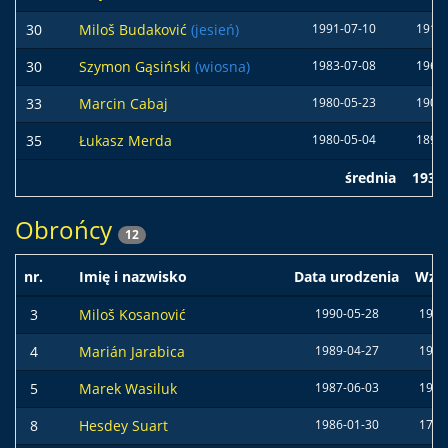
30
Miloš Budaković
(jesień)
1991-07-10
191 
30
Szymon Gąsiński
(wiosna)
1983-07-08
196 
33
Marcin Cabaj
1980-05-23
190 
35
Łukasz Merda
1980-05-04
189 
średnia
193 
Obrońcy
12
nr.
Imię i nazwisko
Data urodzenia
Wzro
3
Miloš Kosanović
1990-05-28
191 
4
Marián Jarabica
1989-04-27
193 
5
Marek Wasiluk
1987-06-03
196 
8
Hesdey Suart
1986-01-30
173 