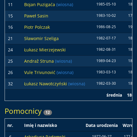
11
Bojan Puzigaća
(wiosna)
1985-05-10
188 
15
Paweł Sasin
1983-10-02
177 
16
Piotr Polczak
1986-08-25
192 
21
Sławomir Szeliga
1982-07-17
181 
24
Łukasz Mierzejewski
1982-08-31
182 
25
Andraž Struna
(wiosna)
1989-04-23
185 
26
Vule Trivunović
(wiosna)
1983-03-13
188 
32
Łukasz Nawotczyński
(wiosna)
1982-03-30
189 
średnia
186 
Pomocnicy
12
nr.
Imię i nazwisko
Data urodzenia
Wzros
6
Arkadiusz Radomski
1977-06-27
177 cm