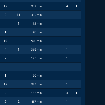
12
4
1
932 min
2
11
1
339 min
1
15 min
1
90 min
10
900 min
4
1
1
366 min
2
3
1
170 min
1
90 min
12
1
928 min
2
3
1
158 min
5
2
1
487 min