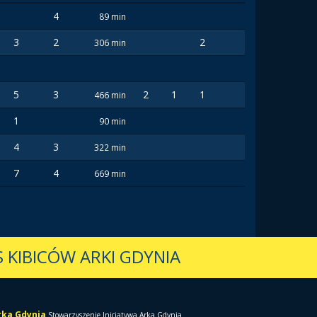
4
89 min
3
2
2
306 min
5
3
2
1
1
466 min
1
90 min
4
3
322 min
7
4
669 min
 KIBICÓW ARKI GDYNIA
Arka Gdynia
Stowarzyszenie Inicjatywa Arka Gdynia