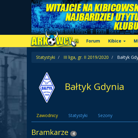
Forum
Kibice
M
Statystyki
III liga, gr. II 2019/2020
Bałtyk Gdy
Bałtyk Gdynia
Zawodnicy
Statystyki
Sezony
Bramkarze
4