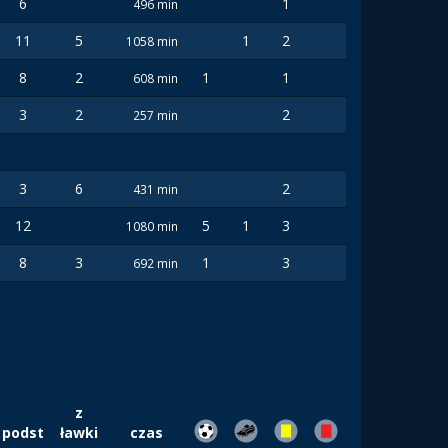
6
1
496 min
11
5
1
2
1058 min
8
2
1
1
608 min
3
2
2
257 min
3
6
2
431 min
12
5
1
3
1080 min
8
3
1
3
692 min
z
podst
ławki
czas