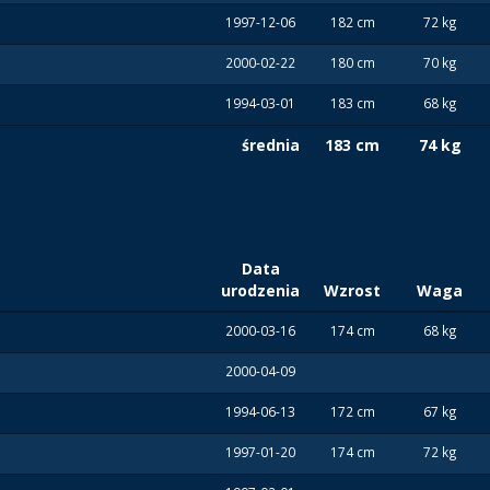
1997-12-06
182 cm
72 kg
2000-02-22
180 cm
70 kg
1994-03-01
183 cm
68 kg
średnia
183 cm
74 kg
Data
urodzenia
Wzrost
Waga
2000-03-16
174 cm
68 kg
2000-04-09
1994-06-13
172 cm
67 kg
1997-01-20
174 cm
72 kg