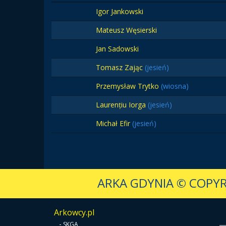
Igor Jankowski
Mateusz Węsierski
Jan Sadowski
Tomasz Zając
(jesień)
Przemysław Trytko
(wiosna)
Laurențiu Iorga
(jesień)
Michał Efir
(jesień)
ARKA GDYNIA
© COPYR
Arkowcy.pl
-
SKGA