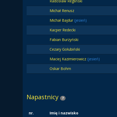
Radosław Regliński
Michał Renusz
Michał Bajdur
(jesień)
Kacper Redecki
Fabian Burzyński
Cezary Gołubiński
Maciej Kazimierowicz
(jesień)
Oskar Bohm
Napastnicy
7
nr.
Imię i nazwisko