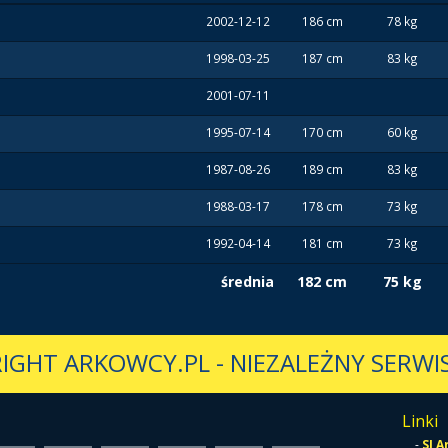
2002-12-12
186 cm
78 kg
1998-03-25
187 cm
83 kg
2001-07-11
1995-07-14
170 cm
60 kg
1987-08-26
189 cm
83 kg
1988-03-17
178 cm
73 kg
1992-04-14
181 cm
73 kg
średnia
182 cm
75 kg
IGHT ARKOWCY.PL
-
NIEZALEŻNY SERWIS
Linki
-
SI 