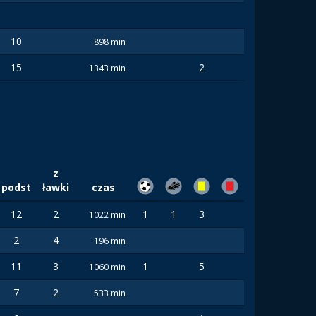
10
898 min
15
2
1343 min
z
podst
ławki
czas
12
2
1
1
3
1022 min
2
4
196 min
11
3
1
5
1060 min
7
2
533 min