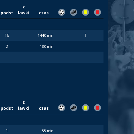
z
podst
ławki
czas
16
1
1440 min
2
180 min
z
podst
ławki
czas
1
55 min