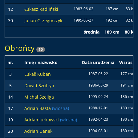
12
Łukasz Radliński
1983-06-02
187 cm
83 kg
30
Julian Grzegorczyk
1995-05-27
192 cm
82 kg
średnia
189 cm
80 kg
Obrońcy
10
nr.
Imię i nazwisko
Data urodzenia
Wzrost
3
Lukáš Kubáň
1987-06-22
177 cm
5
Dawid Szufryn
1986-05-29
191 cm
14
Michał Szeliga
1995-09-24
186 cm
17
Adrian Basta
(wiosna)
1988-12-01
180 cm
19
Adrian Jurkowski
(wiosna)
1992-04-23
190 cm
20
Adrian Danek
1994-08-01
180 cm