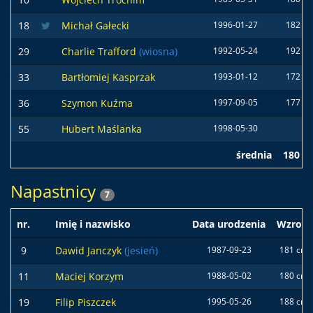
18
Michał Gałecki
1996-01-27
182 c
29
Charlie Trafford
(wiosna)
1992-05-24
192 c
33
Bartłomiej Kasprzak
1993-01-12
172 c
36
Szymon Kuźma
1997-09-05
177 c
55
Hubert Maślanka
1998-05-30
średnia
180 c
Napastnicy
7
nr.
Imię i nazwisko
Data urodzenia
Wzrost
9
Dawid Janczyk
(jesień)
1987-09-23
181 cm
11
Maciej Korzym
1988-05-02
180 cm
19
Filip Piszczek
1995-05-26
188 cm