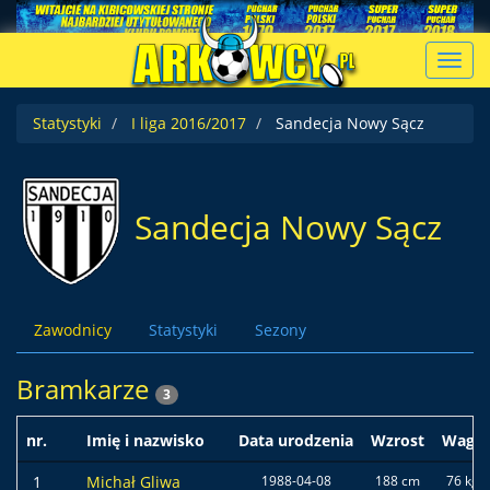
Toggl
navig
Statystyki
I liga 2016/2017
Sandecja Nowy Sącz
Sandecja Nowy Sącz
Zawodnicy
Statystyki
Sezony
Bramkarze
3
nr.
Imię i nazwisko
Data urodzenia
Wzrost
Waga
1
Michał Gliwa
1988-04-08
188 cm
76 kg