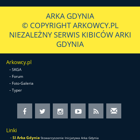
ARKA GDYNIA
© COPYRIGHT ARKOWCY.PL
NIEZALEŻNY SERWIS KIBICÓW ARKI
GDYNIA
Arkowcy.pl
-
SKGA
-
Forum
-
Foto-Galeria
-
Typer
Linki
-
SI Arka Gdynia
Stowarzyszenie Inicjatywa Arka Gdynia