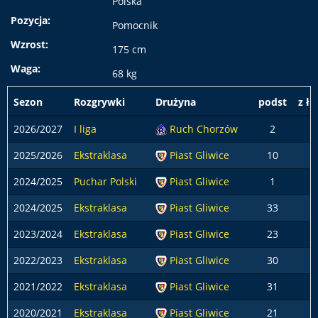
Polska
Pozycja:
Pomocnik
Wzrost:
175 cm
Waga:
68 kg
Sezon
Rozgrywki
Drużyna
podst
z ła
2026/2027
I liga
Ruch Chorzów
2
2025/2026
Ekstraklasa
Piast Gliwice
10
1
2024/2025
Puchar Polski
Piast Gliwice
1
2024/2025
Ekstraklasa
Piast Gliwice
33
2023/2024
Ekstraklasa
Piast Gliwice
23
2022/2023
Ekstraklasa
Piast Gliwice
30
2021/2022
Ekstraklasa
Piast Gliwice
31
2020/2021
Ekstraklasa
Piast Gliwice
21