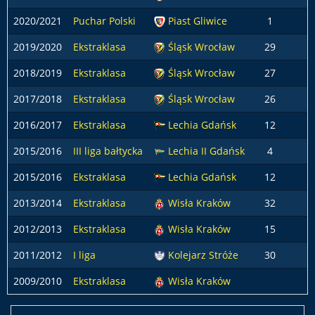
2020/2021
Puchar Polski
Piast Gliwice
1
2019/2020
Ekstraklasa
Śląsk Wrocław
29
2018/2019
Ekstraklasa
Śląsk Wrocław
27
2017/2018
Ekstraklasa
Śląsk Wrocław
26
2016/2017
Ekstraklasa
Lechia Gdańsk
12
2015/2016
III liga bałtycka
Lechia II Gdańsk
4
2015/2016
Ekstraklasa
Lechia Gdańsk
12
2013/2014
Ekstraklasa
Wisła Kraków
32
2012/2013
Ekstraklasa
Wisła Kraków
15
1
2011/2012
I liga
Kolejarz Stróże
30
2009/2010
Ekstraklasa
Wisła Kraków