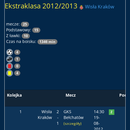
Ekstraklasa 2012/2013
Wisła Kraków
mecze:
25
Podstawowy:
15
Z ławki:
10
Czas na boisku:
1346 min
4
1
0
4
Kolejka
Mecz
Pods
1
Wisła
2
GKS
14:30
Z
Kraków
-
Bełchatów
19-
1
08-
(szczegóły)
2012