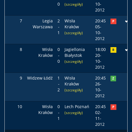
0
10-
(szczegóły)
2012
7
Legia
2
Wisła
20:45
P
Warszawa
-
Kraków
05-
1
10-
(szczegóły)
2012
8
Wisła
0
Jagiellonia
18:00
R
Kraków
-
Białystok
20-
0
10-
(szczegóły)
2012
9
Widzew Łódź
1
Wisła
20:45
Z
-
Kraków
26-
2
10-
(szczegóły)
2012
10
Wisła
0
Lech Poznań
20:45
P
Kraków
-
02-
(szczegóły)
1
11-
2012