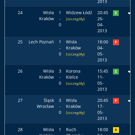
2013
24
Wisła
1
Widzew Łódź
20:45
Z
Kraków
-
26-
(szczegóły)
0
04-
2013
25
Lech Poznań
1
Wisła
18:00
P
-
Kraków
04-
0
05-
(szczegóły)
2013
26
Wisła
3
Korona
15:45
Z
Kraków
-
Kielce
11-
0
05-
(szczegóły)
2013
27
Śląsk
3
Wisła
20:45
P
Wrocław
-
Kraków
17-
0
05-
(szczegóły)
2013
28
Wisła
1
Ruch
18:00
R