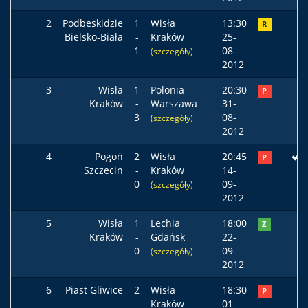
2
Podbeskidzie
1
Wisła
13:30
R
Bielsko-Biała
-
Kraków
25-
1
08-
(szczegóły)
2012
3
Wisła
1
Polonia
20:30
P
Kraków
-
Warszawa
31-
3
08-
(szczegóły)
2012
4
Pogoń
2
Wisła
20:45
P
Szczecin
-
Kraków
14-
0
09-
(szczegóły)
2012
5
Wisła
1
Lechia
18:00
Z
Kraków
-
Gdańsk
22-
0
09-
(szczegóły)
2012
6
Piast Gliwice
2
Wisła
18:30
P
-
Kraków
01-