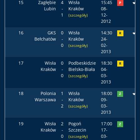
15
Zagłębie
4
Wisła
15:45
P
Lubin
-
Kraków
08-
1
12-
(szczegóły)
2012
16
GKS
0
Wisła
14:30
R
Bełchatów
-
Kraków
24-
0
02-
(szczegóły)
2013
17
Wisła
0
Podbeskidzie
18:30
R
Kraków
-
Bielsko-Biała
04-
0
03-
(szczegóły)
2013
18
Polonia
1
Wisła
18:00
Z
Warszawa
-
Kraków
09-
2
03-
(szczegóły)
2013
19
Wisła
2
Pogoń
17:00
Z
Kraków
-
Szczecin
17-
0
03-
(szczegóły)