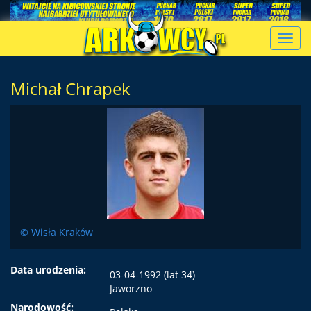
Toggl
navig
Michał Chrapek
© Wisła Kraków
Data urodzenia:
03-04-1992 (lat 34)
Jaworzno
Narodowość: