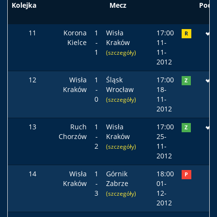
Kolejka
Mecz
Pods
11
Korona
1
Wisła
17:00
R
Kielce
-
Kraków
11-
1
11-
(szczegóły)
2012
12
Wisła
1
Śląsk
17:00
Z
Kraków
-
Wrocław
18-
0
11-
(szczegóły)
2012
13
Ruch
1
Wisła
17:00
Z
Chorzów
-
Kraków
25-
2
11-
(szczegóły)
2012
14
Wisła
1
Górnik
18:00
P
Kraków
-
Zabrze
01-
3
12-
(szczegóły)
2012