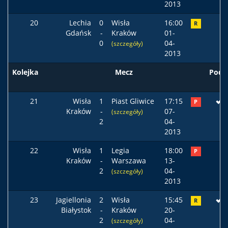
2013
20
Lechia
0
Wisła
16:00
R
Gdańsk
-
Kraków
01-
0
04-
(szczegóły)
2013
Kolejka
Mecz
Pods
21
Wisła
1
Piast Gliwice
17:15
P
Kraków
-
07-
(szczegóły)
2
04-
2013
22
Wisła
1
Legia
18:00
P
Kraków
-
Warszawa
13-
2
04-
(szczegóły)
2013
23
Jagiellonia
2
Wisła
15:45
R
Białystok
-
Kraków
20-
2
04-
(szczegóły)