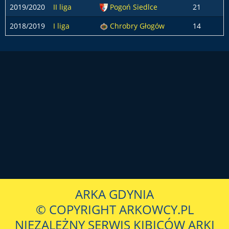
2019/2020
II liga
Pogoń Siedlce
21
2018/2019
I liga
Chrobry Głogów
14
ARKA GDYNIA
© COPYRIGHT ARKOWCY.PL
NIEZALEŻNY SERWIS KIBICÓW ARKI