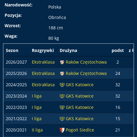
Narodowość:
Polska
Pozycja:
Obrońca
Wzrost:
188 cm
Waga:
80 kg
Sezon
Rozgrywki
Drużyna
podst
z ł
2026/2027
Ekstraklasa
Raków Częstochowa
2
2025/2026
Ekstraklasa
Raków Częstochowa
24
2024/2025
Ekstraklasa
GKS Katowice
32
2023/2024
I liga
GKS Katowice
32
2022/2023
I liga
GKS Katowice
16
2021/2022
I liga
GKS Katowice
15
2020/2021
II liga
Pogoń Siedlce
21