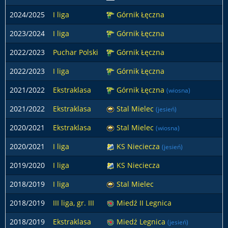
2024/2025
I liga
Górnik Łęczna
2
2023/2024
I liga
Górnik Łęczna
1
2022/2023
Puchar Polski
Górnik Łęczna
2022/2023
I liga
Górnik Łęczna
1
2021/2022
Ekstraklasa
Górnik Łęczna
(wiosna)
2021/2022
Ekstraklasa
Stal Mielec
1
(jesień)
2020/2021
Ekstraklasa
Stal Mielec
1
(wiosna)
2020/2021
I liga
KS Nieciecza
1
(jesień)
2019/2020
I liga
KS Nieciecza
2
2018/2019
I liga
Stal Mielec
2
2018/2019
III liga, gr. III
Miedź II Legnica
2018/2019
Ekstraklasa
Miedź Legnica
(jesień)