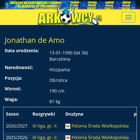
Toggl
navig
Jonathan de Amo
Data urodzenia:
13-01-1990 (lat 36)
Barcelona
Narodowość:
Hiszpania
Pozycja:
Obrońca
Wzrost:
190 cm
Waga:
81 kg
Sezon
Rozgrywki
Drużyna
po
2026/2027
III liga, gr. II
Polonia Środa Wielkopolska
2025/2026
III liga, gr. II
Polonia Środa Wielkopolska
2