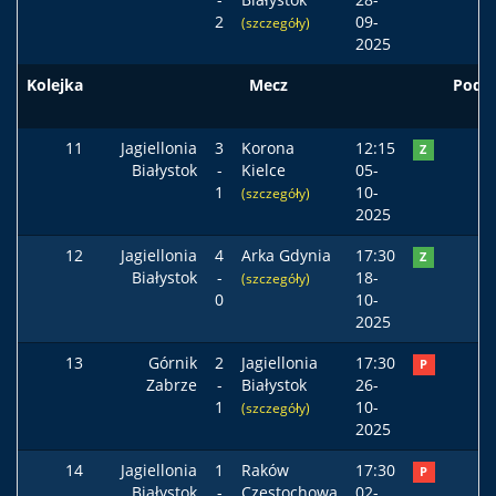
2
09-
(szczegóły)
2025
Kolejka
Mecz
Pods
11
Jagiellonia
3
Korona
12:15
Z
Białystok
-
Kielce
05-
1
10-
(szczegóły)
2025
12
Jagiellonia
4
Arka Gdynia
17:30
Z
Białystok
-
18-
(szczegóły)
0
10-
2025
13
Górnik
2
Jagiellonia
17:30
P
Zabrze
-
Białystok
26-
1
10-
(szczegóły)
2025
14
Jagiellonia
1
Raków
17:30
P
Białystok
-
Częstochowa
02-