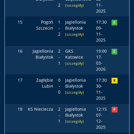
2
11-
(szczegóły)
2025
15
Pogoń
1
Jagiellonia
17:30
Z
Szczecin
-
Białystok
09-
2
11-
(szczegóły)
2025
16
Jagiellonia
2
GKS
19:00
Z
Białystok
-
Katowice
17-
1
03-
(szczegóły)
2026
17
Zagłębie
0
Jagiellonia
17:30
R
Lubin
-
Białystok
30-
0
11-
(szczegóły)
2025
18
KS Nieciecza
2
Jagiellonia
12:15
P
-
Białystok
07-
1
12-
(szczegóły)
2025