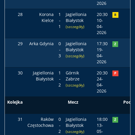
2026
28
Korona
1
Jagiellonia
20:30
R
Kielce
-
Białystok
10-
1
04-
(szczegóły)
2026
29
Arka Gdynia
0
Jagiellonia
17:30
Z
-
Białystok
19-
3
04-
(szczegóły)
2026
30
Jagiellonia
1
Górnik
20:30
P
Białystok
-
Zabrze
24-
2
04-
(szczegóły)
2026
Kolejka
Mecz
Pods
31
Raków
0
Jagiellonia
18:00
Z
Częstochowa
-
Białystok
13-
2
05-
(szczegóły)