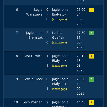
2025
6
Legia
0
Jagiellonia
21:00
R
Warszawa
-
Białystok
24-
0
09-
(szczegóły)
2025
7
Jagiellonia
2
Lechia
17:30
Z
Białystok
-
Gdańsk
31-
0
08-
(szczegóły)
2025
8
Piast Gliwice
1
Jagiellonia
20:15
R
-
Białystok
13-
1
09-
(szczegóły)
2025
9
Wisła Płock
0
Jagiellonia
20:30
Z
-
Białystok
19-
1
09-
(szczegóły)
2025
10
Lech Poznań
2
Jagiellonia
14:45
R
-
Białystok
28-