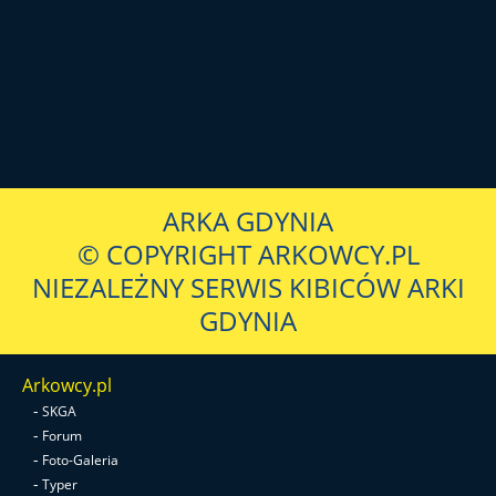
ARKA GDYNIA
© COPYRIGHT ARKOWCY.PL
NIEZALEŻNY SERWIS KIBICÓW ARKI
GDYNIA
Arkowcy.pl
-
SKGA
-
Forum
-
Foto-Galeria
-
Typer