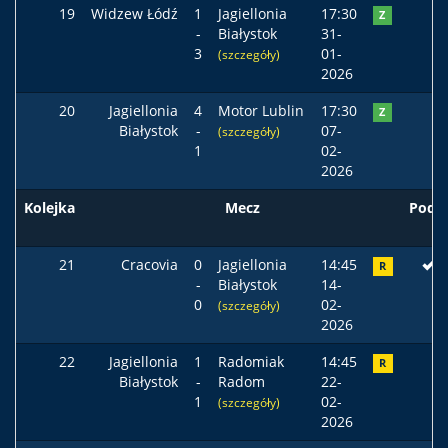
19
Widzew Łódź
1
Jagiellonia
17:30
Z
-
Białystok
31-
3
01-
(szczegóły)
2026
20
Jagiellonia
4
Motor Lublin
17:30
Z
Białystok
-
07-
(szczegóły)
1
02-
2026
Kolejka
Mecz
Pods
21
Cracovia
0
Jagiellonia
14:45
R
-
Białystok
14-
0
02-
(szczegóły)
2026
22
Jagiellonia
1
Radomiak
14:45
R
Białystok
-
Radom
22-
1
02-
(szczegóły)
2026