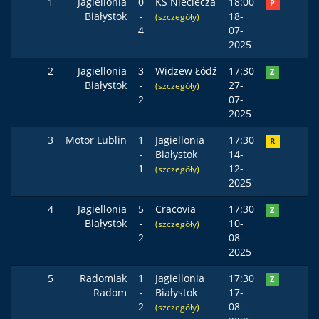
1
Jagiellonia
0
KS Nieciecza
18:00
P
Białystok
-
18-
(szczegóły)
4
07-
2025
2
Jagiellonia
3
Widzew Łódź
17:30
Z
Białystok
-
27-
(szczegóły)
2
07-
2025
3
Motor Lublin
1
Jagiellonia
17:30
R
-
Białystok
14-
1
12-
(szczegóły)
2025
4
Jagiellonia
5
Cracovia
17:30
Z
Białystok
-
10-
(szczegóły)
2
08-
2025
5
Radomiak
1
Jagiellonia
17:30
Z
Radom
-
Białystok
17-
2
08-
(szczegóły)