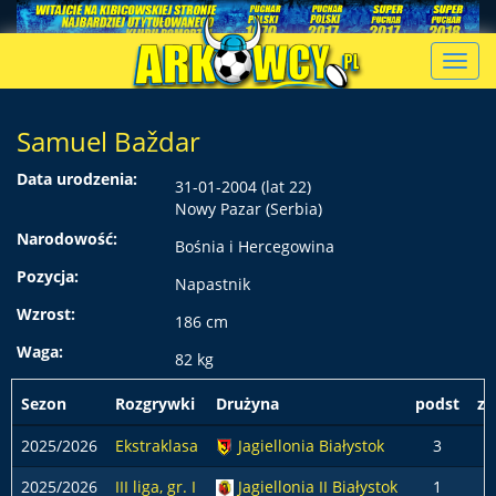
Toggl
navig
Samuel Baždar
Data urodzenia:
31-01-2004 (lat 22)
Nowy Pazar (Serbia)
Narodowość:
Bośnia i Hercegowina
Pozycja:
Napastnik
Wzrost:
186 cm
Waga:
82 kg
Sezon
Rozgrywki
Drużyna
podst
z 
2025/2026
Ekstraklasa
Jagiellonia Białystok
3
2025/2026
III liga, gr. I
Jagiellonia II Białystok
1