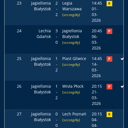
23
Jagiellonia
2
Legia
14:45
R
Białystok
-
Warszawa
01-
2
03-
(szczegóły)
2026
24
Lechia
3
Jagiellonia
20:45
P
Gdańsk
-
Białystok
06-
0
03-
(szczegóły)
2026
25
Jagiellonia
1
Piast Gliwice
14:45
P
Białystok
-
14-
(szczegóły)
2
03-
2026
26
Jagiellonia
1
Wisła Płock
20:15
P
Białystok
-
21-
(szczegóły)
2
03-
2026
27
Jagiellonia
0
Lech Poznań
20:15
R
Białystok
-
04-
(szczegóły)
0
04-