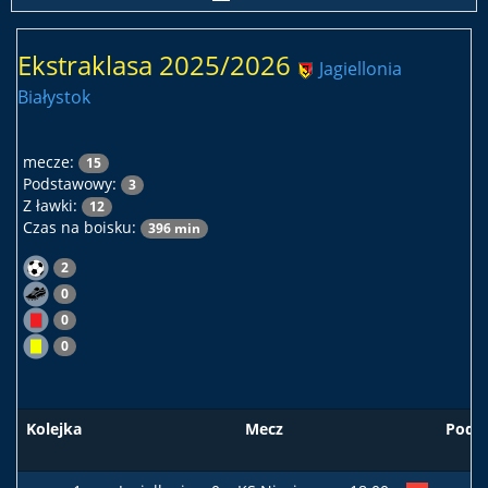
Ekstraklasa 2025/2026
Jagiellonia
Białystok
mecze:
15
Podstawowy:
3
Z ławki:
12
Czas na boisku:
396 min
2
0
0
0
Kolejka
Mecz
Pods