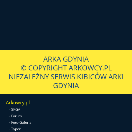
ARKA GDYNIA
© COPYRIGHT ARKOWCY.PL
NIEZALEŻNY SERWIS KIBICÓW ARKI
GDYNIA
Arkowcy.pl
-
SKGA
-
Forum
-
Foto-Galeria
-
Typer