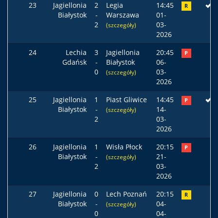
23
Jagiellonia
2
Legia
14:45
R
Białystok
-
Warszawa
01-
2
03-
(szczegóły)
2026
24
Lechia
3
Jagiellonia
20:45
P
Gdańsk
-
Białystok
06-
0
03-
(szczegóły)
2026
25
Jagiellonia
1
Piast Gliwice
14:45
P
Białystok
-
14-
(szczegóły)
2
03-
2026
26
Jagiellonia
1
Wisła Płock
20:15
P
Białystok
-
21-
(szczegóły)
2
03-
2026
27
Jagiellonia
0
Lech Poznań
20:15
R
Białystok
-
04-
(szczegóły)
0
04-