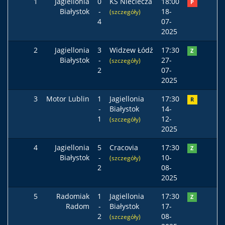
1
Jagiellonia
0
KS Nieciecza
18:00
P
Białystok
-
18-
(szczegóły)
4
07-
2025
2
Jagiellonia
3
Widzew Łódź
17:30
Z
Białystok
-
27-
(szczegóły)
2
07-
2025
3
Motor Lublin
1
Jagiellonia
17:30
R
-
Białystok
14-
1
12-
(szczegóły)
2025
4
Jagiellonia
5
Cracovia
17:30
Z
Białystok
-
10-
(szczegóły)
2
08-
2025
5
Radomiak
1
Jagiellonia
17:30
Z
Radom
-
Białystok
17-
2
08-
(szczegóły)