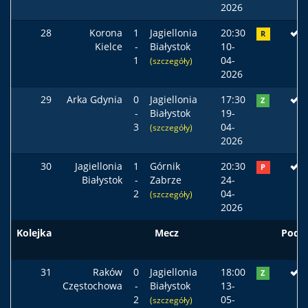
2026
28
Korona
1
Jagiellonia
20:30
R
Kielce
-
Białystok
10-
1
04-
(szczegóły)
2026
29
Arka Gdynia
0
Jagiellonia
17:30
Z
-
Białystok
19-
3
04-
(szczegóły)
2026
30
Jagiellonia
1
Górnik
20:30
P
Białystok
-
Zabrze
24-
2
04-
(szczegóły)
2026
Kolejka
Mecz
Pods
31
Raków
0
Jagiellonia
18:00
Z
Częstochowa
-
Białystok
13-
2
05-
(szczegóły)