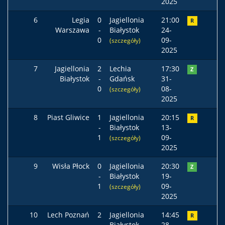
2025
6
Legia
0
Jagiellonia
21:00
R
Warszawa
-
Białystok
24-
0
09-
(szczegóły)
2025
7
Jagiellonia
2
Lechia
17:30
Z
Białystok
-
Gdańsk
31-
0
08-
(szczegóły)
2025
8
Piast Gliwice
1
Jagiellonia
20:15
R
-
Białystok
13-
1
09-
(szczegóły)
2025
9
Wisła Płock
0
Jagiellonia
20:30
Z
-
Białystok
19-
1
09-
(szczegóły)
2025
10
Lech Poznań
2
Jagiellonia
14:45
R
-
Białystok
28-