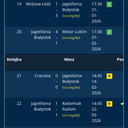
19
Widzew Łódź
1
Jagiellonia
17:30
Z
-
Białystok
31-
3
01-
(szczegóły)
2026
20
Jagiellonia
4
Motor Lublin
17:30
Z
Białystok
-
07-
(szczegóły)
1
02-
2026
Kolejka
Mecz
Pods
21
Cracovia
0
Jagiellonia
14:45
R
-
Białystok
14-
0
02-
(szczegóły)
2026
22
Jagiellonia
1
Radomiak
14:45
R
Białystok
-
Radom
22-
1
02-
(szczegóły)
2026