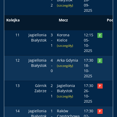
2
09-
(szczegóły)
2025
Kolejka
Mecz
Pods
11
Jagiellonia
3
Korona
12:15
Z
Białystok
-
Kielce
05-
1
10-
(szczegóły)
2025
12
Jagiellonia
4
Arka Gdynia
17:30
Z
Białystok
-
18-
(szczegóły)
0
10-
2025
13
Górnik
2
Jagiellonia
17:30
P
Zabrze
-
Białystok
26-
1
10-
(szczegóły)
2025
14
Jagiellonia
1
Raków
17:30
P
Białystok
-
Częstochowa
02-