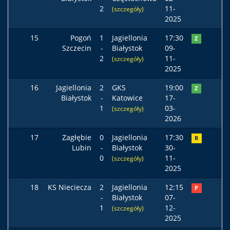
2
11-
(szczegóły)
2025
15
Pogoń
1
Jagiellonia
17:30
Z
Szczecin
-
Białystok
09-
2
11-
(szczegóły)
2025
16
Jagiellonia
2
GKS
19:00
Z
Białystok
-
Katowice
17-
1
03-
(szczegóły)
2026
17
Zagłębie
0
Jagiellonia
17:30
R
Lubin
-
Białystok
30-
0
11-
(szczegóły)
2025
18
KS Nieciecza
2
Jagiellonia
12:15
P
-
Białystok
07-
1
12-
(szczegóły)
2025