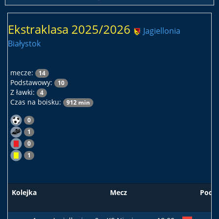
Ekstraklasa 2025/2026
Jagiellonia
Białystok
mecze:
14
Podstawowy:
10
Z ławki:
4
Czas na boisku:
912 min
0
1
0
1
Kolejka
Mecz
Pods