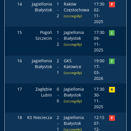
14
Jagiellonia
1
Raków
17:30
P
Białystok
-
Częstochowa
02-
2
11-
(szczegóły)
2025
15
Pogoń
1
Jagiellonia
17:30
Z
Szczecin
-
Białystok
09-
2
11-
(szczegóły)
2025
16
Jagiellonia
2
GKS
19:00
Z
Białystok
-
Katowice
17-
1
03-
(szczegóły)
2026
17
Zagłębie
0
Jagiellonia
17:30
R
Lubin
-
Białystok
30-
0
11-
(szczegóły)
2025
18
KS Nieciecza
2
Jagiellonia
12:15
P
-
Białystok
07-
1
12-
(szczegóły)