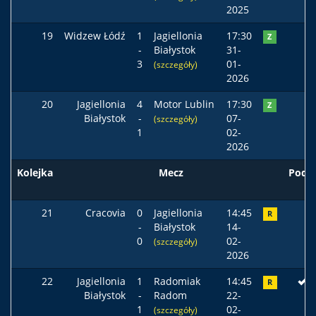
2025
19
Widzew Łódź
1
Jagiellonia
17:30
Z
-
Białystok
31-
3
01-
(szczegóły)
2026
20
Jagiellonia
4
Motor Lublin
17:30
Z
Białystok
-
07-
(szczegóły)
1
02-
2026
Kolejka
Mecz
Pods
21
Cracovia
0
Jagiellonia
14:45
R
-
Białystok
14-
0
02-
(szczegóły)
2026
22
Jagiellonia
1
Radomiak
14:45
R
Białystok
-
Radom
22-
1
02-
(szczegóły)