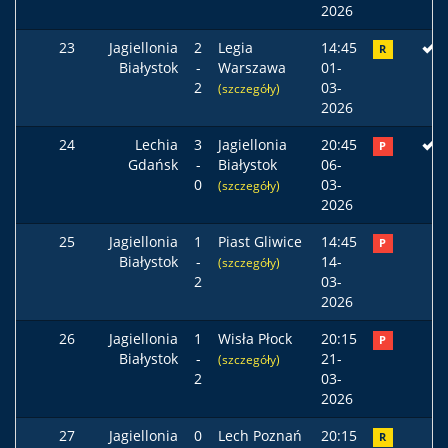
2026
23
Jagiellonia
2
Legia
14:45
R
Białystok
-
Warszawa
01-
2
03-
(szczegóły)
2026
24
Lechia
3
Jagiellonia
20:45
P
Gdańsk
-
Białystok
06-
0
03-
(szczegóły)
2026
25
Jagiellonia
1
Piast Gliwice
14:45
P
Białystok
-
14-
(szczegóły)
2
03-
2026
26
Jagiellonia
1
Wisła Płock
20:15
P
Białystok
-
21-
(szczegóły)
2
03-
2026
27
Jagiellonia
0
Lech Poznań
20:15
R