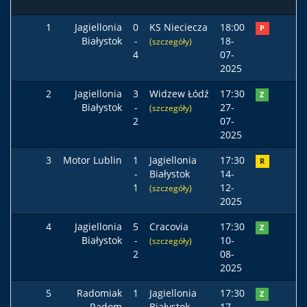
1
Jagiellonia
0
KS Nieciecza
18:00
P
Białystok
-
18-
(szczegóły)
4
07-
2025
2
Jagiellonia
3
Widzew Łódź
17:30
Z
Białystok
-
27-
(szczegóły)
2
07-
2025
3
Motor Lublin
1
Jagiellonia
17:30
R
-
Białystok
14-
1
12-
(szczegóły)
2025
4
Jagiellonia
5
Cracovia
17:30
Z
Białystok
-
10-
(szczegóły)
2
08-
2025
5
Radomiak
1
Jagiellonia
17:30
Z
Radom
-
Białystok
17-