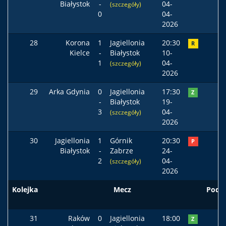
Białystok
-
04-
(szczegóły)
0
04-
2026
28
Korona
1
Jagiellonia
20:30
R
Kielce
-
Białystok
10-
1
04-
(szczegóły)
2026
29
Arka Gdynia
0
Jagiellonia
17:30
Z
-
Białystok
19-
3
04-
(szczegóły)
2026
30
Jagiellonia
1
Górnik
20:30
P
Białystok
-
Zabrze
24-
2
04-
(szczegóły)
2026
Kolejka
Mecz
Pods
31
Raków
0
Jagiellonia
18:00
Z