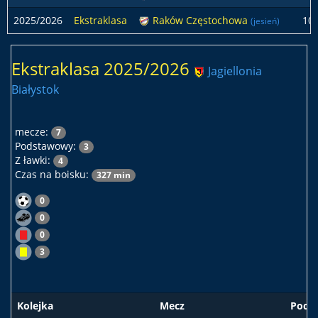
2025/2026
Ekstraklasa
Raków Częstochowa
10
(jesień)
Ekstraklasa 2025/2026
Jagiellonia
Białystok
mecze:
7
Podstawowy:
3
Z ławki:
4
Czas na boisku:
327 min
0
0
0
3
Kolejka
Mecz
Pods