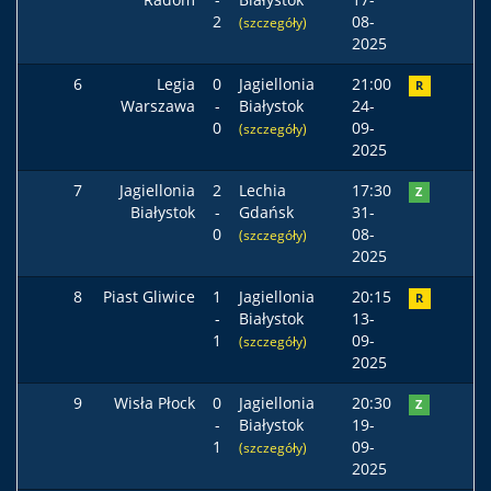
2
08-
(szczegóły)
2025
6
Legia
0
Jagiellonia
21:00
R
Warszawa
-
Białystok
24-
0
09-
(szczegóły)
2025
7
Jagiellonia
2
Lechia
17:30
Z
Białystok
-
Gdańsk
31-
0
08-
(szczegóły)
2025
8
Piast Gliwice
1
Jagiellonia
20:15
R
-
Białystok
13-
1
09-
(szczegóły)
2025
9
Wisła Płock
0
Jagiellonia
20:30
Z
-
Białystok
19-
1
09-
(szczegóły)
2025