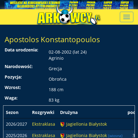
Toggl
navig
Apostolos Konstantopoulos
Data urodzenia:
02-08-2002 (lat 24)
Agrinio
Narodowość:
Grecja
Pozycja:
Obrońca
Wzrost:
188 cm
Waga:
83 kg
Sezon
Rozgrywki
Drużyna
pods
2026/2027
Ekstraklasa
Jagiellonia Białystok
2025/2026
Ekstraklasa
Jagiellonia Białystok
3
(wiosna)