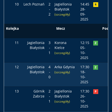
10
Lech Poznań
2
Jagiellonia
14:45
R
-
Białystok
28-
2
09-
(szczegóły)
2025
Kolejka
Mecz
Pods
11
Jagiellonia
3
Korona
12:15
Z
Białystok
-
Kielce
05-
1
10-
(szczegóły)
2025
12
Jagiellonia
4
Arka Gdynia
17:30
Z
Białystok
-
18-
(szczegóły)
0
10-
2025
13
Górnik
2
Jagiellonia
17:30
P
Zabrze
-
Białystok
26-
1
10-
(szczegóły)
2025