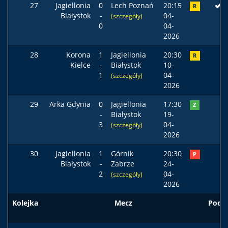
27
Jagiellonia
0
Lech Poznań
20:15
R
Białystok
-
04-
(szczegóły)
0
04-
2026
28
Korona
1
Jagiellonia
20:30
R
Kielce
-
Białystok
10-
1
04-
(szczegóły)
2026
29
Arka Gdynia
0
Jagiellonia
17:30
Z
-
Białystok
19-
3
04-
(szczegóły)
2026
30
Jagiellonia
1
Górnik
20:30
P
Białystok
-
Zabrze
24-
2
04-
(szczegóły)
2026
Kolejka
Mecz
Pods