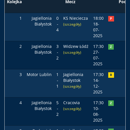
Kolejka
Mecz
Pods
1
Jagiellonia
0
KS Nieciecza
18:00
P
Białystok
-
18-
(szczegóły)
4
07-
2025
2
Jagiellonia
3
Widzew Łódź
17:30
Z
Białystok
-
27-
(szczegóły)
2
07-
2025
3
Motor Lublin
1
Jagiellonia
17:30
R
-
Białystok
14-
1
12-
(szczegóły)
2025
4
Jagiellonia
5
Cracovia
17:30
Z
Białystok
-
10-
(szczegóły)
2
08-
2025