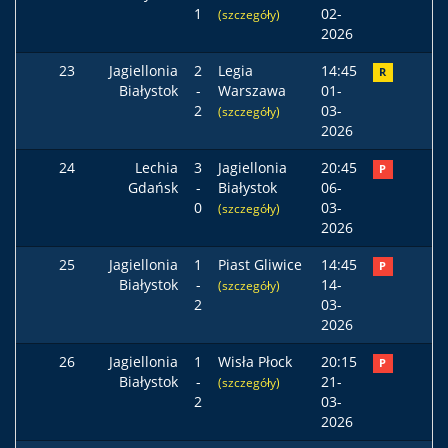
1
02-
(szczegóły)
2026
23
Jagiellonia
2
Legia
14:45
R
Białystok
-
Warszawa
01-
2
03-
(szczegóły)
2026
24
Lechia
3
Jagiellonia
20:45
P
Gdańsk
-
Białystok
06-
0
03-
(szczegóły)
2026
25
Jagiellonia
1
Piast Gliwice
14:45
P
Białystok
-
14-
(szczegóły)
2
03-
2026
26
Jagiellonia
1
Wisła Płock
20:15
P
Białystok
-
21-
(szczegóły)
2
03-
2026