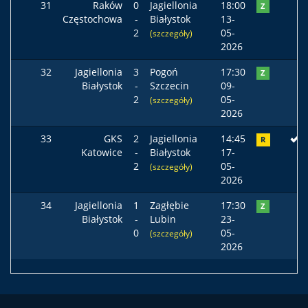
31
Raków
0
Jagiellonia
18:00
Z
Częstochowa
-
Białystok
13-
2
05-
(szczegóły)
2026
32
Jagiellonia
3
Pogoń
17:30
Z
Białystok
-
Szczecin
09-
2
05-
(szczegóły)
2026
33
GKS
2
Jagiellonia
14:45
R
Katowice
-
Białystok
17-
2
05-
(szczegóły)
2026
34
Jagiellonia
1
Zagłębie
17:30
Z
Białystok
-
Lubin
23-
0
05-
(szczegóły)
2026