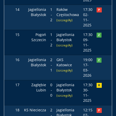
14
Jagiellonia
1
Raków
17:30
P
Białystok
-
Częstochowa
02-
2
11-
(szczegóły)
2025
15
Pogoń
1
Jagiellonia
17:30
Z
Szczecin
-
Białystok
09-
2
11-
(szczegóły)
2025
16
Jagiellonia
2
GKS
19:00
Z
Białystok
-
Katowice
17-
1
03-
(szczegóły)
2026
17
Zagłębie
0
Jagiellonia
17:30
R
Lubin
-
Białystok
30-
0
11-
(szczegóły)
2025
18
KS Nieciecza
2
Jagiellonia
12:15
P
-
Białystok
07-