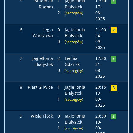
5
Radomiak
1
Jagiellonia
17:30
Z
Radom
-
Białystok
17-
2
08-
(szczegóły)
2025
6
Legia
0
Jagiellonia
21:00
R
Warszawa
-
Białystok
24-
0
09-
(szczegóły)
2025
7
Jagiellonia
2
Lechia
17:30
Z
Białystok
-
Gdańsk
31-
0
08-
(szczegóły)
2025
8
Piast Gliwice
1
Jagiellonia
20:15
R
-
Białystok
13-
1
09-
(szczegóły)
2025
9
Wisła Płock
0
Jagiellonia
20:30
Z
-
Białystok
19-
1
09-
(szczegóły)