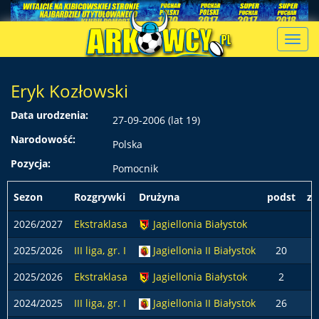
Toggl
navig
Eryk Kozłowski
Data urodzenia:
27-09-2006 (lat 19)
Narodowość:
Polska
Pozycja:
Pomocnik
Sezon
Rozgrywki
Drużyna
podst
z 
2026/2027
Ekstraklasa
Jagiellonia Białystok
2025/2026
III liga, gr. I
Jagiellonia II Białystok
20
2025/2026
Ekstraklasa
Jagiellonia Białystok
2
2024/2025
III liga, gr. I
Jagiellonia II Białystok
26