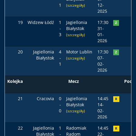
1
12-
(szczegóły)
2025
19
Widzew Łódź
1
Jagiellonia
17:30
Z
-
Białystok
31-
3
01-
(szczegóły)
2026
20
Jagiellonia
4
Motor Lublin
17:30
Z
Białystok
-
07-
(szczegóły)
1
02-
2026
Kolejka
Mecz
Pods
21
Cracovia
0
Jagiellonia
14:45
R
-
Białystok
14-
0
02-
(szczegóły)
2026
22
Jagiellonia
1
Radomiak
14:45
R
Białystok
-
Radom
22-