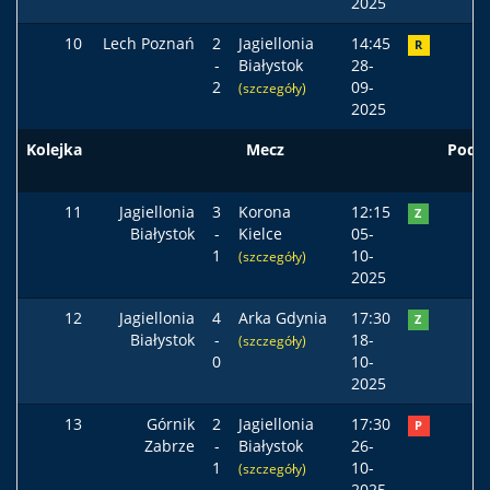
2025
10
Lech Poznań
2
Jagiellonia
14:45
R
-
Białystok
28-
2
09-
(szczegóły)
2025
Kolejka
Mecz
Pods
11
Jagiellonia
3
Korona
12:15
Z
Białystok
-
Kielce
05-
1
10-
(szczegóły)
2025
12
Jagiellonia
4
Arka Gdynia
17:30
Z
Białystok
-
18-
(szczegóły)
0
10-
2025
13
Górnik
2
Jagiellonia
17:30
P
Zabrze
-
Białystok
26-
1
10-
(szczegóły)
2025