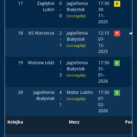
17
Zagłębie
0
Jagiellonia
17:30
R
Lubin
-
Białystok
30-
0
11-
(szczegóły)
2025
18
KS Nieciecza
2
Jagiellonia
12:15
P
-
Białystok
07-
1
12-
(szczegóły)
2025
19
Widzew Łódź
1
Jagiellonia
17:30
Z
-
Białystok
31-
3
01-
(szczegóły)
2026
20
Jagiellonia
4
Motor Lublin
17:30
Z
Białystok
-
07-
(szczegóły)
1
02-
2026
Kolejka
Mecz
Pods