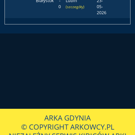
Białystok
-
Lubin
23-
0
05-
(szczegóły)
2026
ARKA GDYNIA
© COPYRIGHT ARKOWCY.PL