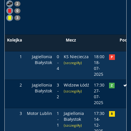
2
0
3
Kolejka
Mecz
Pods
1
Jagiellonia
0
KS Nieciecza
18:00
P
Białystok
-
18-
(szczegóły)
4
07-
2025
2
Jagiellonia
3
Widzew Łódź
17:30
Z
Białystok
-
27-
(szczegóły)
2
07-
2025
3
Motor Lublin
1
Jagiellonia
17:30
R
-
Białystok
14-
1
12-
(szczegóły)
2025