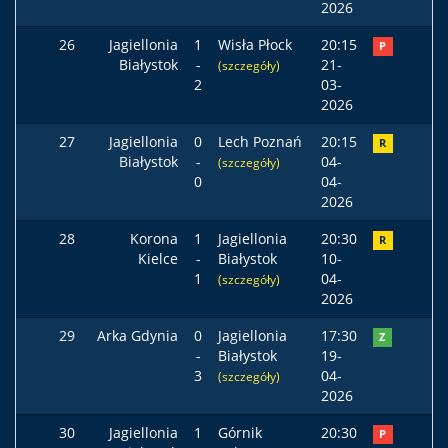
2026
26
Jagiellonia
1
Wisła Płock
20:15
P
Białystok
-
21-
(szczegóły)
2
03-
2026
27
Jagiellonia
0
Lech Poznań
20:15
R
Białystok
-
04-
(szczegóły)
0
04-
2026
28
Korona
1
Jagiellonia
20:30
R
Kielce
-
Białystok
10-
1
04-
(szczegóły)
2026
29
Arka Gdynia
0
Jagiellonia
17:30
Z
-
Białystok
19-
3
04-
(szczegóły)
2026
30
Jagiellonia
1
Górnik
20:30
P