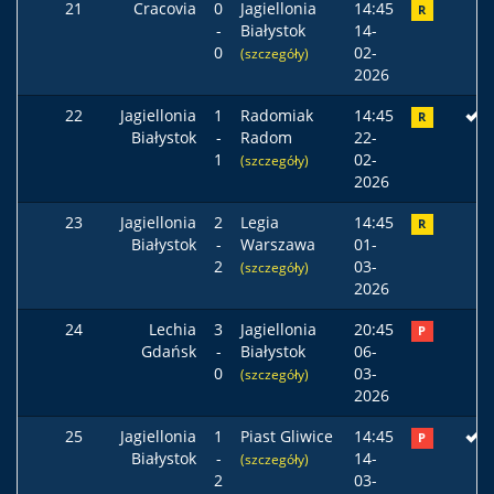
21
Cracovia
0
Jagiellonia
14:45
R
-
Białystok
14-
0
02-
(szczegóły)
2026
22
Jagiellonia
1
Radomiak
14:45
R
Białystok
-
Radom
22-
1
02-
(szczegóły)
2026
23
Jagiellonia
2
Legia
14:45
R
Białystok
-
Warszawa
01-
2
03-
(szczegóły)
2026
24
Lechia
3
Jagiellonia
20:45
P
Gdańsk
-
Białystok
06-
0
03-
(szczegóły)
2026
25
Jagiellonia
1
Piast Gliwice
14:45
P
Białystok
-
14-
(szczegóły)
2
03-