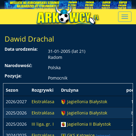
Toggl
navig
Dawid Drachal
Data urodzenia:
31-01-2005 (lat 21)
Radom
Narodowość:
Polska
Pozycja:
Pomocnik
Sezon
Rozgrywki
Drużyna
pods
2026/2027
Ekstraklasa
Jagiellonia Białystok
1
2025/2026
Ekstraklasa
Jagiellonia Białystok
8
2025/2026
III liga, gr. I
Jagiellonia II Białystok
2
2024/2025
Ekstraklasa
GKS Katowice
2
(wiosna)