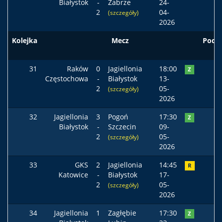
Białystok
-
Zabrze
24-
2
04-
(szczegóły)
2026
Kolejka
Mecz
Pods
31
Raków
0
Jagiellonia
18:00
Z
Częstochowa
-
Białystok
13-
2
05-
(szczegóły)
2026
32
Jagiellonia
3
Pogoń
17:30
Z
Białystok
-
Szczecin
09-
2
05-
(szczegóły)
2026
33
GKS
2
Jagiellonia
14:45
R
Katowice
-
Białystok
17-
2
05-
(szczegóły)
2026
34
Jagiellonia
1
Zagłębie
17:30
Z