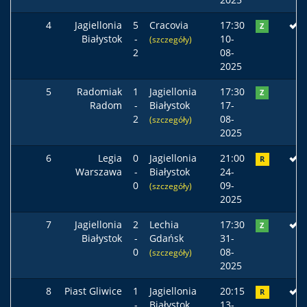
4
Jagiellonia
5
Cracovia
17:30
Z
Białystok
-
10-
(szczegóły)
2
08-
2025
5
Radomiak
1
Jagiellonia
17:30
Z
Radom
-
Białystok
17-
2
08-
(szczegóły)
2025
6
Legia
0
Jagiellonia
21:00
R
Warszawa
-
Białystok
24-
0
09-
(szczegóły)
2025
7
Jagiellonia
2
Lechia
17:30
Z
Białystok
-
Gdańsk
31-
0
08-
(szczegóły)
2025
8
Piast Gliwice
1
Jagiellonia
20:15
R
-
Białystok
13-