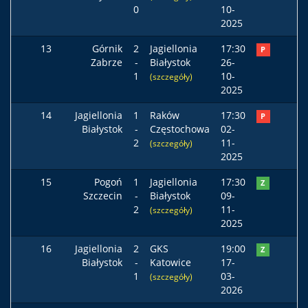
0
10-
2025
13
Górnik
2
Jagiellonia
17:30
P
Zabrze
-
Białystok
26-
1
10-
(szczegóły)
2025
14
Jagiellonia
1
Raków
17:30
P
Białystok
-
Częstochowa
02-
2
11-
(szczegóły)
2025
15
Pogoń
1
Jagiellonia
17:30
Z
Szczecin
-
Białystok
09-
2
11-
(szczegóły)
2025
16
Jagiellonia
2
GKS
19:00
Z
Białystok
-
Katowice
17-
1
03-
(szczegóły)
2026