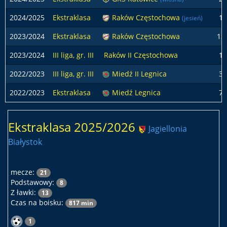
2024/2025
Ekstraklasa
Raków Częstochowa
1
(jesień)
2023/2024
Ekstraklasa
Raków Częstochowa
13
2023/2024
III liga, gr. III
Raków II Częstochowa
1
2022/2023
III liga, gr. III
Miedź II Legnica
3
2022/2023
Ekstraklasa
Miedź Legnica
7
Ekstraklasa 2025/2026
Jagiellonia
Białystok
mecze:
21
Podstawowy:
8
Z ławki:
13
Czas na boisku:
817 min
1