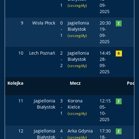
1
09-
(szczegóły)
2025
9
Wisła Płock
0
Jagiellonia
20:30
Z
-
Białystok
19-
1
09-
(szczegóły)
2025
10
Lech Poznań
2
Jagiellonia
14:45
R
-
Białystok
28-
2
09-
(szczegóły)
2025
Kolejka
Mecz
Pods
11
Jagiellonia
3
Korona
12:15
Z
Białystok
-
Kielce
05-
1
10-
(szczegóły)
2025
12
Jagiellonia
4
Arka Gdynia
17:30
Z
Białystok
-
18-
(szczegóły)