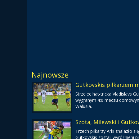
Najnowsze
Gutkovskis piłkarzem m
Strzelec hat-tricka Vladislavs
wygranym 4:0 meczu domowym ze
Walusia.
Szota, Milewski i Gutkov
Trzech piłkarzy Arki znalazło się
Gutkovskis zostali wyróżnieni p