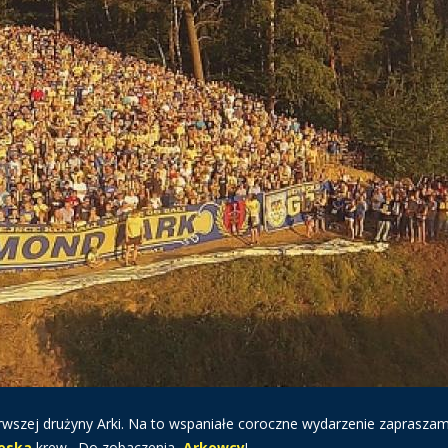
rwszej drużyny Arki. Na to wspaniałe coroczne wydarzenie zaprasza
ieska
krew. Do zobaczenia,
Arkowcy
!