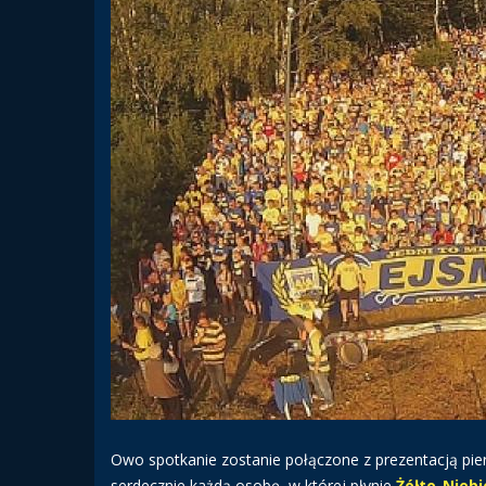
Owo spotkanie zostanie połączone z prezentacją pie
serdecznie każdą osobę, w której płynie
Żółto-Nieb