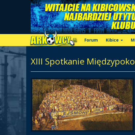
Forum
Kibice
M
XIII Spotkanie Międzypok