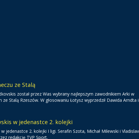
eczu ze Stalą
 Gutkovskis został przez Was wybrany najlepszym zawodnikiem Arki w
 Stalą Rzeszów. W głosowaniu Łotysz wyprzedził Dawida Arndta i 
skis w jedenastce 2. kolejki
 w jedenastce 2. kolejki I ligi. Serafin Szota, Michał Milewski i Vladisla
rzez redakcję TVP Sport.