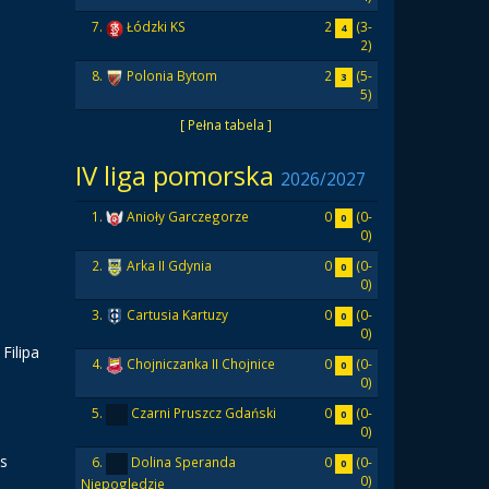
2
(3-
7.
Łódzki KS
4
2)
2
(5-
8.
Polonia Bytom
3
5)
[ Pełna tabela ]
IV liga pomorska
2026/2027
0
(0-
1.
Anioły Garczegorze
0
0)
0
(0-
2.
Arka II Gdynia
0
0)
0
(0-
3.
Cartusia Kartuzy
0
0)
Filipa
0
(0-
4.
Chojniczanka II Chojnice
0
0)
0
(0-
5.
Czarni Pruszcz Gdański
0
0)
vs
0
(0-
6.
Dolina Speranda
0
0)
Niepoględzie