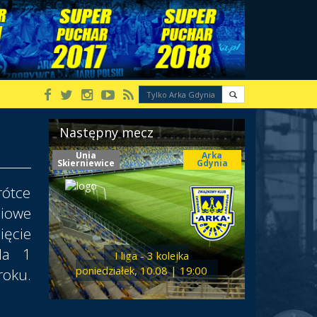
Następny mecz
Unia
Arka
Skierniewice
Gdynia
rótce
niowe
ięcie
da 1
I liga - 3 kolejka
poniedziałek, 10.08 | 19:00
oku.