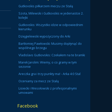
Gutkovskis piłkarzem meczu ze Stalą
Szota, Milewski i Gutkovskis w jedenastce 2.
kolejki
Gutkovskis: Wszystko idzie w odpowiednim
kierunku
Dzięgielewski wypożyczony do Arki
Bartłomiej Pawłowski: Musimy dopłynąć do
wspólnego brzegu
Vladislavs Gutkovskis: Czekałem na te bramki
Marek Jarolim: Wiemy, o co gramy w tym
sezonie
Areczka gra i trzy punkty ma! - Arka 4:0 Stal
Oceniamy za mecz ze Stalą
Lisiecki i Wesołowski z profesjonalnymi
umowami
Facebook