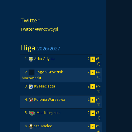
Twitter
Twitter @arkowcypl
I liga
2026/2027
2
(5-
1.
Arka Gdynia
6
0)
2
(4-
2.
Pogoń Grodzisk
6
0)
Mazowiecki
2
(4-
3.
KS Nieciecza
6
1)
2
(4-
4.
Polonia Warszawa
6
1)
2
(3-
5.
Miedź Legnica
4
1)
2
(5-
6.
Stal Mielec
4
4)