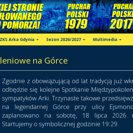
ZKS Arka Gdynia
Sezon 2026/2027
Multimedia
oleniowe na Górce
Zgodnie z obowiązującą od lat tradycją już wk
odbędzie się kolejne Spotkanie Międzypokole
sympatyków Arki. Trzynaste takowe przedsięwz
na legendarnej Górce przy ulicy Ejsmon
zaplanowano na sobotę, 18 lipca 2026 r
Startujemy o symbolicznej godzinie 19:29.