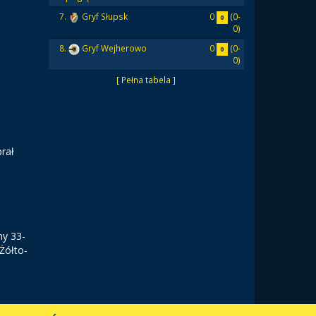
0
(0-
7.
Gryf Słupsk
0
0)
0
(0-
8.
Gryf Wejherowo
0
0)
[ Pełna tabela ]
brał
ny 33-
Żółto-