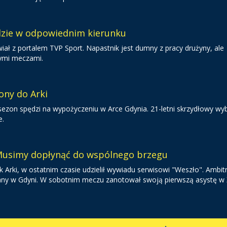
dzie w odpowiednim kierunku
iał z portalem TVP Sport. Napastnik jest dumny z pracy drużyny, ale
nymi meczami.
ony do Arki
 sezon spędzi na wypożyczeniu w Arce Gdynia. 21-letni skrzydłowy wy
e.
 Musimy dopłynąć do wspólnego brzegu
 Arki, w ostatnim czasie udzielił wywiadu serwisowi "Weszło". Ambit
owany w Gdyni. W sobotnim meczu zanotował swoją pierwszą asystę w 