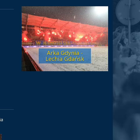
Arka Gdynia -
Lechia Gdańsk
ia