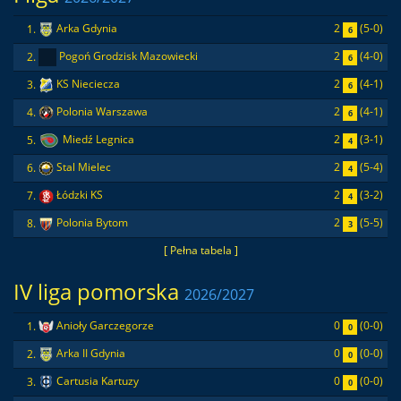
2
(5-0)
1.
Arka Gdynia
6
2
(4-0)
2.
Pogoń Grodzisk Mazowiecki
6
2
(4-1)
3.
KS Nieciecza
6
2
(4-1)
4.
Polonia Warszawa
6
2
(3-1)
5.
Miedź Legnica
4
2
(5-4)
6.
Stal Mielec
4
2
(3-2)
7.
Łódzki KS
4
2
(5-5)
8.
Polonia Bytom
3
[ Pełna tabela ]
IV liga pomorska
2026/2027
0
(0-0)
1.
Anioły Garczegorze
0
0
(0-0)
2.
Arka II Gdynia
0
0
(0-0)
3.
Cartusia Kartuzy
0