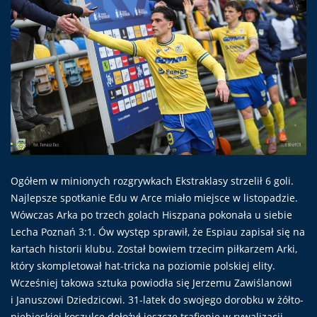
Ogółem w minionych rozgrywkach Ekstraklasy strzelił 6 goli.
Najlepsze spotkanie Edu w Arce miało miejsce w listopadzie.
Wówczas Arka po trzech golach Hiszpana pokonała u siebie
Lecha Poznań 3:1. Ów występ sprawił, że Espiau zapisał się na
kartach historii klubu. Został bowiem trzecim piłkarzem Arki,
który skompletował hat-tricka na poziomie polskiej elity.
Wcześniej takowa sztuka powiodła się Jerzemu Zawiślanowi
i Januszowi Dziedzicowi. 31-latek do swojego dorobku w żółto-
niebieskiej koszulce dołożył jeszcze trafienie w rywalizacji