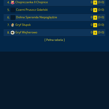
0
(0-0)
4.
Chojniczanka II Chojnice
0
0
(0-0)
5.
Czarni Pruszcz Gdański
0
0
(0-0)
6.
Dolina Speranda Niepoględzie
0
0
(0-0)
7.
Gryf Słupsk
0
0
(0-0)
8.
Gryf Wejherowo
0
[ Pełna tabela ]