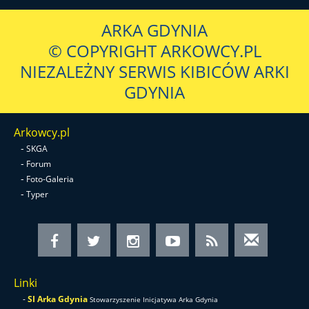
ARKA GDYNIA
© COPYRIGHT ARKOWCY.PL
NIEZALEŻNY SERWIS KIBICÓW ARKI
GDYNIA
Arkowcy.pl
-
SKGA
-
Forum
-
Foto-Galeria
-
Typer
Linki
-
SI Arka Gdynia
Stowarzyszenie Inicjatywa Arka Gdynia