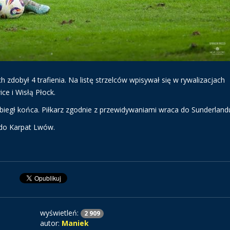
zdobył 4 trafienia. Na listę strzelców wpisywał się w rywalizacjach
e i Wisłą Płock.
egł końca. Piłkarz zgodnie z przewidywaniami wraca do Sunderland
 do Karpat Lwów.
wyświetleń:
2 909
autor:
Maniek