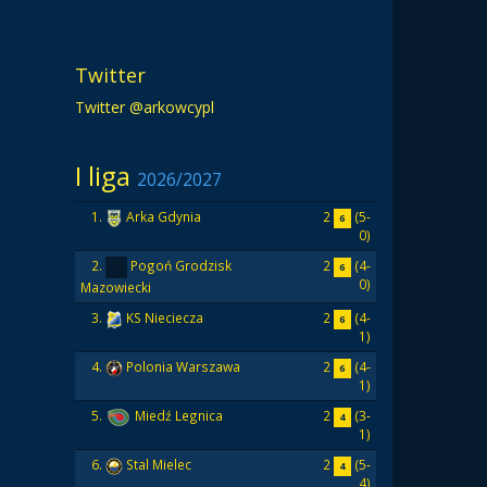
Twitter
Twitter @arkowcypl
I liga
2026/2027
2
(5-
1.
Arka Gdynia
6
0)
2
(4-
2.
Pogoń Grodzisk
6
0)
Mazowiecki
2
(4-
3.
KS Nieciecza
6
1)
2
(4-
4.
Polonia Warszawa
6
1)
2
(3-
5.
Miedź Legnica
4
1)
2
(5-
6.
Stal Mielec
4
4)