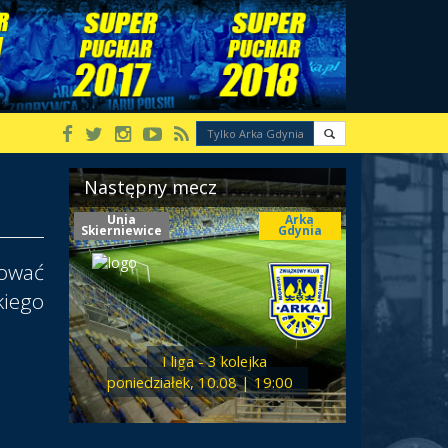
Następny mecz
Unia
Arka
Skierniewice
Gdynia
tować
kiego
I liga - 3 kolejka
poniedziałek, 10.08 | 19:00