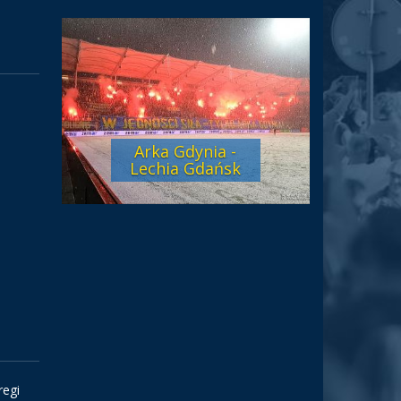
Arka Gdynia -
Lechia Gdańsk
regi