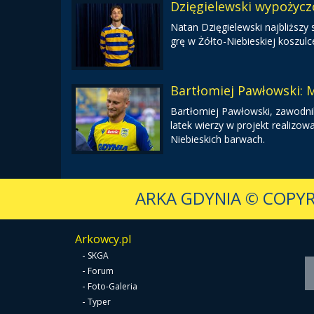
Dzięgielewski wypożycz
Natan Dzięgielewski najbliższy
grę w Żółto-Niebieskiej koszulc
Bartłomiej Pawłowski:
Bartłomiej Pawłowski, zawodnik
latek wierzy w projekt realiz
Niebieskich barwach.
ARKA GDYNIA
© COPYR
Arkowcy.pl
-
SKGA
-
Forum
-
Foto-Galeria
-
Typer