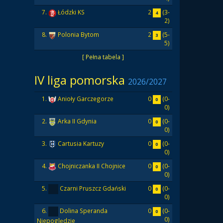
2
(3-
7.
Łódzki KS
4
2)
2
(5-
8.
Polonia Bytom
3
5)
[ Pełna tabela ]
IV liga pomorska
2026/2027
0
(0-
1.
Anioły Garczegorze
0
0)
0
(0-
2.
Arka II Gdynia
0
0)
0
(0-
3.
Cartusia Kartuzy
0
0)
0
(0-
4.
Chojniczanka II Chojnice
0
0)
0
(0-
5.
Czarni Pruszcz Gdański
0
0)
0
(0-
6.
Dolina Speranda
0
0)
Niepoględzie