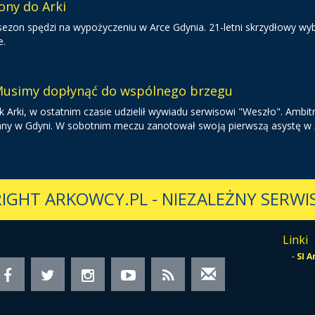
ony do Arki
 sezon spędzi na wypożyczeniu w Arce Gdynia. 21-letni skrzydłowy wy
e.
 Musimy dopłynąć do wspólnego brzegu
 Arki, w ostatnim czasie udzielił wywiadu serwisowi "Weszło". Ambit
owany w Gdyni. W sobotnim meczu zanotował swoją pierwszą asystę w 
IGHT ARKOWCY.PL
-
NIEZALEŻNY SERWIS
Linki
-
SI 