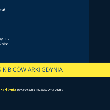
brał
ny 33-
Żółto-
 KIBICÓW ARKI GDYNIA
Arka Gdynia
Stowarzyszenie Inicjatywa Arka Gdynia