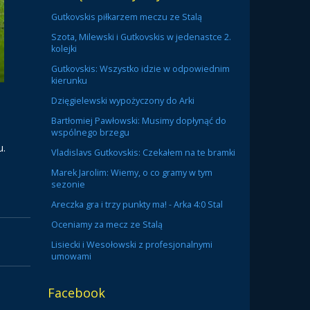
Gutkovskis piłkarzem meczu ze Stalą
Szota, Milewski i Gutkovskis w jedenastce 2.
kolejki
Gutkovskis: Wszystko idzie w odpowiednim
kierunku
Dzięgielewski wypożyczony do Arki
Bartłomiej Pawłowski: Musimy dopłynąć do
wspólnego brzegu
u.
Vladislavs Gutkovskis: Czekałem na te bramki
Marek Jarolim: Wiemy, o co gramy w tym
sezonie
Areczka gra i trzy punkty ma! - Arka 4:0 Stal
Oceniamy za mecz ze Stalą
Lisiecki i Wesołowski z profesjonalnymi
umowami
Facebook