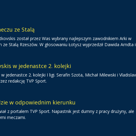
eczu ze Stalą
 Gutkovskis został przez Was wybrany najlepszym zawodnikiem Arki w
 Stalą Rzeszów. W głosowaniu Łotysz wyprzedził Dawida Arndta i 
skis w jedenastce 2. kolejki
 w jedenastce 2. kolejki I ligi. Serafin Szota, Michał Milewski i Vladisla
rzez redakcję TVP Sport.
dzie w odpowiednim kierunku
iał z portalem TVP Sport. Napastnik jest dumny z pracy drużyny, ale
nymi meczami.