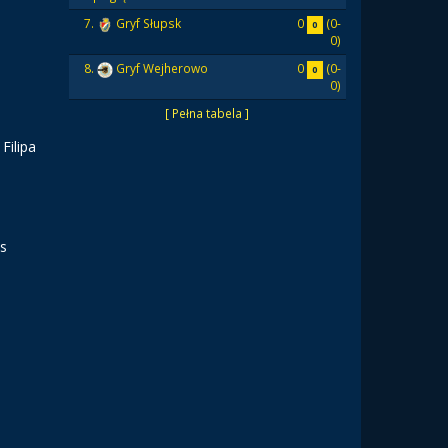
0
(0-
7.
Gryf Słupsk
0
0)
0
(0-
8.
Gryf Wejherowo
0
0)
[ Pełna tabela ]
Filipa
vs