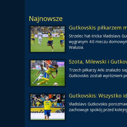
Najnowsze
Gutkovskis piłkarzem m
Strzelec hat-tricka Vladislavs
wygranym 4:0 meczu domowym ze
Walusia.
Szota, Milewski i Gutkov
Trzech piłkarzy Arki znalazło się
Gutkovskis zostali wyróżnieni p
Gutkovskis: Wszystko i
Vladislavs Gutkovskis porozmaw
zachowuje spokój przed kolej