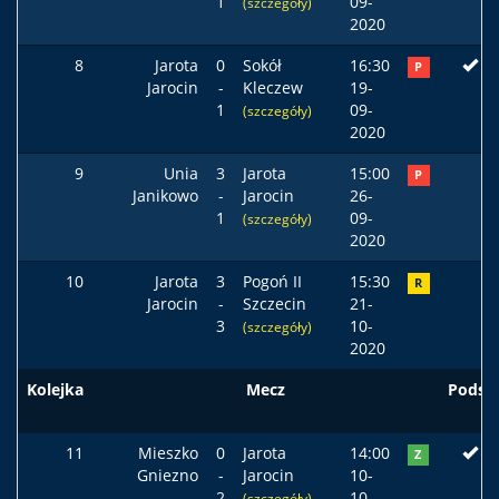
1
09-
(szczegóły)
2020
8
Jarota
0
Sokół
16:30
P
Jarocin
-
Kleczew
19-
1
09-
(szczegóły)
2020
9
Unia
3
Jarota
15:00
P
Janikowo
-
Jarocin
26-
1
09-
(szczegóły)
2020
10
Jarota
3
Pogoń II
15:30
R
Jarocin
-
Szczecin
21-
3
10-
(szczegóły)
2020
Kolejka
Mecz
Podst
11
Mieszko
0
Jarota
14:00
Z
Gniezno
-
Jarocin
10-
2
10-
(szczegóły)