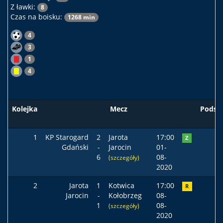
Z ławki:
8
Czas na boisku:
1268 min
4
3
1
4
Kolejka
Mecz
Podst
1
KP Starogard
2
Jarota
17:00
Z
Gdański
-
Jarocin
01-
6
08-
(szczegóły)
2020
2
Jarota
1
Kotwica
17:00
R
Jarocin
-
Kołobrzeg
08-
1
08-
(szczegóły)
2020