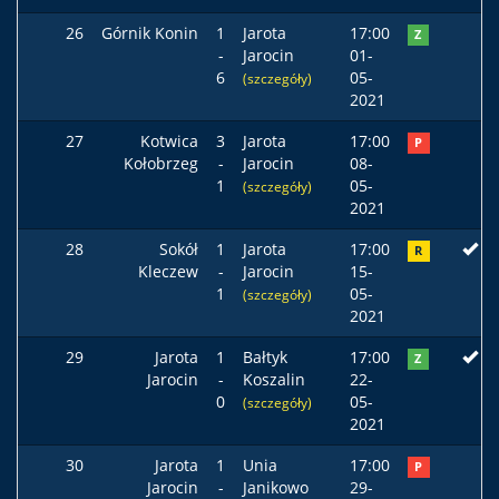
26
Górnik Konin
1
Jarota
17:00
Z
-
Jarocin
01-
6
05-
(szczegóły)
2021
27
Kotwica
3
Jarota
17:00
P
Kołobrzeg
-
Jarocin
08-
1
05-
(szczegóły)
2021
28
Sokół
1
Jarota
17:00
R
Kleczew
-
Jarocin
15-
1
05-
(szczegóły)
2021
29
Jarota
1
Bałtyk
17:00
Z
Jarocin
-
Koszalin
22-
0
05-
(szczegóły)
2021
30
Jarota
1
Unia
17:00
P
Jarocin
-
Janikowo
29-