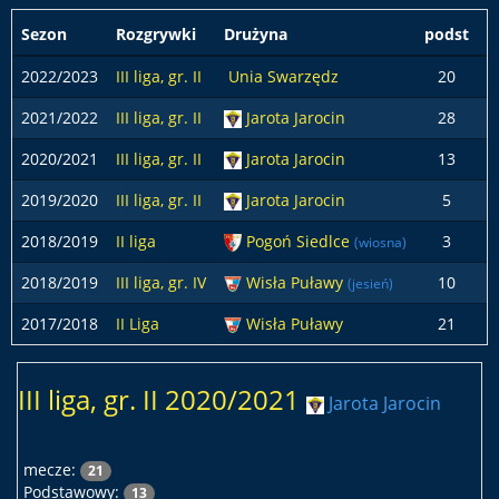
Sezon
Rozgrywki
Drużyna
podst
z
2022/2023
III liga, gr. II
Unia Swarzędz
20
2021/2022
III liga, gr. II
Jarota Jarocin
28
2020/2021
III liga, gr. II
Jarota Jarocin
13
2019/2020
III liga, gr. II
Jarota Jarocin
5
2018/2019
II liga
Pogoń Siedlce
3
(wiosna)
2018/2019
III liga, gr. IV
Wisła Puławy
10
(jesień)
2017/2018
II Liga
Wisła Puławy
21
III liga, gr. II 2020/2021
Jarota Jarocin
mecze:
21
Podstawowy:
13