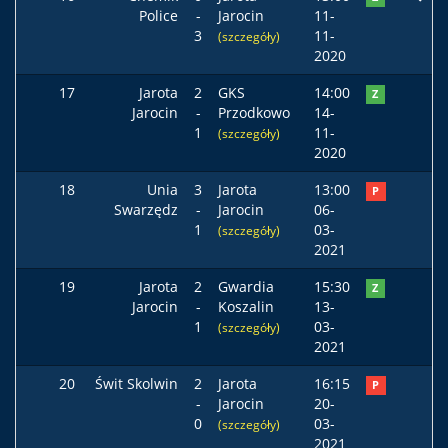
Police
-
Jarocin
11-
3
11-
(szczegóły)
2020
17
Jarota
2
GKS
14:00
Z
Jarocin
-
Przodkowo
14-
1
11-
(szczegóły)
2020
18
Unia
3
Jarota
13:00
P
Swarzędz
-
Jarocin
06-
1
03-
(szczegóły)
2021
19
Jarota
2
Gwardia
15:30
Z
Jarocin
-
Koszalin
13-
1
03-
(szczegóły)
2021
20
Świt Skolwin
2
Jarota
16:15
P
-
Jarocin
20-
0
03-
(szczegóły)
2021