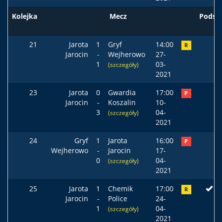
Kolejka
Mecz
Podst
21
Jarota
1
Gryf
14:00
R
Jarocin
-
Wejherowo
27-
1
03-
(szczegóły)
2021
23
Jarota
0
Gwardia
17:00
P
Jarocin
-
Koszalin
10-
3
04-
(szczegóły)
2021
24
Gryf
1
Jarota
16:00
P
Wejherowo
-
Jarocin
17-
0
04-
(szczegóły)
2021
25
Jarota
1
Chemik
17:00
R
Jarocin
-
Police
24-
1
04-
(szczegóły)
2021