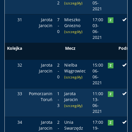
2
05-
(szczegóły)
2021
31
Jarota
7
Mieszko
17:00
Z
Jarocin
-
Gniezno
03-
0
06-
(szczegóły)
2021
Kolejka
Mecz
Podst
32
Jarota
2
Nielba
15:00
Z
Jarocin
-
Wągrowiec
06-
0
06-
(szczegóły)
2021
33
Pomorzanin
1
Jarota
11:00
Z
Toruń
-
Jarocin
13-
3
06-
(szczegóły)
2021
34
Jarota
2
Unia
17:00
Z
Jarocin
-
Swarzędz
19-