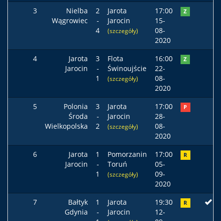
3
Nielba
2
Jarota
17:00
Z
Wągrowiec
-
Jarocin
15-
4
08-
(szczegóły)
2020
4
Jarota
3
Flota
16:00
Z
Jarocin
-
Świnoujście
22-
1
08-
(szczegóły)
2020
5
Polonia
3
Jarota
17:00
P
Środa
-
Jarocin
28-
Wielkopolska
2
08-
(szczegóły)
2020
6
Jarota
1
Pomorzanin
17:00
R
Jarocin
-
Toruń
05-
1
09-
(szczegóły)
2020
7
Bałtyk
1
Jarota
19:30
R
Gdynia
-
Jarocin
12-