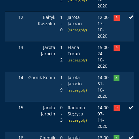
2020
12
Bałtyk
1
Jarota
12:00
P
Koszalin
-
Jarocin
17-
0
10-
(szczegóły)
2020
13
Jarota
1
Elana
15:00
P
Jarocin
-
Toruń
24-
2
10-
(szczegóły)
2020
14
Górnik Konin
1
Jarota
14:00
Z
-
Jarocin
31-
9
10-
(szczegóły)
2020
15
Jarota
0
Radunia
14:00
P
Jarocin
-
Stężyca
07-
3
11-
(szczegóły)
2020
16
Chemik
0
Jarota
13:00
Z