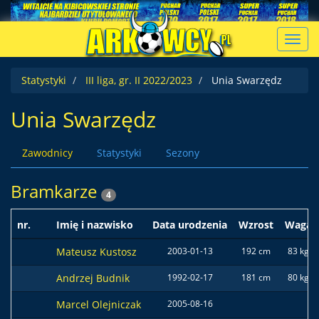
Toggl
navig
Statystyki
III liga, gr. II 2022/2023
Unia Swarzędz
Unia Swarzędz
Zawodnicy
Statystyki
Sezony
Bramkarze
4
nr.
Imię i nazwisko
Data urodzenia
Wzrost
Waga
Mateusz Kustosz
2003-01-13
192 cm
83 kg
Andrzej Budnik
1992-02-17
181 cm
80 kg
Marcel Olejniczak
2005-08-16