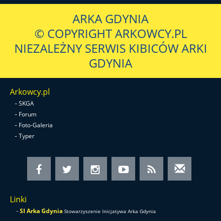
ARKA GDYNIA
© COPYRIGHT ARKOWCY.PL
NIEZALEŻNY SERWIS KIBICÓW ARKI
GDYNIA
Arkowcy.pl
-
SKGA
-
Forum
-
Foto-Galeria
-
Typer
Linki
-
SI Arka Gdynia
Stowarzyszenie Inicjatywa Arka Gdynia