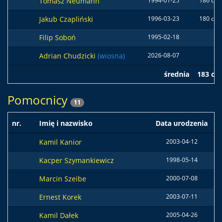
Tomasz Neumann
1994-01-25
186 cm
Jakub Czapliński
1996-03-23
180 cm
Filip Soboń
1995-02-18
Adrian Chudzicki
(wiosna)
2026-08-07
średnia
183 cm
Pomocnicy
11
nr.
Imię i nazwisko
Data urodzenia
W
Kamil Kanior
2003-04-12
Kacper Szymankiewicz
1998-05-14
1
Marcin Szeibe
2000-07-08
Ernest Korek
2003-07-11
Kamil Dałek
2005-04-26