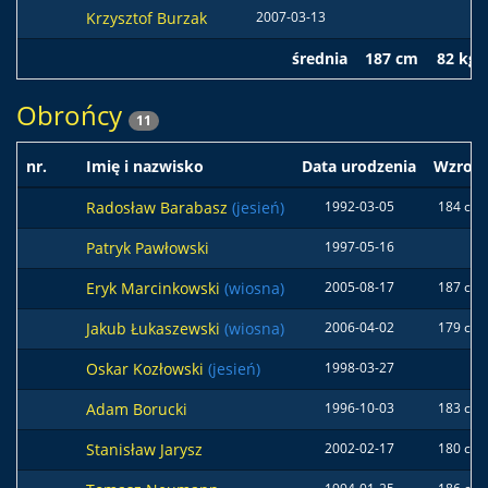
Krzysztof Burzak
2007-03-13
średnia
187 cm
82 kg
Obrońcy
11
nr.
Imię i nazwisko
Data urodzenia
Wzrost
Radosław Barabasz
(jesień)
1992-03-05
184 cm
Patryk Pawłowski
1997-05-16
Eryk Marcinkowski
(wiosna)
2005-08-17
187 cm
Jakub Łukaszewski
(wiosna)
2006-04-02
179 cm
Oskar Kozłowski
(jesień)
1998-03-27
Adam Borucki
1996-10-03
183 cm
Stanisław Jarysz
2002-02-17
180 cm