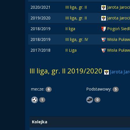
2020/2021
III liga, gr. II
Jarota Jaroc
2019/2020
III liga, gr. II
Jarota Jaroc
2018/2019
II liga
Pogoń Sied
2018/2019
III liga, gr. IV
Wisła Puła
2017/2018
II Liga
Wisła Puław
III liga, gr. II 2019/2020
Jarota Jar
mecze:
Podstawowy:
6
5
1
0
Kolejka