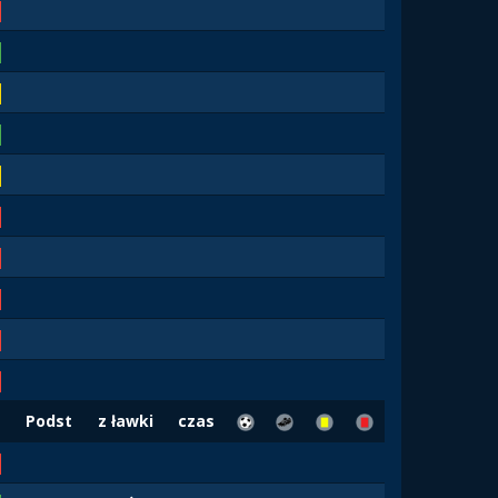
Podst
z ławki
czas