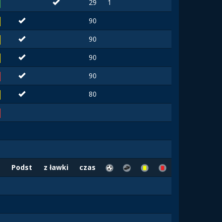
29
1
90
90
90
90
80
Podst
z ławki
czas