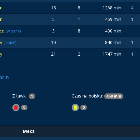
in
13
8
1268 min
4
in
5
1
469 min
1
lce
3
8
430 min
(wiosna)
wy
10
840 min
1
(jesień)
y
21
2
1747 min
1
ocin
Z ławki:
Czas na boisku:
1
469 min
0
0
Mecz