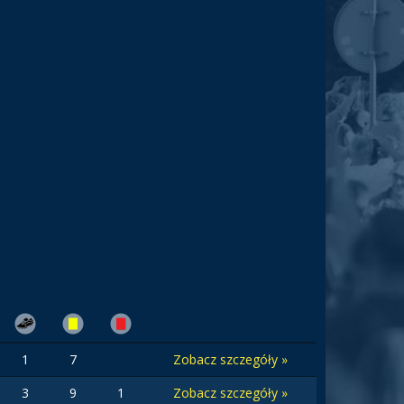
1
7
Zobacz szczegóły »
3
9
1
Zobacz szczegóły »