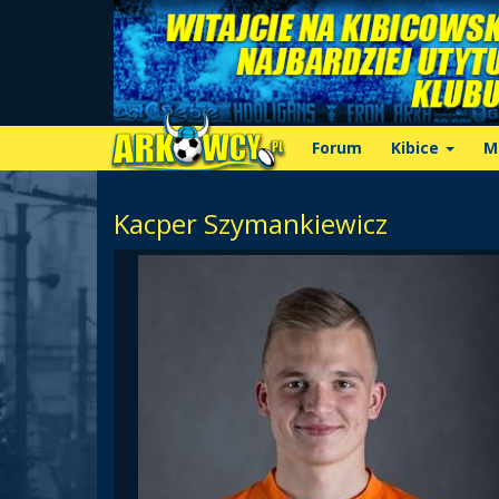
Forum
Kibice
M
Kacper Szymankiewicz