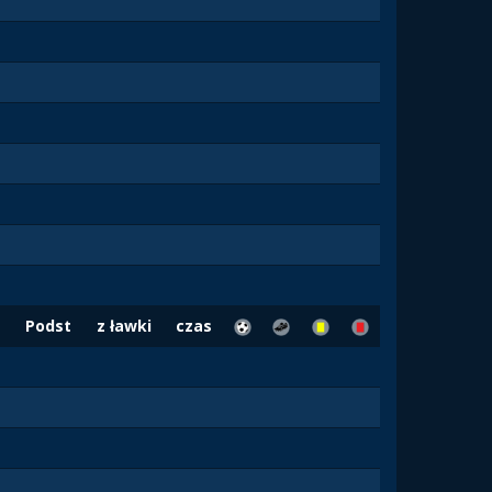
Podst
z ławki
czas