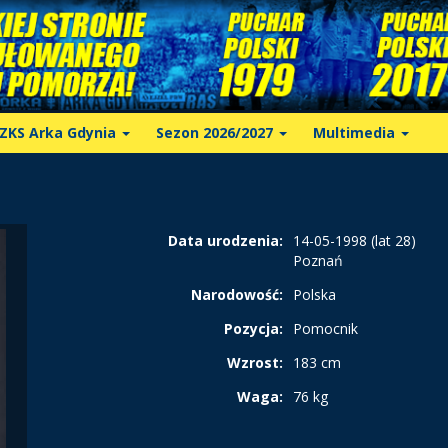
ZKS Arka Gdynia
Sezon 2026/2027
Multimedia
Data urodzenia:
14-05-1998 (lat 28)
Poznań
Narodowość:
Polska
Pozycja:
Pomocnik
Wzrost:
183 cm
Waga:
76 kg