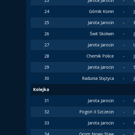
23
Jarota Jarocin
-
24
Górnik Konin
-
25
Jarota Jarocin
-
26
Świt Skolwin
-
27
Jarota Jarocin
-
28
Chemik Police
-
29
Jarota Jarocin
-
30
Radunia Stężyca
-
Kolejka
31
Jarota Jarocin
-
32
Pogoń II Szczecin
-
33
Jarota Jarocin
-
34
Grom Nowy Staw
-