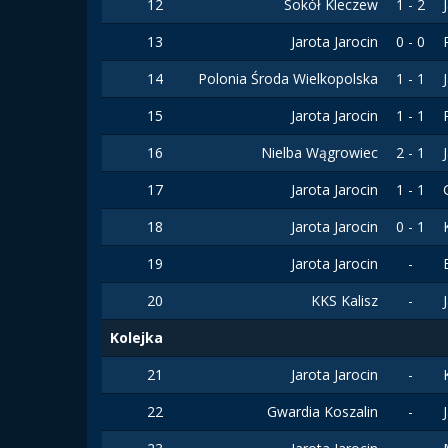
12
Sokół Kleczew
1 - 2
13
Jarota Jarocin
0 - 0
14
Polonia Środa Wielkopolska
1 - 1
15
Jarota Jarocin
1 - 1
16
Nielba Wągrowiec
2 - 1
17
Jarota Jarocin
1 - 1
18
Jarota Jarocin
0 - 1
19
Jarota Jarocin
-
20
KKS Kalisz
-
Kolejka
21
Jarota Jarocin
-
22
Gwardia Koszalin
-