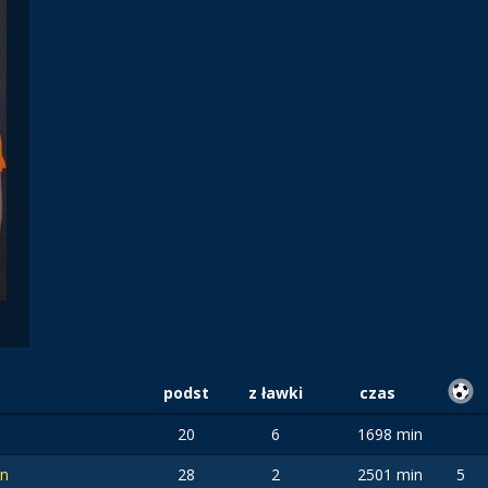
podst
z ławki
czas
20
6
1698 min
in
28
2
2501 min
5