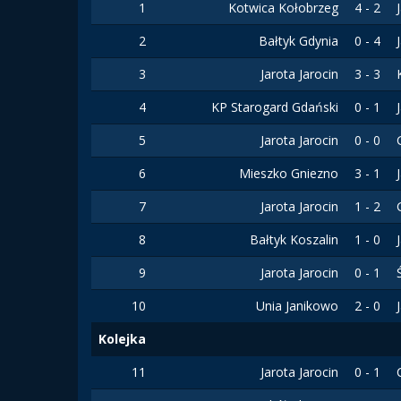
1
Kotwica Kołobrzeg
4 - 2
2
Bałtyk Gdynia
0 - 4
3
Jarota Jarocin
3 - 3
4
KP Starogard Gdański
0 - 1
5
Jarota Jarocin
0 - 0
6
Mieszko Gniezno
3 - 1
7
Jarota Jarocin
1 - 2
8
Bałtyk Koszalin
1 - 0
9
Jarota Jarocin
0 - 1
10
Unia Janikowo
2 - 0
Kolejka
11
Jarota Jarocin
0 - 1