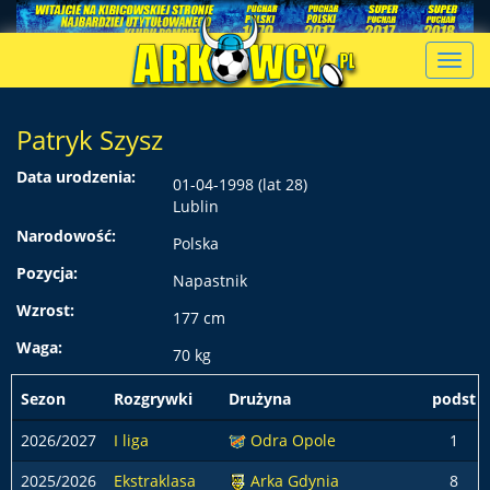
Toggl
navig
Patryk Szysz
Data urodzenia:
01-04-1998 (lat 28)
Lublin
Narodowość:
Polska
Pozycja:
Napastnik
Wzrost:
177 cm
Waga:
70 kg
Sezon
Rozgrywki
Drużyna
podst
2026/2027
I liga
Odra Opole
1
2025/2026
Ekstraklasa
Arka Gdynia
8