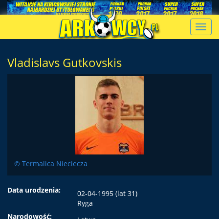
Toggl
navig
Vladislavs Gutkovskis
© Termalica Nieciecza
Data urodzenia:
02-04-1995 (lat 31)
Ryga
Narodowość: