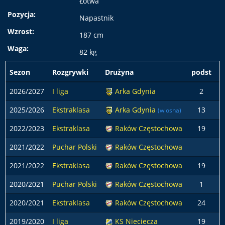
Łotwa
Pozycja:
Napastnik
Wzrost:
187 cm
Waga:
82 kg
Sezon
Rozgrywki
Drużyna
podst
z
2026/2027
I liga
Arka Gdynia
2
2025/2026
Ekstraklasa
Arka Gdynia
13
(wiosna)
2022/2023
Ekstraklasa
Raków Częstochowa
19
2021/2022
Puchar Polski
Raków Częstochowa
2021/2022
Ekstraklasa
Raków Częstochowa
19
2020/2021
Puchar Polski
Raków Częstochowa
1
2020/2021
Ekstraklasa
Raków Częstochowa
24
2019/2020
I liga
KS Nieciecza
19