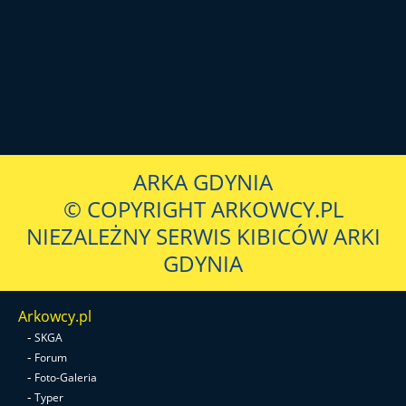
ARKA GDYNIA
© COPYRIGHT ARKOWCY.PL
NIEZALEŻNY SERWIS KIBICÓW ARKI
GDYNIA
Arkowcy.pl
-
SKGA
-
Forum
-
Foto-Galeria
-
Typer