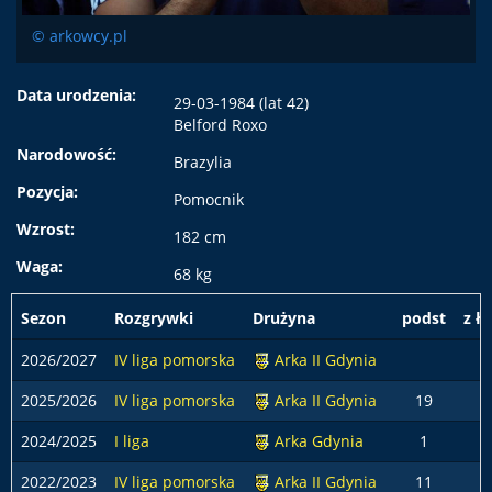
© arkowcy.pl
Data urodzenia:
29-03-1984 (lat 42)
Belford Roxo
Narodowość:
Brazylia
Pozycja:
Pomocnik
Wzrost:
182 cm
Waga:
68 kg
Sezon
Rozgrywki
Drużyna
podst
z ł
2026/2027
IV liga pomorska
Arka II Gdynia
2025/2026
IV liga pomorska
Arka II Gdynia
19
2024/2025
I liga
Arka Gdynia
1
2022/2023
IV liga pomorska
Arka II Gdynia
11