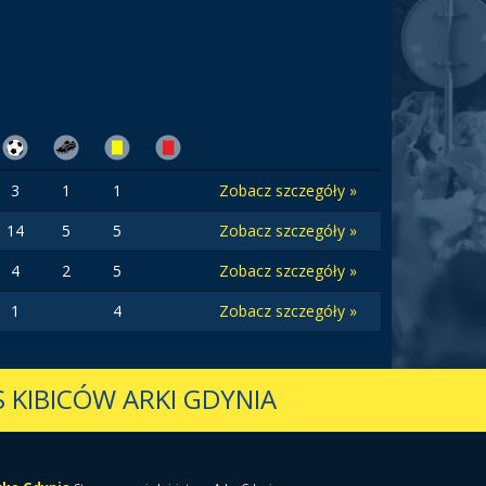
3
1
1
Zobacz szczegóły »
14
5
5
Zobacz szczegóły »
4
2
5
Zobacz szczegóły »
1
4
Zobacz szczegóły »
 KIBICÓW ARKI GDYNIA