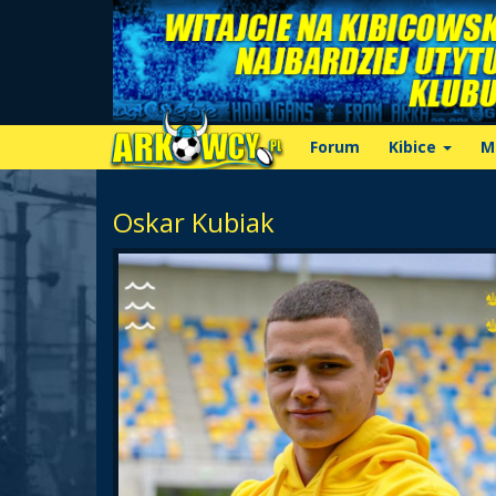
Forum
Kibice
M
Oskar Kubiak