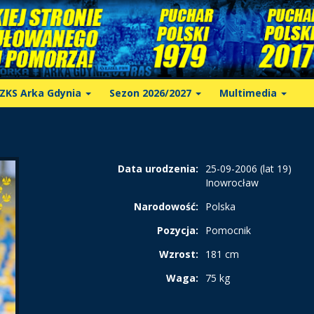
ZKS Arka Gdynia
Sezon 2026/2027
Multimedia
Data urodzenia:
25-09-2006 (lat 19)
Inowrocław
Narodowość:
Polska
Pozycja:
Pomocnik
Wzrost:
181 cm
Waga:
75 kg