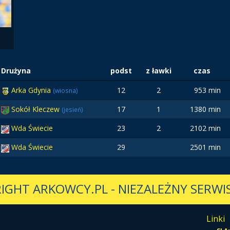
Drużyna
podst
z ławki
czas
Arka Gdynia
12
2
953 min
(wiosna)
Sokół Kleczew
17
1
1380 min
(jesień)
Wda Świecie
23
2
2102 min
Wda Świecie
29
2501 min
IGHT ARKOWCY.PL
-
NIEZALEŻNY SERWIS
Linki