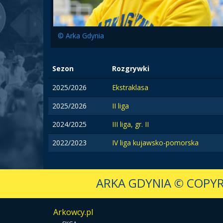
© Arka Gdynia
Sezon
Rozgrywki
2025/2026
Ekstraklasa
2025/2026
II liga
2024/2025
III liga, gr. II
2022/2023
IV liga kujawsko-pomorska
ARKA GDYNIA
© COPYR
Arkowcy.pl