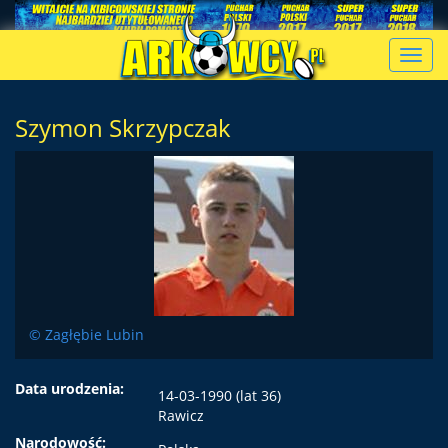
Toggl
navig
Szymon Skrzypczak
© Zagłębie Lubin
Data urodzenia:
14-03-1990 (lat 36)
Rawicz
Narodowość: