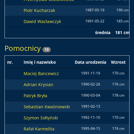
Piotr Kucharzak
1987-05-19
190 cm
Dawid Wacławczyk
1991-05-22
185 cm
średnia
181 cm
Pomocnicy
10
nr.
Imię i nazwisko
Data urodzenia
Wzrost
W
Maciej Bancewicz
1991-11-19
170 cm
6
Adrian Krysian
1990-02-26
176 cm
6
Patryk Bryła
1990-03-04
178 cm
6
Sebastian Kwaśniewski
1991-02-13
Szymon Sołtyński
1992-11-10
170 cm
6
Rafał Karmelita
1995-04-15
174 cm
6