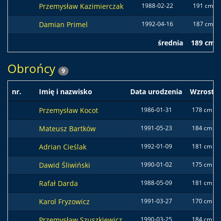
Przemysław Kazimierczak
1988-02-22
191 cm
Damian Primel
1992-04-16
187 cm
średnia
189 cm
Obrońcy
9
nr.
Imię i nazwisko
Data urodzenia
Wzrost
Przemysław Kocot
1986-01-31
178 cm
Mateusz Bartków
1991-05-23
184 cm
Adrian Cieślak
1992-01-09
181 cm
Dawid Śliwiński
1990-01-02
175 cm
Rafał Darda
1988-05-09
181 cm
Karol Fryzowicz
1991-03-27
170 cm
Przemysław Szuszkiewicz
1990-03-25
184 cm