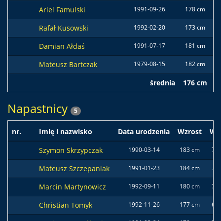
Ariel Famulski
1991-09-26
178 cm
6
Rafał Kusowski
1992-02-20
173 cm
6
Damian Ałdaś
1991-07-17
181 cm
7
Mateusz Bartczak
1979-08-15
182 cm
8
średnia
176 cm
6
Napastnicy
5
nr.
Imię i nazwisko
Data urodzenia
Wzrost
Wa
Szymon Skrzypczak
1990-03-14
183 cm
70 
Mateusz Szczepaniak
1991-01-23
184 cm
73 
Marcin Martynowicz
1992-09-11
180 cm
71 
Christian Tomyk
1992-11-26
177 cm
66 