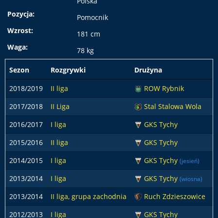
Polska
Pozycja:
Pomocnik
Wzrost:
181 cm
Waga:
78 kg
Sezon
Rozgrywki
Drużyna
p
2018/2019
II liga
ROW Rybnik
2017/2018
II Liga
Stal Stalowa Wola
2016/2017
I liga
GKS Tychy
2015/2016
II liga
GKS Tychy
2014/2015
I liga
GKS Tychy
(jesień)
2013/2014
I liga
GKS Tychy
(wiosna)
2013/2014
II liga, grupa zachodnia
Ruch Zdzieszowice
2012/2013
I liga
GKS Tychy