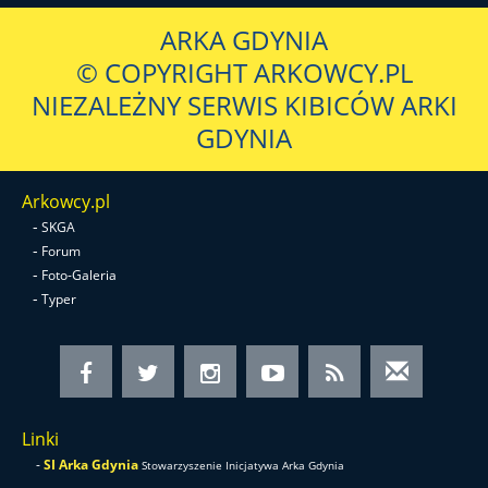
ARKA GDYNIA
© COPYRIGHT ARKOWCY.PL
NIEZALEŻNY SERWIS KIBICÓW ARKI
GDYNIA
Arkowcy.pl
-
SKGA
-
Forum
-
Foto-Galeria
-
Typer
Linki
-
SI Arka Gdynia
Stowarzyszenie Inicjatywa Arka Gdynia